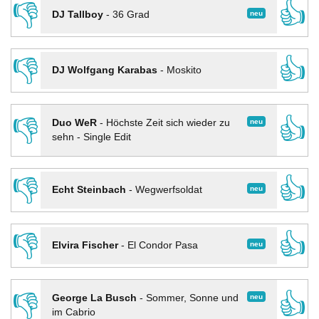
👎
👍
neu
DJ Tallboy
-
36 Grad
👎
👍
DJ Wolfgang Karabas
-
Moskito
👎
👍
neu
Duo WeR
-
Höchste Zeit sich wieder zu
sehn - Single Edit
👎
👍
neu
Echt Steinbach
-
Wegwerfsoldat
👎
👍
neu
Elvira Fischer
-
El Condor Pasa
👎
👍
neu
George La Busch
-
Sommer, Sonne und
im Cabrio