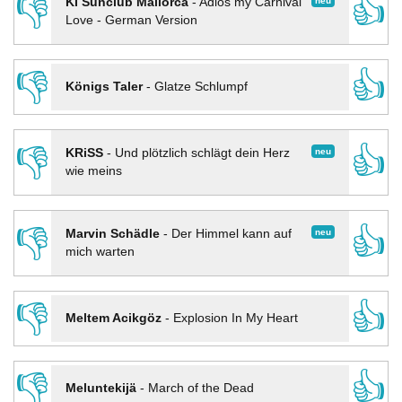
👎
👍
neu
KI Sunclub Mallorca
-
Adios my Carnival
Love - German Version
👎
👍
Königs Taler
-
Glatze Schlumpf
👎
👍
neu
KRiSS
-
Und plötzlich schlägt dein Herz
wie meins
👎
👍
neu
Marvin Schädle
-
Der Himmel kann auf
mich warten
👎
👍
Meltem Acikgöz
-
Explosion In My Heart
👎
👍
Meluntekijä
-
March of the Dead