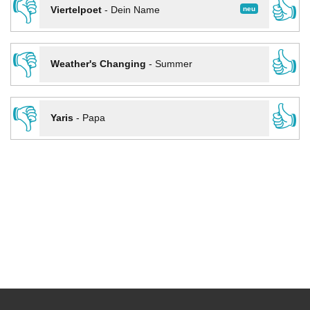
👎
👍
neu
Viertelpoet
-
Dein Name
👎
👍
Weather's Changing
-
Summer
👎
👍
Yaris
-
Papa