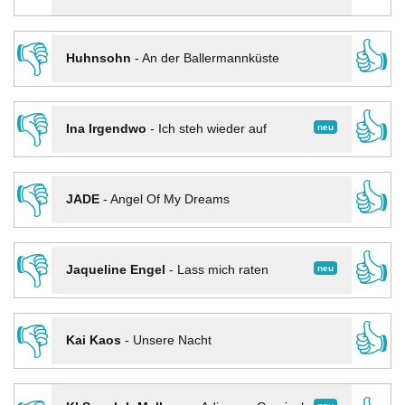
👎
👍
Huhnsohn
-
An der Ballermannküste
👎
👍
neu
Ina Irgendwo
-
Ich steh wieder auf
👎
👍
JADE
-
Angel Of My Dreams
👎
👍
neu
Jaqueline Engel
-
Lass mich raten
👎
👍
Kai Kaos
-
Unsere Nacht