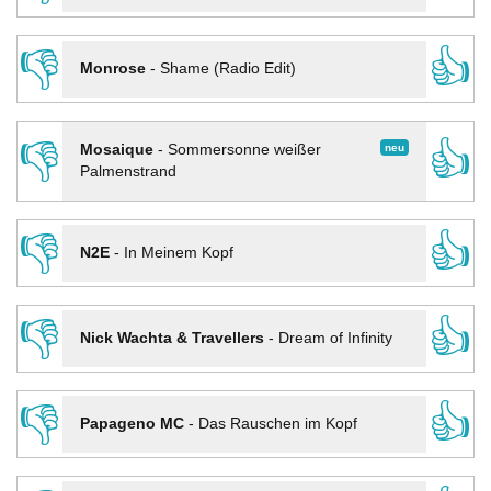
👎
👍
Monrose
-
Shame (Radio Edit)
👎
👍
neu
Mosaique
-
Sommersonne weißer
Palmenstrand
👎
👍
N2E
-
In Meinem Kopf
👎
👍
Nick Wachta & Travellers
-
Dream of Infinity
👎
👍
Papageno MC
-
Das Rauschen im Kopf