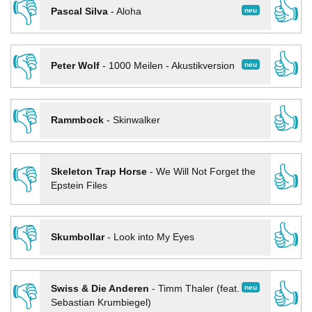
👎
👍
neu
Pascal Silva
-
Aloha
👎
👍
neu
Peter Wolf
-
1000 Meilen - Akustikversion
👎
👍
Rammbock
-
Skinwalker
👎
👍
Skeleton Trap Horse
-
We Will Not Forget the
Epstein Files
👎
👍
Skumbollar
-
Look into My Eyes
👎
👍
neu
Swiss & Die Anderen
-
Timm Thaler (feat.
Sebastian Krumbiegel)