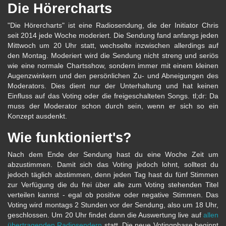
Die Hörercharts
"Die Hörercharts" ist eine Radiosendung, die der Initiator Chris
seit 2014 jede Woche moderiert. Die Sendung fand anfangs jeden
Mittwoch um 20 Uhr statt, wechselte inzwischen allerdings auf
den Montag. Moderiert wird die Sendung nicht streng und seriös
wie eine normale Chartsshow, sondern immer mit einem kleinen
Augenzwinkern und den persönlichen Zu- und Abneigungen des
Moderators. Dies dient nur der Unterhaltung und hat keinen
Einfluss auf das Voting oder die freigeschalteten Songs. tl;dr: Da
muss der Moderator schon durch sein, wenn er sich so ein
Konzept ausdenkt.
Wie funktioniert's?
Nach dem Ende der Sendung hast du eine Woche Zeit um
abzustimmen. Damit sich das Voting jedoch lohnt, solltest du
jedoch täglich abstimmen, denn jeden Tag hast du fünf Stimmen
zur Verfügung die du frei über alle zum Voting stehenden Titel
verteilen kannst - egal ob positive oder negative Stimmen. Das
Voting wird montags 2 Stunden vor der Sendung, also um 18 Uhr,
geschlossen. Um 20 Uhr findet dann die Auswertung live auf
allen
übertragenden Radiosendern
statt. Die neue Votingphase beginnt