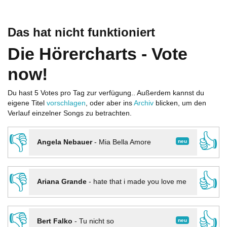
Das hat nicht funktioniert
Die Hörercharts - Vote
now!
Du hast 5 Votes pro Tag zur verfügung.. Außerdem kannst du
eigene Titel
vorschlagen
, oder aber ins
Archiv
blicken, um den
Verlauf einzelner Songs zu betrachten.
👎
👍
neu
Angela Nebauer
-
Mia Bella Amore
👎
👍
Ariana Grande
-
hate that i made you love me
👎
👍
neu
Bert Falko
-
Tu nicht so