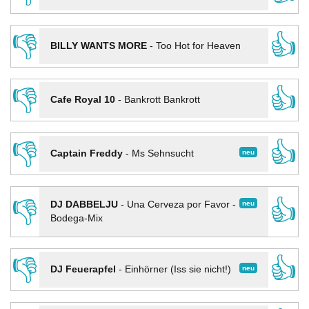
👎
👍
BILLY WANTS MORE
-
Too Hot for Heaven
👎
👍
Cafe Royal 10
-
Bankrott Bankrott
👎
👍
neu
Captain Freddy
-
Ms Sehnsucht
👎
👍
neu
DJ DABBELJU
-
Una Cerveza por Favor -
Bodega-Mix
👎
👍
neu
DJ Feuerapfel
-
Einhörner (Iss sie nicht!)