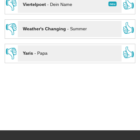
👎
👍
neu
Viertelpoet
-
Dein Name
👎
👍
Weather's Changing
-
Summer
👎
👍
Yaris
-
Papa