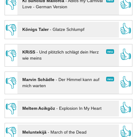
👎
👍
neu
KI Sunclub Mallorca
-
Adios my Carnival
Love - German Version
👎
👍
Königs Taler
-
Glatze Schlumpf
👎
👍
neu
KRiSS
-
Und plötzlich schlägt dein Herz
wie meins
👎
👍
neu
Marvin Schädle
-
Der Himmel kann auf
mich warten
👎
👍
Meltem Acikgöz
-
Explosion In My Heart
👎
👍
Meluntekijä
-
March of the Dead