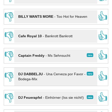
👎
👍
BILLY WANTS MORE
-
Too Hot for Heaven
👎
👍
Cafe Royal 10
-
Bankrott Bankrott
👎
👍
neu
Captain Freddy
-
Ms Sehnsucht
👎
👍
neu
DJ DABBELJU
-
Una Cerveza por Favor -
Bodega-Mix
👎
👍
neu
DJ Feuerapfel
-
Einhörner (Iss sie nicht!)