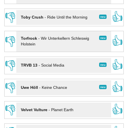
👎
👍
neu
Toby Crush
-
Ride Until the Morning
👎
👍
neu
Torfrock
-
Wir Unterkellern Schleswig
Holstein
👎
👍
neu
TRVB 13
-
Social Media
👎
👍
neu
Uwe Höll
-
Keine Chance
👎
👍
Velvet Vulture
-
Planet Earth