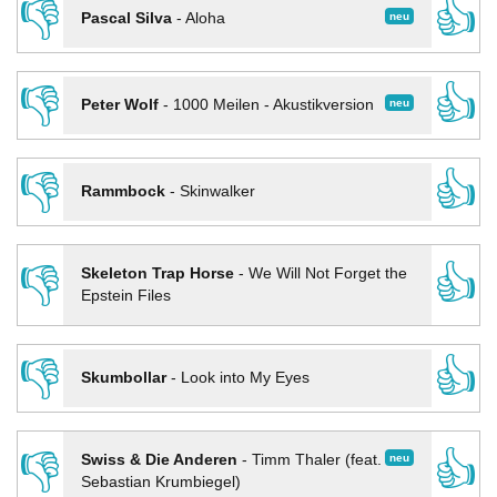
👎
👍
neu
Pascal Silva
-
Aloha
👎
👍
neu
Peter Wolf
-
1000 Meilen - Akustikversion
👎
👍
Rammbock
-
Skinwalker
👎
👍
Skeleton Trap Horse
-
We Will Not Forget the
Epstein Files
👎
👍
Skumbollar
-
Look into My Eyes
👎
👍
neu
Swiss & Die Anderen
-
Timm Thaler (feat.
Sebastian Krumbiegel)