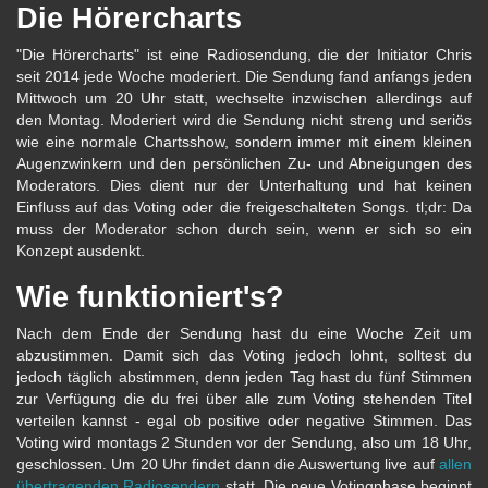
Die Hörercharts
"Die Hörercharts" ist eine Radiosendung, die der Initiator Chris
seit 2014 jede Woche moderiert. Die Sendung fand anfangs jeden
Mittwoch um 20 Uhr statt, wechselte inzwischen allerdings auf
den Montag. Moderiert wird die Sendung nicht streng und seriös
wie eine normale Chartsshow, sondern immer mit einem kleinen
Augenzwinkern und den persönlichen Zu- und Abneigungen des
Moderators. Dies dient nur der Unterhaltung und hat keinen
Einfluss auf das Voting oder die freigeschalteten Songs. tl;dr: Da
muss der Moderator schon durch sein, wenn er sich so ein
Konzept ausdenkt.
Wie funktioniert's?
Nach dem Ende der Sendung hast du eine Woche Zeit um
abzustimmen. Damit sich das Voting jedoch lohnt, solltest du
jedoch täglich abstimmen, denn jeden Tag hast du fünf Stimmen
zur Verfügung die du frei über alle zum Voting stehenden Titel
verteilen kannst - egal ob positive oder negative Stimmen. Das
Voting wird montags 2 Stunden vor der Sendung, also um 18 Uhr,
geschlossen. Um 20 Uhr findet dann die Auswertung live auf
allen
übertragenden Radiosendern
statt. Die neue Votingphase beginnt