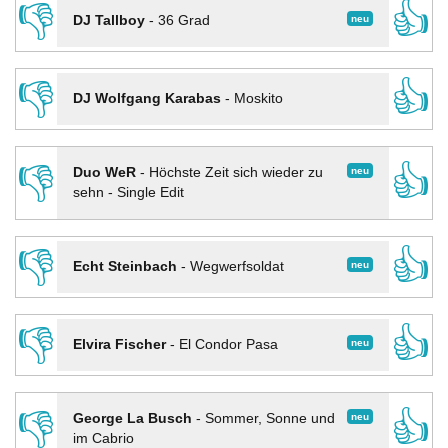
👎
👍
neu
DJ Tallboy
-
36 Grad
👎
👍
DJ Wolfgang Karabas
-
Moskito
👎
👍
neu
Duo WeR
-
Höchste Zeit sich wieder zu
sehn - Single Edit
👎
👍
neu
Echt Steinbach
-
Wegwerfsoldat
👎
👍
neu
Elvira Fischer
-
El Condor Pasa
👎
👍
neu
George La Busch
-
Sommer, Sonne und
im Cabrio