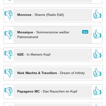
👎
👍
Monrose
-
Shame (Radio Edit)
👎
👍
neu
Mosaique
-
Sommersonne weißer
Palmenstrand
👎
👍
N2E
-
In Meinem Kopf
👎
👍
Nick Wachta & Travellers
-
Dream of Infinity
👎
👍
Papageno MC
-
Das Rauschen im Kopf