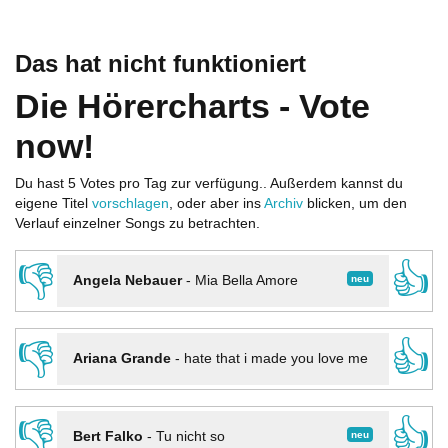
Das hat nicht funktioniert
Die Hörercharts - Vote
now!
Du hast 5 Votes pro Tag zur verfügung.. Außerdem kannst du
eigene Titel
vorschlagen
, oder aber ins
Archiv
blicken, um den
Verlauf einzelner Songs zu betrachten.
👎
👍
neu
Angela Nebauer
-
Mia Bella Amore
👎
👍
Ariana Grande
-
hate that i made you love me
👎
👍
neu
Bert Falko
-
Tu nicht so