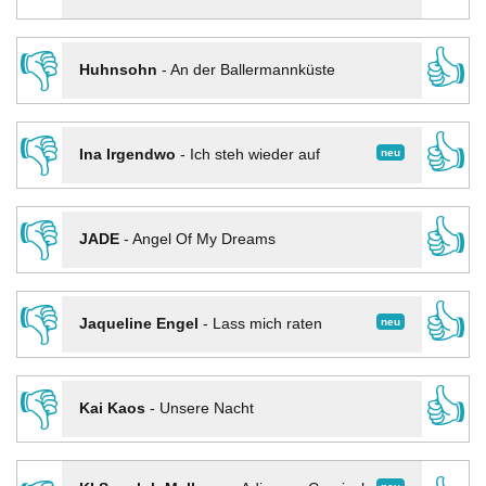
👎
👍
Huhnsohn
-
An der Ballermannküste
👎
👍
neu
Ina Irgendwo
-
Ich steh wieder auf
👎
👍
JADE
-
Angel Of My Dreams
👎
👍
neu
Jaqueline Engel
-
Lass mich raten
👎
👍
Kai Kaos
-
Unsere Nacht