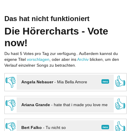
Das hat nicht funktioniert
Die Hörercharts - Vote
now!
Du hast 5 Votes pro Tag zur verfügung.. Außerdem kannst du
eigene Titel
vorschlagen
, oder aber ins
Archiv
blicken, um den
Verlauf einzelner Songs zu betrachten.
👎
👍
neu
Angela Nebauer
-
Mia Bella Amore
👎
👍
Ariana Grande
-
hate that i made you love me
👎
👍
neu
Bert Falko
-
Tu nicht so