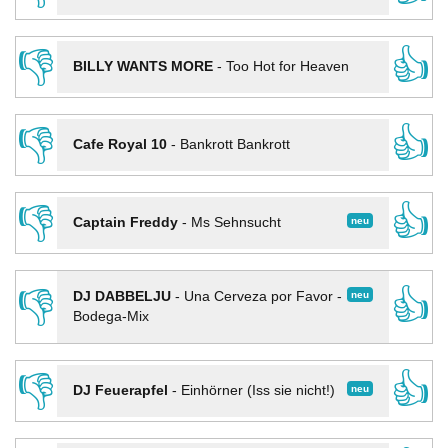
👎
👍
BILLY WANTS MORE
-
Too Hot for Heaven
👎
👍
Cafe Royal 10
-
Bankrott Bankrott
👎
👍
neu
Captain Freddy
-
Ms Sehnsucht
👎
👍
neu
DJ DABBELJU
-
Una Cerveza por Favor -
Bodega-Mix
👎
👍
neu
DJ Feuerapfel
-
Einhörner (Iss sie nicht!)