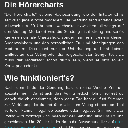
Die Hörercharts
"Die Hörercharts" ist eine Radiosendung, die der Initiator Chris
seit 2014 jede Woche moderiert. Die Sendung fand anfangs jeden
Mittwoch um 20 Uhr statt, wechselte inzwischen allerdings auf
den Montag. Moderiert wird die Sendung nicht streng und seriös
wie eine normale Chartsshow, sondern immer mit einem kleinen
Augenzwinkern und den persönlichen Zu- und Abneigungen des
Moderators. Dies dient nur der Unterhaltung und hat keinen
Einfluss auf das Voting oder die freigeschalteten Songs. tl;dr: Da
muss der Moderator schon durch sein, wenn er sich so ein
Konzept ausdenkt.
Wie funktioniert's?
Nach dem Ende der Sendung hast du eine Woche Zeit um
abzustimmen. Damit sich das Voting jedoch lohnt, solltest du
jedoch täglich abstimmen, denn jeden Tag hast du fünf Stimmen
zur Verfügung die du frei über alle zum Voting stehenden Titel
verteilen kannst - egal ob positive oder negative Stimmen. Das
Voting wird montags 2 Stunden vor der Sendung, also um 18 Uhr,
geschlossen. Um 20 Uhr findet dann die Auswertung live auf
allen
übertragenden Radiosendern
statt. Die neue Votingphase beginnt