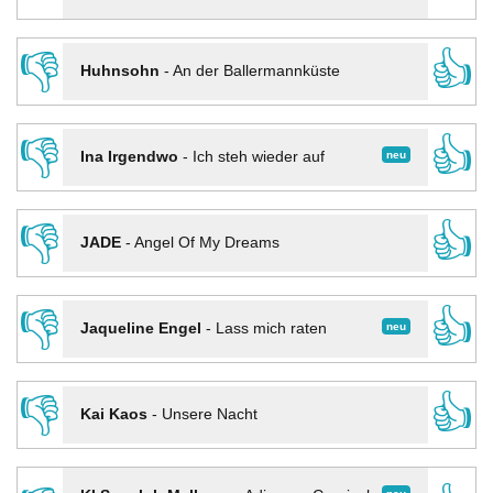
👎
👍
Huhnsohn
-
An der Ballermannküste
👎
👍
neu
Ina Irgendwo
-
Ich steh wieder auf
👎
👍
JADE
-
Angel Of My Dreams
👎
👍
neu
Jaqueline Engel
-
Lass mich raten
👎
👍
Kai Kaos
-
Unsere Nacht