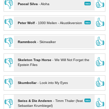
👎
👍
neu
Pascal Silva
-
Aloha
👎
👍
neu
Peter Wolf
-
1000 Meilen - Akustikversion
👎
👍
Rammbock
-
Skinwalker
👎
👍
Skeleton Trap Horse
-
We Will Not Forget the
Epstein Files
👎
👍
Skumbollar
-
Look into My Eyes
👎
👍
neu
Swiss & Die Anderen
-
Timm Thaler (feat.
Sebastian Krumbiegel)