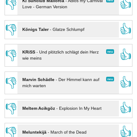
👎
👍
neu
KI Sunclub Mallorca
-
Adios my Carnival
Love - German Version
👎
👍
Königs Taler
-
Glatze Schlumpf
👎
👍
neu
KRiSS
-
Und plötzlich schlägt dein Herz
wie meins
👎
👍
neu
Marvin Schädle
-
Der Himmel kann auf
mich warten
👎
👍
Meltem Acikgöz
-
Explosion In My Heart
👎
👍
Meluntekijä
-
March of the Dead