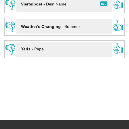
👎
👍
neu
Viertelpoet
-
Dein Name
👎
👍
Weather's Changing
-
Summer
👎
👍
Yaris
-
Papa