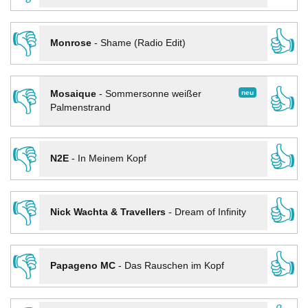
👎
👍
Monrose
-
Shame (Radio Edit)
👎
👍
neu
Mosaique
-
Sommersonne weißer
Palmenstrand
👎
👍
N2E
-
In Meinem Kopf
👎
👍
Nick Wachta & Travellers
-
Dream of Infinity
👎
👍
Papageno MC
-
Das Rauschen im Kopf