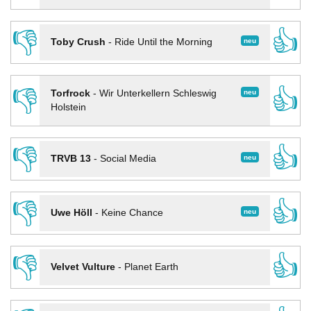
👎
👍
neu
Toby Crush
-
Ride Until the Morning
👎
👍
neu
Torfrock
-
Wir Unterkellern Schleswig
Holstein
👎
👍
neu
TRVB 13
-
Social Media
👎
👍
neu
Uwe Höll
-
Keine Chance
👎
👍
Velvet Vulture
-
Planet Earth