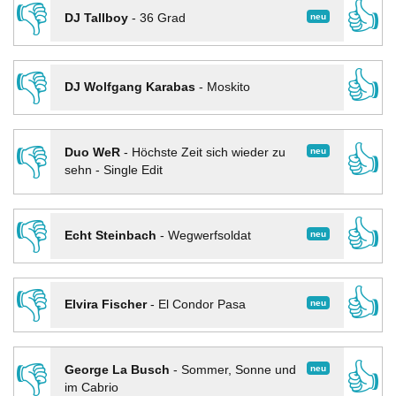
👎
👍
neu
DJ Tallboy
-
36 Grad
👎
👍
DJ Wolfgang Karabas
-
Moskito
👎
👍
neu
Duo WeR
-
Höchste Zeit sich wieder zu
sehn - Single Edit
👎
👍
neu
Echt Steinbach
-
Wegwerfsoldat
👎
👍
neu
Elvira Fischer
-
El Condor Pasa
👎
👍
neu
George La Busch
-
Sommer, Sonne und
im Cabrio