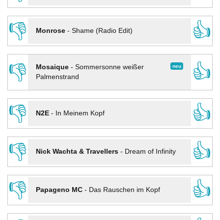
👎
👍
Monrose
-
Shame (Radio Edit)
👎
👍
neu
Mosaique
-
Sommersonne weißer
Palmenstrand
👎
👍
N2E
-
In Meinem Kopf
👎
👍
Nick Wachta & Travellers
-
Dream of Infinity
👎
👍
Papageno MC
-
Das Rauschen im Kopf