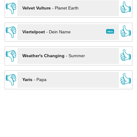
👎
👍
Velvet Vulture
-
Planet Earth
👎
👍
neu
Viertelpoet
-
Dein Name
👎
👍
Weather's Changing
-
Summer
👎
👍
Yaris
-
Papa