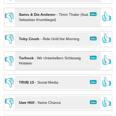
👎
👍
neu
Swiss & Die Anderen
-
Timm Thaler (feat.
Sebastian Krumbiegel)
👎
👍
neu
Toby Crush
-
Ride Until the Morning
👎
👍
neu
Torfrock
-
Wir Unterkellern Schleswig
Holstein
👎
👍
neu
TRVB 13
-
Social Media
👎
👍
neu
Uwe Höll
-
Keine Chance