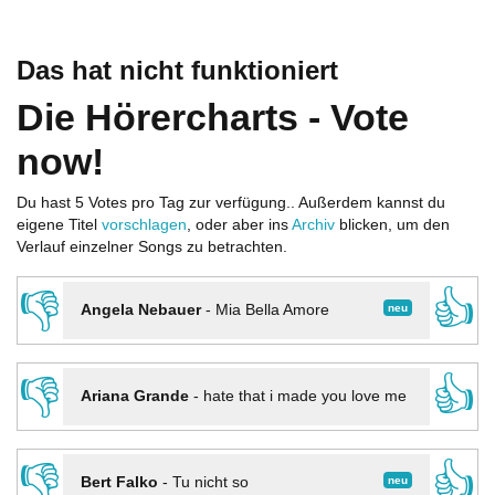
Das hat nicht funktioniert
Die Hörercharts - Vote
now!
Du hast 5 Votes pro Tag zur verfügung.. Außerdem kannst du
eigene Titel
vorschlagen
, oder aber ins
Archiv
blicken, um den
Verlauf einzelner Songs zu betrachten.
👎
👍
neu
Angela Nebauer
-
Mia Bella Amore
👎
👍
Ariana Grande
-
hate that i made you love me
👎
👍
neu
Bert Falko
-
Tu nicht so