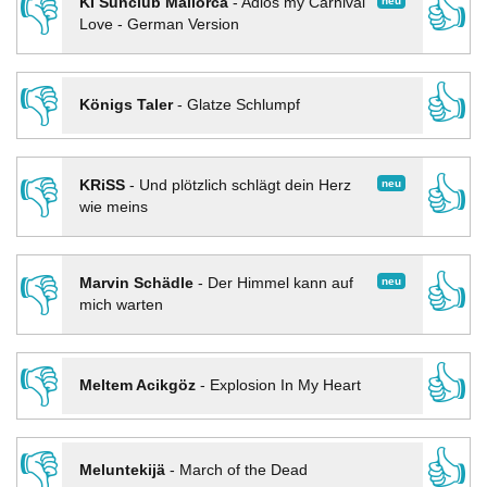
👎
👍
neu
KI Sunclub Mallorca
-
Adios my Carnival
Love - German Version
👎
👍
Königs Taler
-
Glatze Schlumpf
👎
👍
neu
KRiSS
-
Und plötzlich schlägt dein Herz
wie meins
👎
👍
neu
Marvin Schädle
-
Der Himmel kann auf
mich warten
👎
👍
Meltem Acikgöz
-
Explosion In My Heart
👎
👍
Meluntekijä
-
March of the Dead