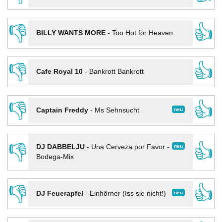
👎
👍
BILLY WANTS MORE
-
Too Hot for Heaven
👎
👍
Cafe Royal 10
-
Bankrott Bankrott
👎
👍
neu
Captain Freddy
-
Ms Sehnsucht
👎
👍
neu
DJ DABBELJU
-
Una Cerveza por Favor -
Bodega-Mix
👎
👍
neu
DJ Feuerapfel
-
Einhörner (Iss sie nicht!)