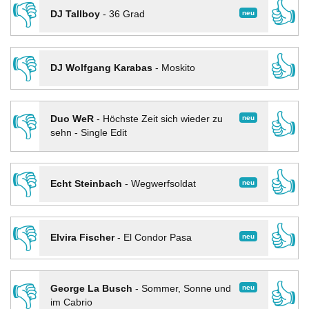
👎
👍
neu
DJ Tallboy
-
36 Grad
👎
👍
DJ Wolfgang Karabas
-
Moskito
👎
👍
neu
Duo WeR
-
Höchste Zeit sich wieder zu
sehn - Single Edit
👎
👍
neu
Echt Steinbach
-
Wegwerfsoldat
👎
👍
neu
Elvira Fischer
-
El Condor Pasa
👎
👍
neu
George La Busch
-
Sommer, Sonne und
im Cabrio