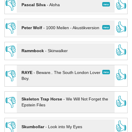
👎
👍
neu
Pascal Silva
-
Aloha
👎
👍
neu
Peter Wolf
-
1000 Meilen - Akustikversion
👎
👍
Rammbock
-
Skinwalker
👎
👍
neu
RAYE
-
Beware.. The South London Lover
Boy.
👎
👍
Skeleton Trap Horse
-
We Will Not Forget the
Epstein Files
👎
👍
Skumbollar
-
Look into My Eyes