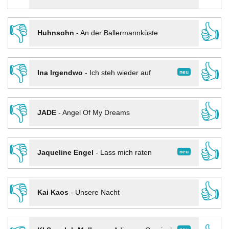
👎
👍
Huhnsohn
-
An der Ballermannküste
👎
👍
neu
Ina Irgendwo
-
Ich steh wieder auf
👎
👍
JADE
-
Angel Of My Dreams
👎
👍
neu
Jaqueline Engel
-
Lass mich raten
👎
👍
Kai Kaos
-
Unsere Nacht