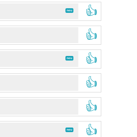
👍
neu
👍
👍
neu
👍
👍
👍
neu