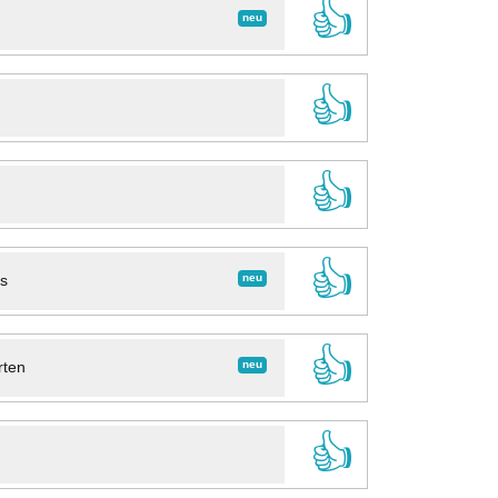
👍
neu
👍
👍
👍
neu
ns
👍
neu
rten
👍