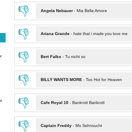
👎
Angela Nebauer
-
Mia Bella Amore
👎
Ariana Grande
-
hate that i made you love me
👎
v
Bert Falko
-
Tu nicht so
👎
BILLY WANTS MORE
-
Too Hot for Heaven
👎
hr
Cafe Royal 10
-
Bankrott Bankrott
👎
Captain Freddy
-
Ms Sehnsucht