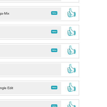
👍
neu
ga-Mix
👍
neu
👍
neu
👍
👍
neu
ngle Edit
👍
neu