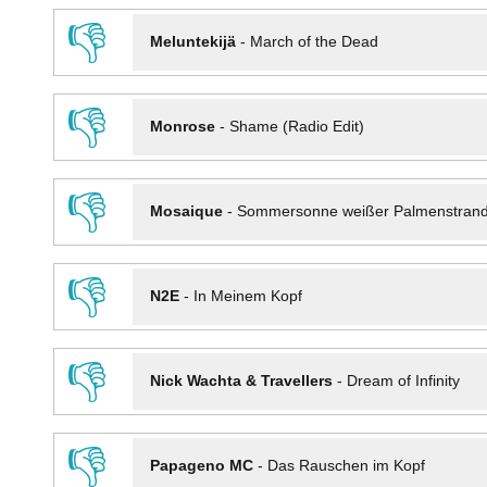
👎
Meluntekijä
-
March of the Dead
👎
Monrose
-
Shame (Radio Edit)
👎
Mosaique
-
Sommersonne weißer Palmenstran
👎
N2E
-
In Meinem Kopf
👎
Nick Wachta & Travellers
-
Dream of Infinity
👎
Papageno MC
-
Das Rauschen im Kopf