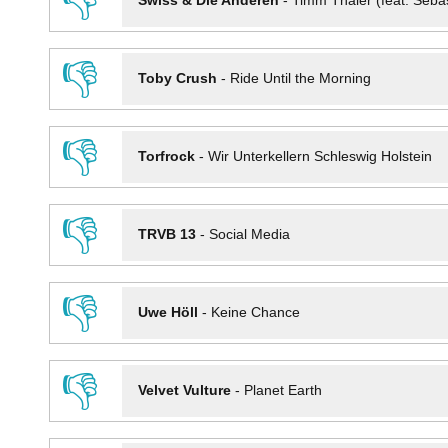
👎
Swiss & Die Anderen
-
Timm Thaler (feat. Seba
👎
Toby Crush
-
Ride Until the Morning
👎
Torfrock
-
Wir Unterkellern Schleswig Holstein
👎
TRVB 13
-
Social Media
👎
Uwe Höll
-
Keine Chance
👎
Velvet Vulture
-
Planet Earth