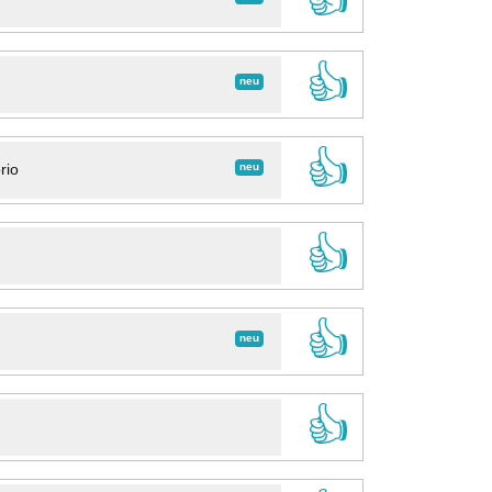
👍
neu
👍
neu
rio
👍
👍
neu
👍