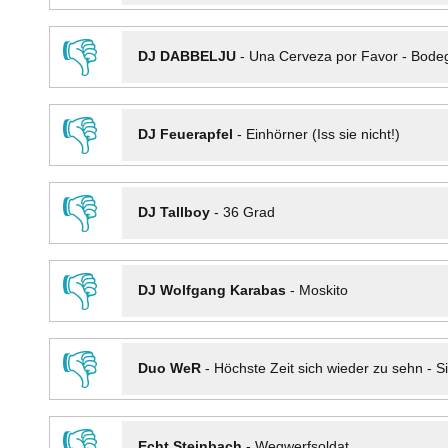
👎
DJ DABBELJU
-
Una Cerveza por Favor - Bode
👎
DJ Feuerapfel
-
Einhörner (Iss sie nicht!)
👎
DJ Tallboy
-
36 Grad
👎
DJ Wolfgang Karabas
-
Moskito
👎
Duo WeR
-
Höchste Zeit sich wieder zu sehn - Si
👎
Echt Steinbach
-
Wegwerfsoldat