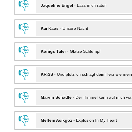
👎
Jaqueline Engel
-
Lass mich raten
👎
Kai Kaos
-
Unsere Nacht
👎
Königs Taler
-
Glatze Schlumpf
👎
KRiSS
-
Und plötzlich schlägt dein Herz wie mei
👎
Marvin Schädle
-
Der Himmel kann auf mich wa
👎
Meltem Acikgöz
-
Explosion In My Heart