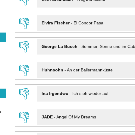
👎
Elvira Fischer
-
El Condor Pasa
👎
George La Busch
-
Sommer, Sonne und im Cab
.
👎
Huhnsohn
-
An der Ballermannküste
👎
Ina Irgendwo
-
Ich steh wieder auf
n
👎
JADE
-
Angel Of My Dreams