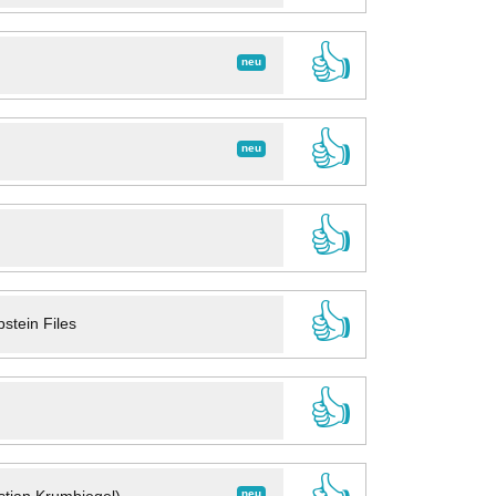
👍
neu
👍
neu
👍
👍
stein Files
👍
neu