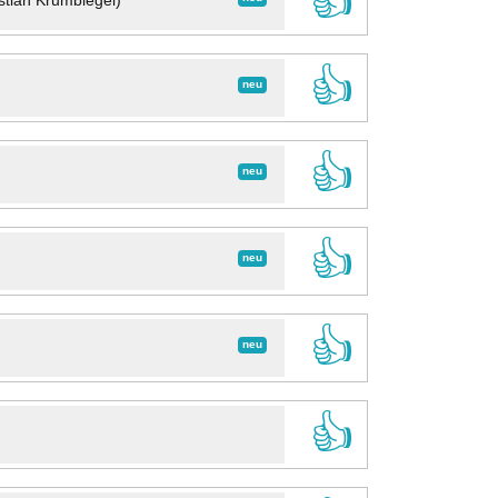
👍
stian Krumbiegel)
👍
neu
👍
neu
👍
neu
👍
neu
👍