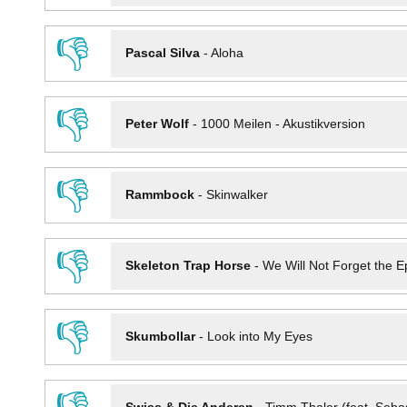
👎
Pascal Silva
-
Aloha
👎
Peter Wolf
-
1000 Meilen - Akustikversion
👎
Rammbock
-
Skinwalker
👎
Skeleton Trap Horse
-
We Will Not Forget the Ep
👎
Skumbollar
-
Look into My Eyes