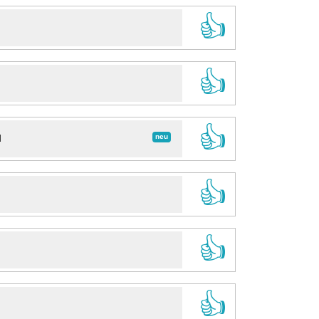
👍
👍
👍
neu
d
👍
👍
👍