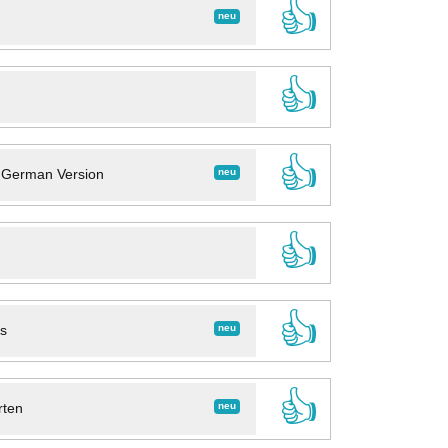
👍
neu
👍
👍
neu
- German Version
👍
👍
neu
ns
👍
neu
rten