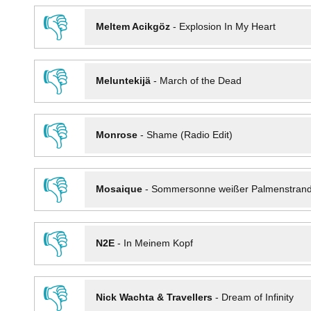
👎
Meltem Acikgöz
-
Explosion In My Heart
👎
Meluntekijä
-
March of the Dead
👎
Monrose
-
Shame (Radio Edit)
👎
Mosaique
-
Sommersonne weißer Palmenstran
👎
N2E
-
In Meinem Kopf
👎
Nick Wachta & Travellers
-
Dream of Infinity