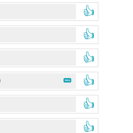
👍
👍
👍
👍
neu
d
👍
👍