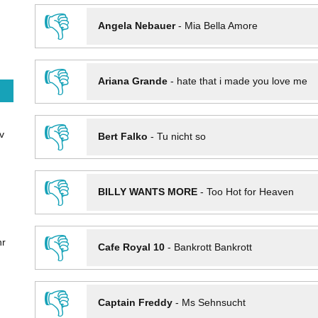
👎
Angela Nebauer
-
Mia Bella Amore
👎
Ariana Grande
-
hate that i made you love me
👎
v
Bert Falko
-
Tu nicht so
👎
BILLY WANTS MORE
-
Too Hot for Heaven
👎
hr
Cafe Royal 10
-
Bankrott Bankrott
👎
Captain Freddy
-
Ms Sehnsucht