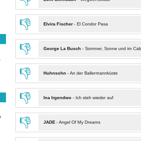
👎
Elvira Fischer
-
El Condor Pasa
👎
George La Busch
-
Sommer, Sonne und im Cab
.
👎
Huhnsohn
-
An der Ballermannküste
👎
Ina Irgendwo
-
Ich steh wieder auf
n
👎
JADE
-
Angel Of My Dreams