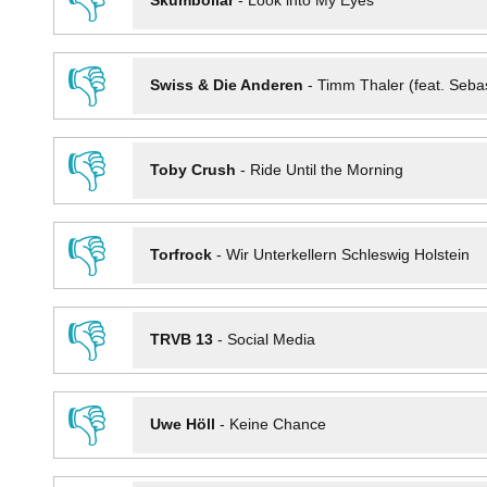
👎
Skumbollar
-
Look into My Eyes
👎
Swiss & Die Anderen
-
Timm Thaler (feat. Seba
👎
Toby Crush
-
Ride Until the Morning
👎
Torfrock
-
Wir Unterkellern Schleswig Holstein
👎
TRVB 13
-
Social Media
👎
Uwe Höll
-
Keine Chance