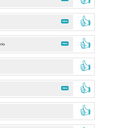
👍
neu
👍
neu
rio
👍
👍
neu
👍