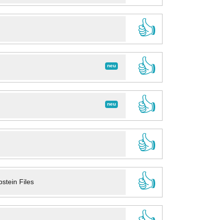
👍
👍
neu
👍
neu
👍
👍
stein Files