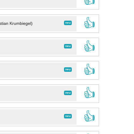
👍
👍
neu
stian Krumbiegel)
👍
neu
👍
neu
👍
neu
👍
neu