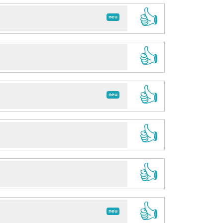
👍
neu
👍
👍
neu
👍
👍
👍
neu