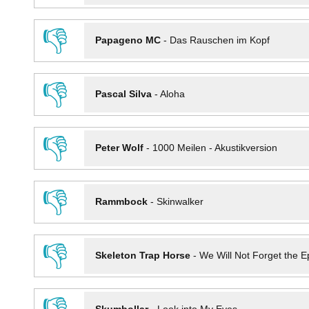
👎
Papageno MC
-
Das Rauschen im Kopf
👎
Pascal Silva
-
Aloha
👎
Peter Wolf
-
1000 Meilen - Akustikversion
👎
Rammbock
-
Skinwalker
👎
Skeleton Trap Horse
-
We Will Not Forget the Ep