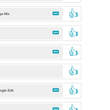
👍
neu
ga-Mix
👍
neu
👍
neu
👍
👍
neu
ngle Edit
👍
neu