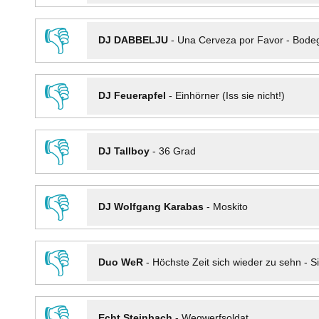
👎
DJ DABBELJU
-
Una Cerveza por Favor - Bode
👎
DJ Feuerapfel
-
Einhörner (Iss sie nicht!)
👎
DJ Tallboy
-
36 Grad
👎
DJ Wolfgang Karabas
-
Moskito
👎
Duo WeR
-
Höchste Zeit sich wieder zu sehn - Si
👎
Echt Steinbach
-
Wegwerfsoldat