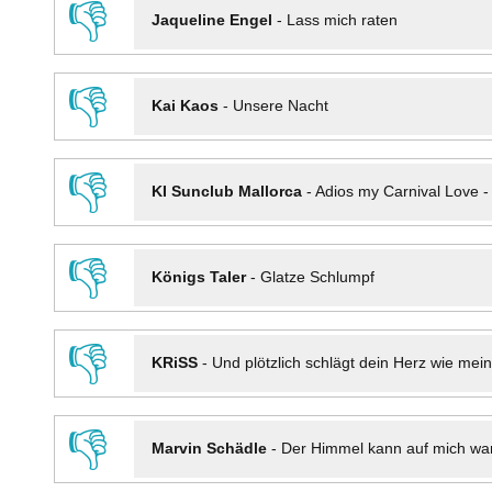
👎
Jaqueline Engel
-
Lass mich raten
👎
Kai Kaos
-
Unsere Nacht
👎
KI Sunclub Mallorca
-
Adios my Carnival Love 
👎
Königs Taler
-
Glatze Schlumpf
👎
KRiSS
-
Und plötzlich schlägt dein Herz wie mei
👎
Marvin Schädle
-
Der Himmel kann auf mich wa