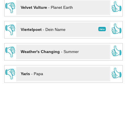
👎
👍
Velvet Vulture
-
Planet Earth
👎
👍
neu
Viertelpoet
-
Dein Name
👎
👍
Weather's Changing
-
Summer
👎
👍
Yaris
-
Papa