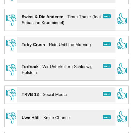
👎
👍
neu
Swiss & Die Anderen
-
Timm Thaler (feat.
Sebastian Krumbiegel)
👎
👍
neu
Toby Crush
-
Ride Until the Morning
👎
👍
neu
Torfrock
-
Wir Unterkellern Schleswig
Holstein
👎
👍
neu
TRVB 13
-
Social Media
👎
👍
neu
Uwe Höll
-
Keine Chance