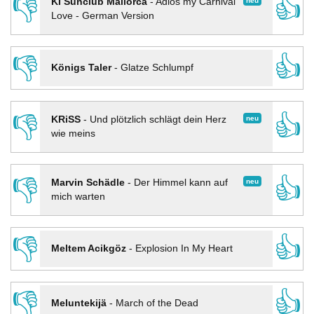
👎
👍
neu
KI Sunclub Mallorca
-
Adios my Carnival
Love - German Version
👎
👍
Königs Taler
-
Glatze Schlumpf
👎
👍
neu
KRiSS
-
Und plötzlich schlägt dein Herz
wie meins
👎
👍
neu
Marvin Schädle
-
Der Himmel kann auf
mich warten
👎
👍
Meltem Acikgöz
-
Explosion In My Heart
👎
👍
Meluntekijä
-
March of the Dead