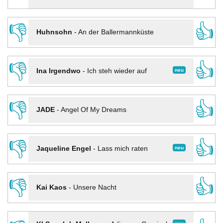
👎
👍
Huhnsohn
-
An der Ballermannküste
👎
👍
neu
Ina Irgendwo
-
Ich steh wieder auf
👎
👍
JADE
-
Angel Of My Dreams
👎
👍
neu
Jaqueline Engel
-
Lass mich raten
👎
👍
Kai Kaos
-
Unsere Nacht