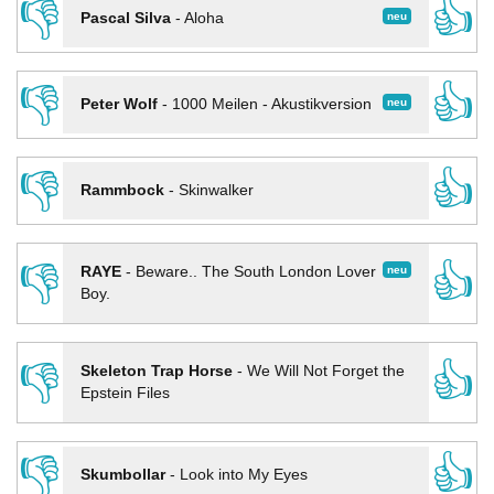
👎
👍
neu
Pascal Silva
-
Aloha
👎
👍
neu
Peter Wolf
-
1000 Meilen - Akustikversion
👎
👍
Rammbock
-
Skinwalker
👎
👍
neu
RAYE
-
Beware.. The South London Lover
Boy.
👎
👍
Skeleton Trap Horse
-
We Will Not Forget the
Epstein Files
👎
👍
Skumbollar
-
Look into My Eyes