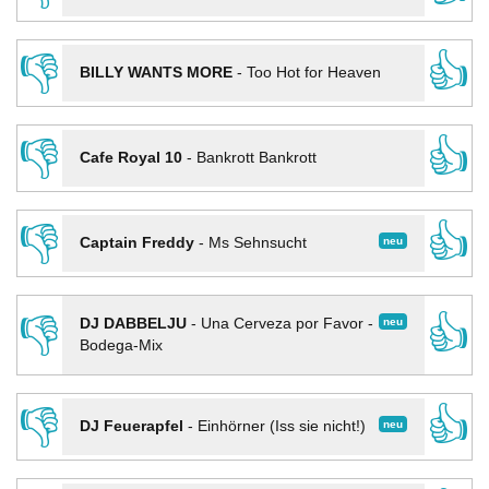
👎
👍
BILLY WANTS MORE
-
Too Hot for Heaven
👎
👍
Cafe Royal 10
-
Bankrott Bankrott
👎
👍
neu
Captain Freddy
-
Ms Sehnsucht
👎
👍
neu
DJ DABBELJU
-
Una Cerveza por Favor -
Bodega-Mix
👎
👍
neu
DJ Feuerapfel
-
Einhörner (Iss sie nicht!)