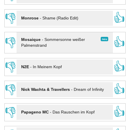
👎
👍
Monrose
-
Shame (Radio Edit)
👎
👍
neu
Mosaique
-
Sommersonne weißer
Palmenstrand
👎
👍
N2E
-
In Meinem Kopf
👎
👍
Nick Wachta & Travellers
-
Dream of Infinity
👎
👍
Papageno MC
-
Das Rauschen im Kopf