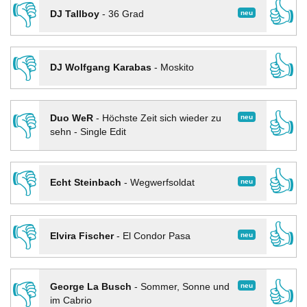
👎
👍
neu
DJ Tallboy
-
36 Grad
👎
👍
DJ Wolfgang Karabas
-
Moskito
👎
👍
neu
Duo WeR
-
Höchste Zeit sich wieder zu
sehn - Single Edit
👎
👍
neu
Echt Steinbach
-
Wegwerfsoldat
👎
👍
neu
Elvira Fischer
-
El Condor Pasa
👎
👍
neu
George La Busch
-
Sommer, Sonne und
im Cabrio