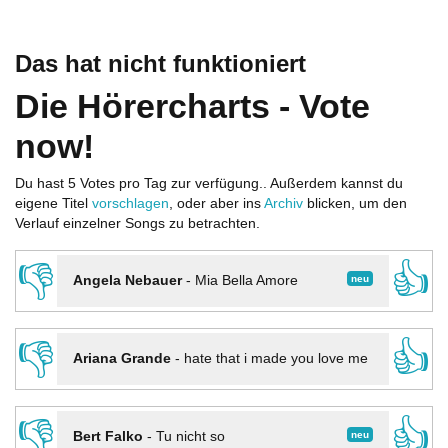
Das hat nicht funktioniert
Die Hörercharts - Vote
now!
Du hast 5 Votes pro Tag zur verfügung.. Außerdem kannst du
eigene Titel
vorschlagen
, oder aber ins
Archiv
blicken, um den
Verlauf einzelner Songs zu betrachten.
👎
👍
neu
Angela Nebauer
-
Mia Bella Amore
👎
👍
Ariana Grande
-
hate that i made you love me
👎
👍
neu
Bert Falko
-
Tu nicht so