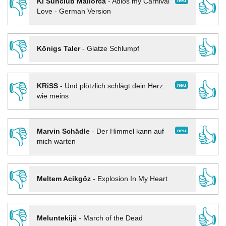
👎
👍
neu
KI Sunclub Mallorca
-
Adios my Carnival
Love - German Version
👎
👍
Königs Taler
-
Glatze Schlumpf
👎
👍
neu
KRiSS
-
Und plötzlich schlägt dein Herz
wie meins
👎
👍
neu
Marvin Schädle
-
Der Himmel kann auf
mich warten
👎
👍
Meltem Acikgöz
-
Explosion In My Heart
👎
👍
Meluntekijä
-
March of the Dead