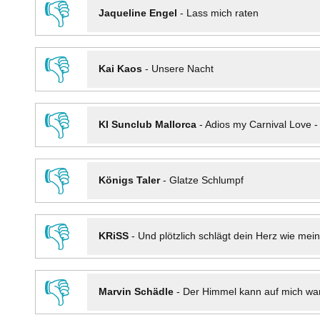
👎
Jaqueline Engel
-
Lass mich raten
👎
Kai Kaos
-
Unsere Nacht
👎
KI Sunclub Mallorca
-
Adios my Carnival Love 
👎
Königs Taler
-
Glatze Schlumpf
👎
KRiSS
-
Und plötzlich schlägt dein Herz wie mei
👎
Marvin Schädle
-
Der Himmel kann auf mich wa