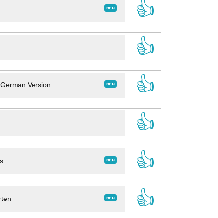
👍
neu
👍
👍
neu
- German Version
👍
👍
neu
ns
👍
neu
rten