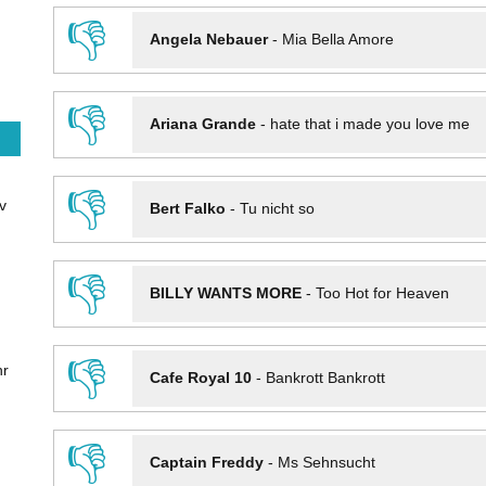
👎
Angela Nebauer
-
Mia Bella Amore
👎
Ariana Grande
-
hate that i made you love me
👎
v
Bert Falko
-
Tu nicht so
👎
BILLY WANTS MORE
-
Too Hot for Heaven
👎
hr
Cafe Royal 10
-
Bankrott Bankrott
👎
Captain Freddy
-
Ms Sehnsucht