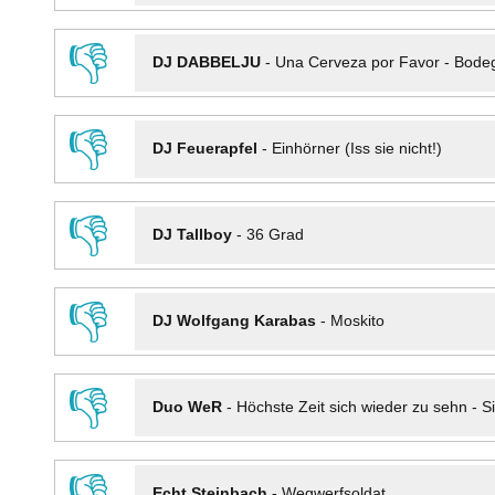
👎
DJ DABBELJU
-
Una Cerveza por Favor - Bode
👎
DJ Feuerapfel
-
Einhörner (Iss sie nicht!)
👎
DJ Tallboy
-
36 Grad
👎
DJ Wolfgang Karabas
-
Moskito
👎
Duo WeR
-
Höchste Zeit sich wieder zu sehn - Si
👎
Echt Steinbach
-
Wegwerfsoldat