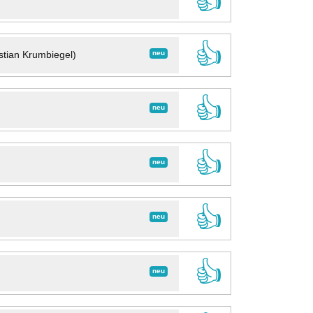
👍
👍
neu
stian Krumbiegel)
👍
neu
👍
neu
👍
neu
👍
neu