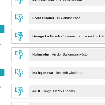
👎
Elvira Fischer
-
El Condor Pasa
👎
George La Busch
-
Sommer, Sonne und im Cab
.
👎
Huhnsohn
-
An der Ballermannküste
👎
Ina Irgendwo
-
Ich steh wieder auf
n
👎
JADE
-
Angel Of My Dreams