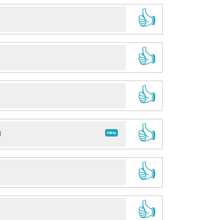
👍
👍
👍
👍
neu
d
👍
👍