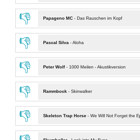
👎
Papageno MC
-
Das Rauschen im Kopf
👎
Pascal Silva
-
Aloha
👎
Peter Wolf
-
1000 Meilen - Akustikversion
👎
Rammbock
-
Skinwalker
👎
Skeleton Trap Horse
-
We Will Not Forget the Ep