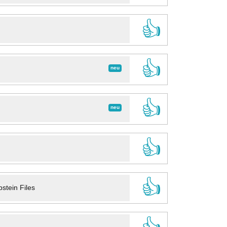
👍
👍
neu
👍
neu
👍
👍
stein Files