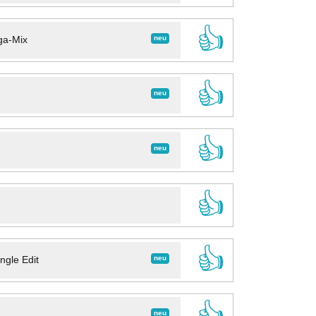
👍
neu
ga-Mix
👍
neu
👍
neu
👍
👍
neu
ngle Edit
👍
neu