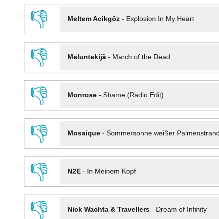
👎
Meltem Acikgöz
-
Explosion In My Heart
👎
Meluntekijä
-
March of the Dead
👎
Monrose
-
Shame (Radio Edit)
👎
Mosaique
-
Sommersonne weißer Palmenstran
👎
N2E
-
In Meinem Kopf
👎
Nick Wachta & Travellers
-
Dream of Infinity