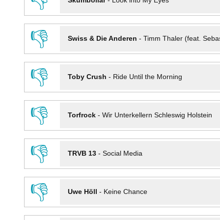
👎
Skumbollar
-
Look into My Eyes
👎
Swiss & Die Anderen
-
Timm Thaler (feat. Seba
👎
Toby Crush
-
Ride Until the Morning
👎
Torfrock
-
Wir Unterkellern Schleswig Holstein
👎
TRVB 13
-
Social Media
👎
Uwe Höll
-
Keine Chance