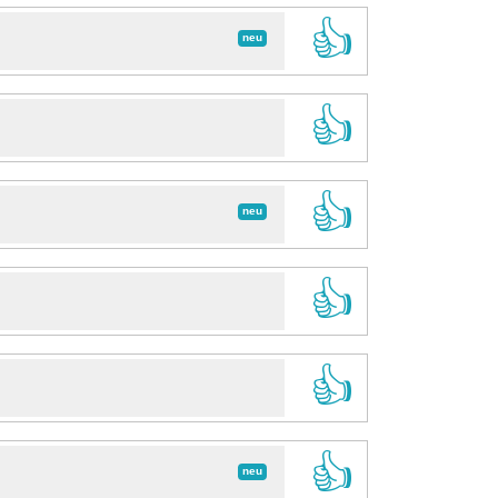
👍
neu
👍
👍
neu
👍
👍
👍
neu