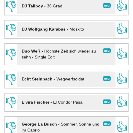
👎
👍
neu
DJ Tallboy
-
36 Grad
👎
👍
DJ Wolfgang Karabas
-
Moskito
👎
👍
neu
Duo WeR
-
Höchste Zeit sich wieder zu
sehn - Single Edit
👎
👍
neu
Echt Steinbach
-
Wegwerfsoldat
👎
👍
neu
Elvira Fischer
-
El Condor Pasa
👎
👍
neu
George La Busch
-
Sommer, Sonne und
im Cabrio