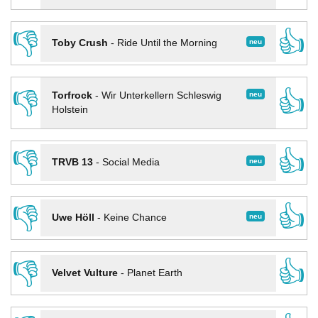
👎
👍
neu
Toby Crush
-
Ride Until the Morning
👎
👍
neu
Torfrock
-
Wir Unterkellern Schleswig
Holstein
👎
👍
neu
TRVB 13
-
Social Media
👎
👍
neu
Uwe Höll
-
Keine Chance
👎
👍
Velvet Vulture
-
Planet Earth