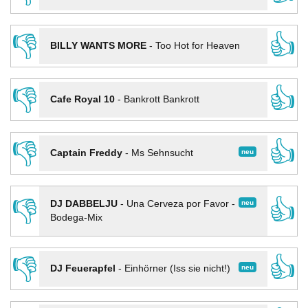
👎
👍
BILLY WANTS MORE
-
Too Hot for Heaven
👎
👍
Cafe Royal 10
-
Bankrott Bankrott
👎
👍
neu
Captain Freddy
-
Ms Sehnsucht
👎
👍
neu
DJ DABBELJU
-
Una Cerveza por Favor -
Bodega-Mix
👎
👍
neu
DJ Feuerapfel
-
Einhörner (Iss sie nicht!)