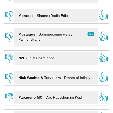
👎
👍
Monrose
-
Shame (Radio Edit)
👎
👍
neu
Mosaique
-
Sommersonne weißer
Palmenstrand
👎
👍
N2E
-
In Meinem Kopf
👎
👍
Nick Wachta & Travellers
-
Dream of Infinity
👎
👍
Papageno MC
-
Das Rauschen im Kopf