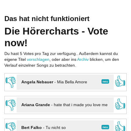
Das hat nicht funktioniert
Die Hörercharts - Vote
now!
Du hast 5 Votes pro Tag zur verfügung.. Außerdem kannst du
eigene Titel
vorschlagen
, oder aber ins
Archiv
blicken, um den
Verlauf einzelner Songs zu betrachten.
👎
👍
neu
Angela Nebauer
-
Mia Bella Amore
👎
👍
Ariana Grande
-
hate that i made you love me
👎
👍
neu
Bert Falko
-
Tu nicht so