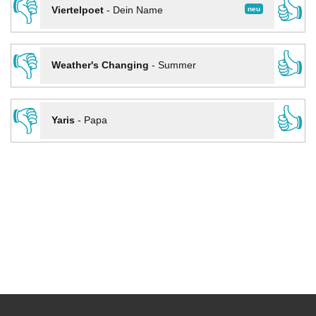
👎
👍
neu
Viertelpoet
-
Dein Name
👎
👍
Weather's Changing
-
Summer
👎
👍
Yaris
-
Papa