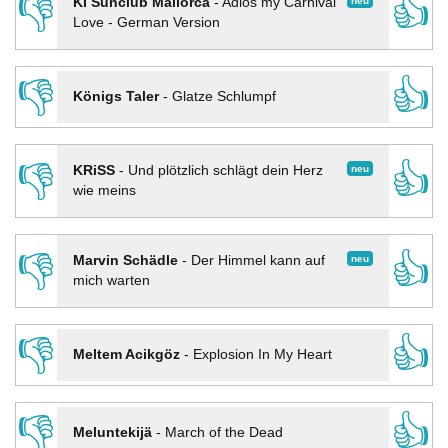
👎
👍
neu
KI Sunclub Mallorca
-
Adios my Carnival
Love - German Version
👎
👍
Königs Taler
-
Glatze Schlumpf
👎
👍
neu
KRiSS
-
Und plötzlich schlägt dein Herz
wie meins
👎
👍
neu
Marvin Schädle
-
Der Himmel kann auf
mich warten
👎
👍
Meltem Acikgöz
-
Explosion In My Heart
👎
👍
Meluntekijä
-
March of the Dead