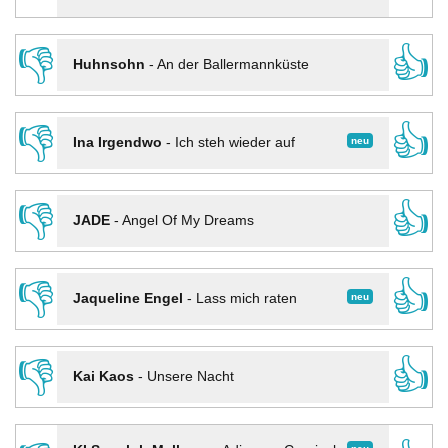
👎
👍
Huhnsohn
-
An der Ballermannküste
👎
👍
neu
Ina Irgendwo
-
Ich steh wieder auf
👎
👍
JADE
-
Angel Of My Dreams
👎
👍
neu
Jaqueline Engel
-
Lass mich raten
👎
👍
Kai Kaos
-
Unsere Nacht