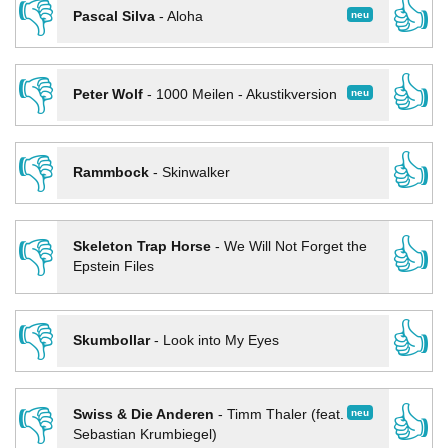
👎
👍
neu
Pascal Silva
-
Aloha
👎
👍
neu
Peter Wolf
-
1000 Meilen - Akustikversion
👎
👍
Rammbock
-
Skinwalker
👎
👍
Skeleton Trap Horse
-
We Will Not Forget the
Epstein Files
👎
👍
Skumbollar
-
Look into My Eyes
👎
👍
neu
Swiss & Die Anderen
-
Timm Thaler (feat.
Sebastian Krumbiegel)