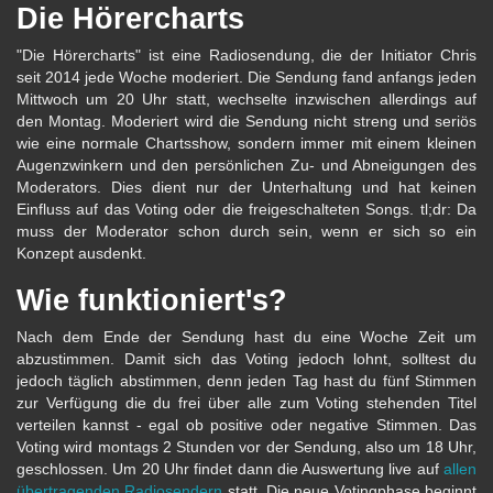
Die Hörercharts
"Die Hörercharts" ist eine Radiosendung, die der Initiator Chris
seit 2014 jede Woche moderiert. Die Sendung fand anfangs jeden
Mittwoch um 20 Uhr statt, wechselte inzwischen allerdings auf
den Montag. Moderiert wird die Sendung nicht streng und seriös
wie eine normale Chartsshow, sondern immer mit einem kleinen
Augenzwinkern und den persönlichen Zu- und Abneigungen des
Moderators. Dies dient nur der Unterhaltung und hat keinen
Einfluss auf das Voting oder die freigeschalteten Songs. tl;dr: Da
muss der Moderator schon durch sein, wenn er sich so ein
Konzept ausdenkt.
Wie funktioniert's?
Nach dem Ende der Sendung hast du eine Woche Zeit um
abzustimmen. Damit sich das Voting jedoch lohnt, solltest du
jedoch täglich abstimmen, denn jeden Tag hast du fünf Stimmen
zur Verfügung die du frei über alle zum Voting stehenden Titel
verteilen kannst - egal ob positive oder negative Stimmen. Das
Voting wird montags 2 Stunden vor der Sendung, also um 18 Uhr,
geschlossen. Um 20 Uhr findet dann die Auswertung live auf
allen
übertragenden Radiosendern
statt. Die neue Votingphase beginnt