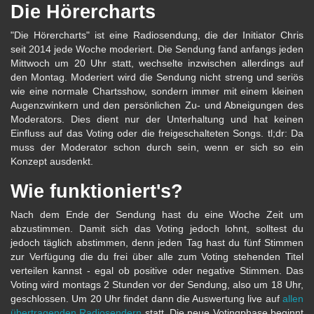
Die Hörercharts
"Die Hörercharts" ist eine Radiosendung, die der Initiator Chris
seit 2014 jede Woche moderiert. Die Sendung fand anfangs jeden
Mittwoch um 20 Uhr statt, wechselte inzwischen allerdings auf
den Montag. Moderiert wird die Sendung nicht streng und seriös
wie eine normale Chartsshow, sondern immer mit einem kleinen
Augenzwinkern und den persönlichen Zu- und Abneigungen des
Moderators. Dies dient nur der Unterhaltung und hat keinen
Einfluss auf das Voting oder die freigeschalteten Songs. tl;dr: Da
muss der Moderator schon durch sein, wenn er sich so ein
Konzept ausdenkt.
Wie funktioniert's?
Nach dem Ende der Sendung hast du eine Woche Zeit um
abzustimmen. Damit sich das Voting jedoch lohnt, solltest du
jedoch täglich abstimmen, denn jeden Tag hast du fünf Stimmen
zur Verfügung die du frei über alle zum Voting stehenden Titel
verteilen kannst - egal ob positive oder negative Stimmen. Das
Voting wird montags 2 Stunden vor der Sendung, also um 18 Uhr,
geschlossen. Um 20 Uhr findet dann die Auswertung live auf
allen
übertragenden Radiosendern
statt. Die neue Votingphase beginnt