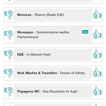
👎
👍
Monrose
-
Shame (Radio Edit)
👎
👍
neu
Mosaique
-
Sommersonne weißer
Palmenstrand
👎
👍
N2E
-
In Meinem Kopf
👎
👍
Nick Wachta & Travellers
-
Dream of Infinity
👎
👍
Papageno MC
-
Das Rauschen im Kopf