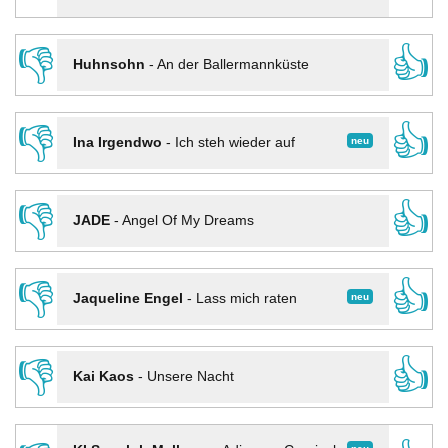
👎
👍
Huhnsohn
-
An der Ballermannküste
👎
👍
neu
Ina Irgendwo
-
Ich steh wieder auf
👎
👍
JADE
-
Angel Of My Dreams
👎
👍
neu
Jaqueline Engel
-
Lass mich raten
👎
👍
Kai Kaos
-
Unsere Nacht