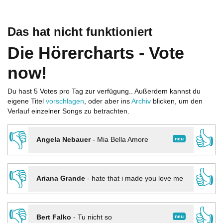
Das hat nicht funktioniert
Die Hörercharts - Vote
now!
Du hast 5 Votes pro Tag zur verfügung.. Außerdem kannst du
eigene Titel
vorschlagen
, oder aber ins
Archiv
blicken, um den
Verlauf einzelner Songs zu betrachten.
👎
👍
neu
Angela Nebauer
-
Mia Bella Amore
👎
👍
Ariana Grande
-
hate that i made you love me
👎
👍
neu
Bert Falko
-
Tu nicht so