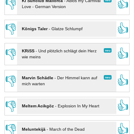
👎
👍
neu
KI Sunclub Mallorca
-
Adios my Carnival
Love - German Version
👎
👍
Königs Taler
-
Glatze Schlumpf
👎
👍
neu
KRiSS
-
Und plötzlich schlägt dein Herz
wie meins
👎
👍
neu
Marvin Schädle
-
Der Himmel kann auf
mich warten
👎
👍
Meltem Acikgöz
-
Explosion In My Heart
👎
👍
Meluntekijä
-
March of the Dead