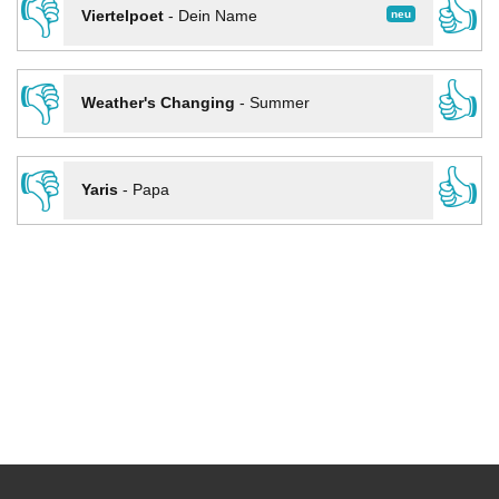
👎
👍
neu
Viertelpoet
-
Dein Name
👎
👍
Weather's Changing
-
Summer
👎
👍
Yaris
-
Papa