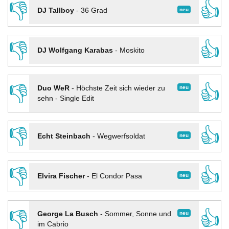
👎
👍
neu
DJ Tallboy
-
36 Grad
👎
👍
DJ Wolfgang Karabas
-
Moskito
👎
👍
neu
Duo WeR
-
Höchste Zeit sich wieder zu
sehn - Single Edit
👎
👍
neu
Echt Steinbach
-
Wegwerfsoldat
👎
👍
neu
Elvira Fischer
-
El Condor Pasa
👎
👍
neu
George La Busch
-
Sommer, Sonne und
im Cabrio