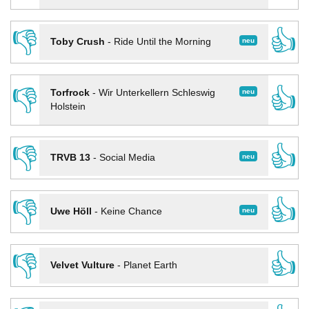
👎
👍
neu
Toby Crush
-
Ride Until the Morning
👎
👍
neu
Torfrock
-
Wir Unterkellern Schleswig
Holstein
👎
👍
neu
TRVB 13
-
Social Media
👎
👍
neu
Uwe Höll
-
Keine Chance
👎
👍
Velvet Vulture
-
Planet Earth