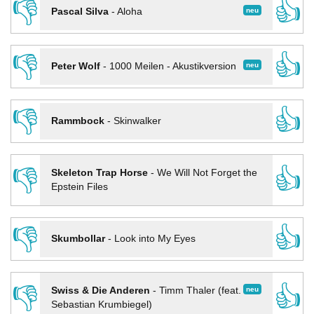
👎
👍
neu
Pascal Silva
-
Aloha
👎
👍
neu
Peter Wolf
-
1000 Meilen - Akustikversion
👎
👍
Rammbock
-
Skinwalker
👎
👍
Skeleton Trap Horse
-
We Will Not Forget the
Epstein Files
👎
👍
Skumbollar
-
Look into My Eyes
👎
👍
neu
Swiss & Die Anderen
-
Timm Thaler (feat.
Sebastian Krumbiegel)