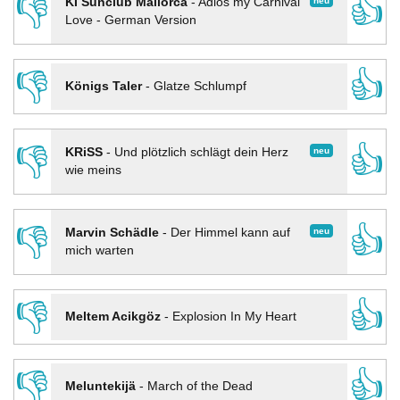
👎
👍
neu
KI Sunclub Mallorca
-
Adios my Carnival
Love - German Version
👎
👍
Königs Taler
-
Glatze Schlumpf
👎
👍
neu
KRiSS
-
Und plötzlich schlägt dein Herz
wie meins
👎
👍
neu
Marvin Schädle
-
Der Himmel kann auf
mich warten
👎
👍
Meltem Acikgöz
-
Explosion In My Heart
👎
👍
Meluntekijä
-
March of the Dead