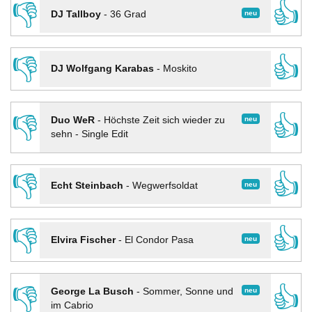
👎
👍
neu
DJ Tallboy
-
36 Grad
👎
👍
DJ Wolfgang Karabas
-
Moskito
👎
👍
neu
Duo WeR
-
Höchste Zeit sich wieder zu
sehn - Single Edit
👎
👍
neu
Echt Steinbach
-
Wegwerfsoldat
👎
👍
neu
Elvira Fischer
-
El Condor Pasa
👎
👍
neu
George La Busch
-
Sommer, Sonne und
im Cabrio