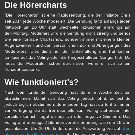
Die Hörercharts
"Die Hörercharts" ist eine Radiosendung, die der Initiator Chris
seit 2014 jede Woche moderiert. Die Sendung fand anfangs jeden
Mittwoch um 20 Uhr statt, wechselte inzwischen allerdings auf
den Montag. Moderiert wird die Sendung nicht streng und seriös
wie eine normale Chartsshow, sondern immer mit einem kleinen
Augenzwinkern und den persönlichen Zu- und Abneigungen des
Moderators. Dies dient nur der Unterhaltung und hat keinen
Einfluss auf das Voting oder die freigeschalteten Songs. tl;dr: Da
muss der Moderator schon durch sein, wenn er sich so ein
Konzept ausdenkt.
Wie funktioniert's?
Nach dem Ende der Sendung hast du eine Woche Zeit um
abzustimmen. Damit sich das Voting jedoch lohnt, solltest du
jedoch täglich abstimmen, denn jeden Tag hast du fünf Stimmen
zur Verfügung die du frei über alle zum Voting stehenden Titel
verteilen kannst - egal ob positive oder negative Stimmen. Das
Voting wird montags 2 Stunden vor der Sendung, also um 18 Uhr,
geschlossen. Um 20 Uhr findet dann die Auswertung live auf
allen
übertragenden Radiosendern
statt. Die neue Votingphase beginnt