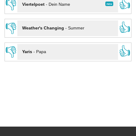
👎
👍
neu
Viertelpoet
-
Dein Name
👎
👍
Weather's Changing
-
Summer
👎
👍
Yaris
-
Papa