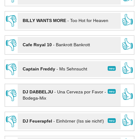
👎
👍
BILLY WANTS MORE
-
Too Hot for Heaven
👎
👍
Cafe Royal 10
-
Bankrott Bankrott
👎
👍
neu
Captain Freddy
-
Ms Sehnsucht
👎
👍
neu
DJ DABBELJU
-
Una Cerveza por Favor -
Bodega-Mix
👎
👍
neu
DJ Feuerapfel
-
Einhörner (Iss sie nicht!)