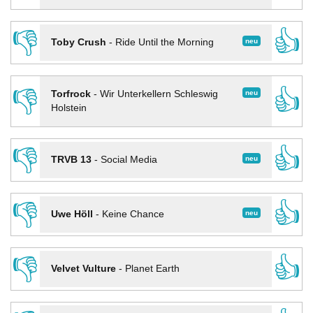
👎
👍
neu
Toby Crush
-
Ride Until the Morning
👎
👍
neu
Torfrock
-
Wir Unterkellern Schleswig
Holstein
👎
👍
neu
TRVB 13
-
Social Media
👎
👍
neu
Uwe Höll
-
Keine Chance
👎
👍
Velvet Vulture
-
Planet Earth