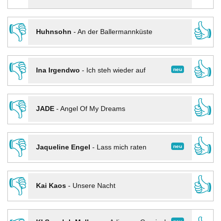
👎
👍
Huhnsohn
-
An der Ballermannküste
👎
👍
neu
Ina Irgendwo
-
Ich steh wieder auf
👎
👍
JADE
-
Angel Of My Dreams
👎
👍
neu
Jaqueline Engel
-
Lass mich raten
👎
👍
Kai Kaos
-
Unsere Nacht