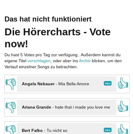
Das hat nicht funktioniert
Die Hörercharts - Vote
now!
Du hast 5 Votes pro Tag zur verfügung.. Außerdem kannst du
eigene Titel
vorschlagen
, oder aber ins
Archiv
blicken, um den
Verlauf einzelner Songs zu betrachten.
👎
👍
neu
Angela Nebauer
-
Mia Bella Amore
👎
👍
Ariana Grande
-
hate that i made you love me
👎
👍
neu
Bert Falko
-
Tu nicht so