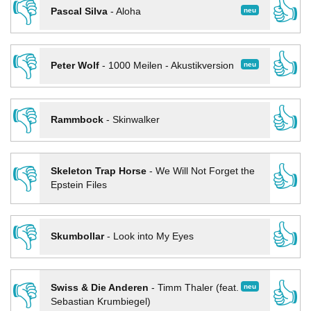
👎
👍
neu
Pascal Silva
-
Aloha
👎
👍
neu
Peter Wolf
-
1000 Meilen - Akustikversion
👎
👍
Rammbock
-
Skinwalker
👎
👍
Skeleton Trap Horse
-
We Will Not Forget the
Epstein Files
👎
👍
Skumbollar
-
Look into My Eyes
👎
👍
neu
Swiss & Die Anderen
-
Timm Thaler (feat.
Sebastian Krumbiegel)