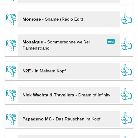
👎
👍
Monrose
-
Shame (Radio Edit)
👎
👍
neu
Mosaique
-
Sommersonne weißer
Palmenstrand
👎
👍
N2E
-
In Meinem Kopf
👎
👍
Nick Wachta & Travellers
-
Dream of Infinity
👎
👍
Papageno MC
-
Das Rauschen im Kopf