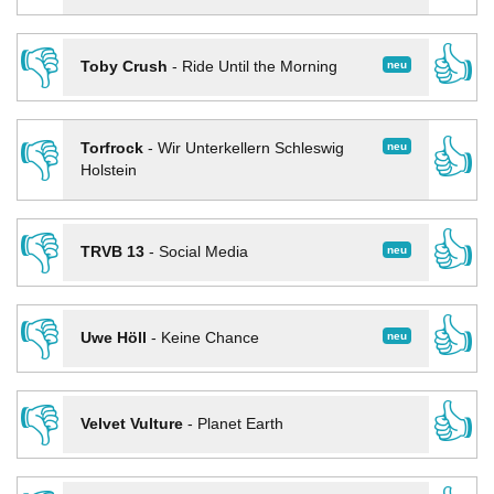
👎
👍
neu
Toby Crush
-
Ride Until the Morning
👎
👍
neu
Torfrock
-
Wir Unterkellern Schleswig
Holstein
👎
👍
neu
TRVB 13
-
Social Media
👎
👍
neu
Uwe Höll
-
Keine Chance
👎
👍
Velvet Vulture
-
Planet Earth