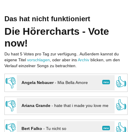
Das hat nicht funktioniert
Die Hörercharts - Vote
now!
Du hast 5 Votes pro Tag zur verfügung.. Außerdem kannst du
eigene Titel
vorschlagen
, oder aber ins
Archiv
blicken, um den
Verlauf einzelner Songs zu betrachten.
👎
👍
neu
Angela Nebauer
-
Mia Bella Amore
👎
👍
Ariana Grande
-
hate that i made you love me
👎
👍
neu
Bert Falko
-
Tu nicht so