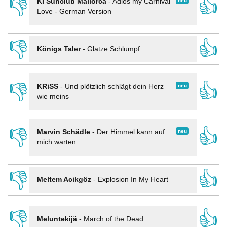
👎
👍
neu
KI Sunclub Mallorca
-
Adios my Carnival
Love - German Version
👎
👍
Königs Taler
-
Glatze Schlumpf
👎
👍
neu
KRiSS
-
Und plötzlich schlägt dein Herz
wie meins
👎
👍
neu
Marvin Schädle
-
Der Himmel kann auf
mich warten
👎
👍
Meltem Acikgöz
-
Explosion In My Heart
👎
👍
Meluntekijä
-
March of the Dead