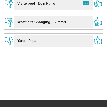
👎
👍
neu
Viertelpoet
-
Dein Name
👎
👍
Weather's Changing
-
Summer
👎
👍
Yaris
-
Papa