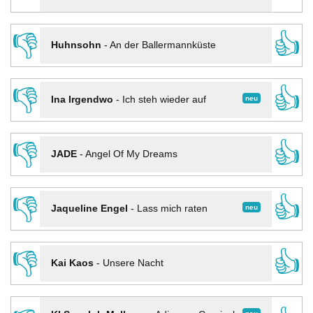
👎
👍
Huhnsohn
-
An der Ballermannküste
👎
👍
neu
Ina Irgendwo
-
Ich steh wieder auf
👎
👍
JADE
-
Angel Of My Dreams
👎
👍
neu
Jaqueline Engel
-
Lass mich raten
👎
👍
Kai Kaos
-
Unsere Nacht