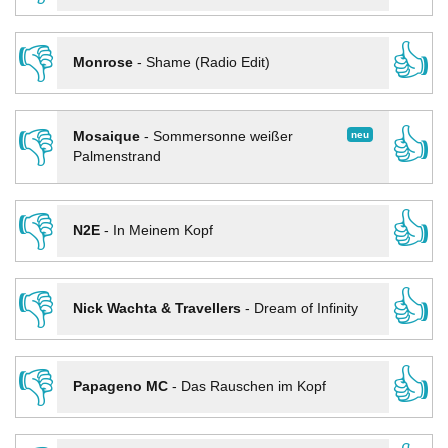
👎
👍
Monrose
-
Shame (Radio Edit)
👎
👍
neu
Mosaique
-
Sommersonne weißer
Palmenstrand
👎
👍
N2E
-
In Meinem Kopf
👎
👍
Nick Wachta & Travellers
-
Dream of Infinity
👎
👍
Papageno MC
-
Das Rauschen im Kopf