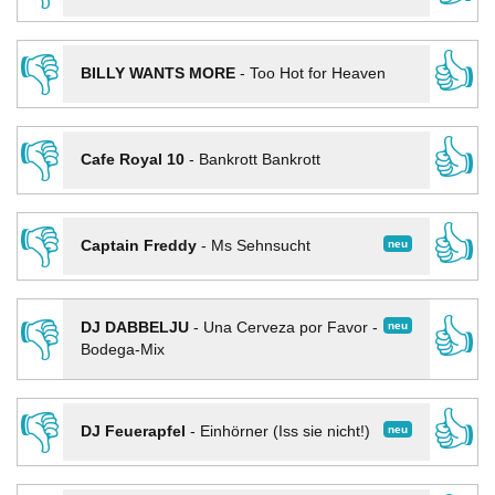
👎
👍
BILLY WANTS MORE
-
Too Hot for Heaven
👎
👍
Cafe Royal 10
-
Bankrott Bankrott
👎
👍
neu
Captain Freddy
-
Ms Sehnsucht
👎
👍
neu
DJ DABBELJU
-
Una Cerveza por Favor -
Bodega-Mix
👎
👍
neu
DJ Feuerapfel
-
Einhörner (Iss sie nicht!)