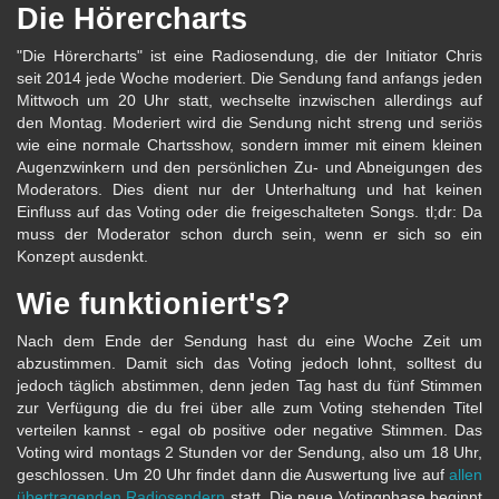
Die Hörercharts
"Die Hörercharts" ist eine Radiosendung, die der Initiator Chris
seit 2014 jede Woche moderiert. Die Sendung fand anfangs jeden
Mittwoch um 20 Uhr statt, wechselte inzwischen allerdings auf
den Montag. Moderiert wird die Sendung nicht streng und seriös
wie eine normale Chartsshow, sondern immer mit einem kleinen
Augenzwinkern und den persönlichen Zu- und Abneigungen des
Moderators. Dies dient nur der Unterhaltung und hat keinen
Einfluss auf das Voting oder die freigeschalteten Songs. tl;dr: Da
muss der Moderator schon durch sein, wenn er sich so ein
Konzept ausdenkt.
Wie funktioniert's?
Nach dem Ende der Sendung hast du eine Woche Zeit um
abzustimmen. Damit sich das Voting jedoch lohnt, solltest du
jedoch täglich abstimmen, denn jeden Tag hast du fünf Stimmen
zur Verfügung die du frei über alle zum Voting stehenden Titel
verteilen kannst - egal ob positive oder negative Stimmen. Das
Voting wird montags 2 Stunden vor der Sendung, also um 18 Uhr,
geschlossen. Um 20 Uhr findet dann die Auswertung live auf
allen
übertragenden Radiosendern
statt. Die neue Votingphase beginnt