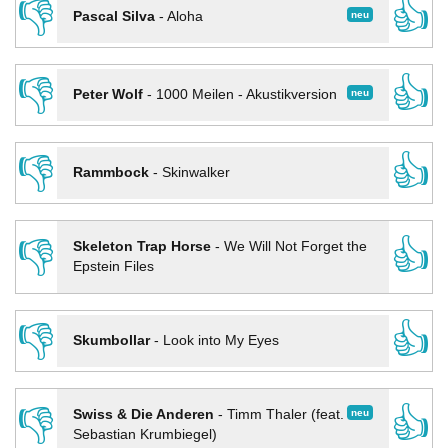
👎
👍
neu
Pascal Silva
-
Aloha
👎
👍
neu
Peter Wolf
-
1000 Meilen - Akustikversion
👎
👍
Rammbock
-
Skinwalker
👎
👍
Skeleton Trap Horse
-
We Will Not Forget the
Epstein Files
👎
👍
Skumbollar
-
Look into My Eyes
👎
👍
neu
Swiss & Die Anderen
-
Timm Thaler (feat.
Sebastian Krumbiegel)