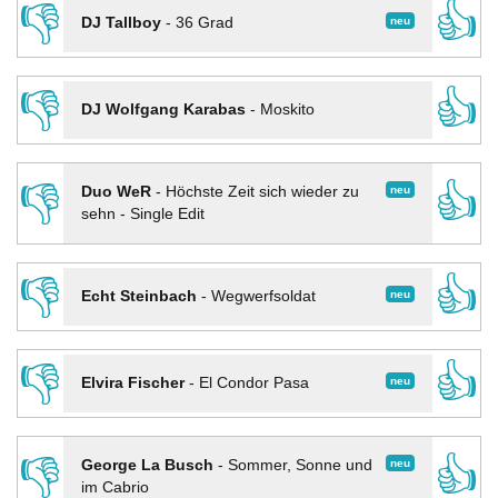
👎
👍
neu
DJ Tallboy
-
36 Grad
👎
👍
DJ Wolfgang Karabas
-
Moskito
👎
👍
neu
Duo WeR
-
Höchste Zeit sich wieder zu
sehn - Single Edit
👎
👍
neu
Echt Steinbach
-
Wegwerfsoldat
👎
👍
neu
Elvira Fischer
-
El Condor Pasa
👎
👍
neu
George La Busch
-
Sommer, Sonne und
im Cabrio