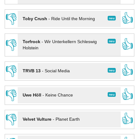
👎
👍
neu
Toby Crush
-
Ride Until the Morning
👎
👍
neu
Torfrock
-
Wir Unterkellern Schleswig
Holstein
👎
👍
neu
TRVB 13
-
Social Media
👎
👍
neu
Uwe Höll
-
Keine Chance
👎
👍
Velvet Vulture
-
Planet Earth