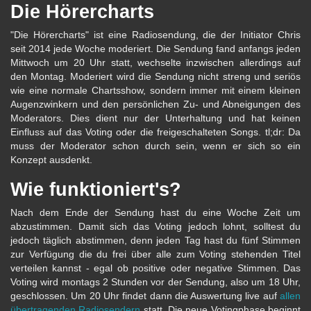
Die Hörercharts
"Die Hörercharts" ist eine Radiosendung, die der Initiator Chris
seit 2014 jede Woche moderiert. Die Sendung fand anfangs jeden
Mittwoch um 20 Uhr statt, wechselte inzwischen allerdings auf
den Montag. Moderiert wird die Sendung nicht streng und seriös
wie eine normale Chartsshow, sondern immer mit einem kleinen
Augenzwinkern und den persönlichen Zu- und Abneigungen des
Moderators. Dies dient nur der Unterhaltung und hat keinen
Einfluss auf das Voting oder die freigeschalteten Songs. tl;dr: Da
muss der Moderator schon durch sein, wenn er sich so ein
Konzept ausdenkt.
Wie funktioniert's?
Nach dem Ende der Sendung hast du eine Woche Zeit um
abzustimmen. Damit sich das Voting jedoch lohnt, solltest du
jedoch täglich abstimmen, denn jeden Tag hast du fünf Stimmen
zur Verfügung die du frei über alle zum Voting stehenden Titel
verteilen kannst - egal ob positive oder negative Stimmen. Das
Voting wird montags 2 Stunden vor der Sendung, also um 18 Uhr,
geschlossen. Um 20 Uhr findet dann die Auswertung live auf
allen
übertragenden Radiosendern
statt. Die neue Votingphase beginnt