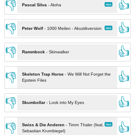
👎
👍
neu
Pascal Silva
-
Aloha
👎
👍
neu
Peter Wolf
-
1000 Meilen - Akustikversion
👎
👍
Rammbock
-
Skinwalker
👎
👍
Skeleton Trap Horse
-
We Will Not Forget the
Epstein Files
👎
👍
Skumbollar
-
Look into My Eyes
👎
👍
neu
Swiss & Die Anderen
-
Timm Thaler (feat.
Sebastian Krumbiegel)