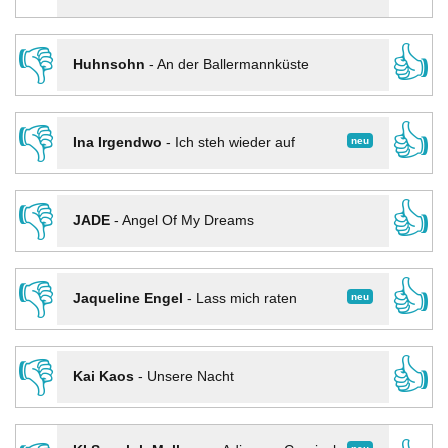
👎
👍
Huhnsohn
-
An der Ballermannküste
👎
👍
neu
Ina Irgendwo
-
Ich steh wieder auf
👎
👍
JADE
-
Angel Of My Dreams
👎
👍
neu
Jaqueline Engel
-
Lass mich raten
👎
👍
Kai Kaos
-
Unsere Nacht