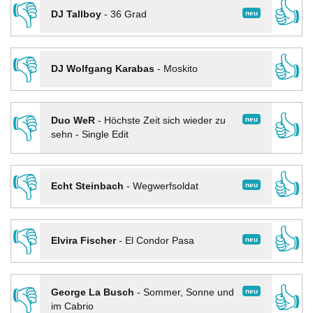
👎
👍
neu
DJ Tallboy
-
36 Grad
👎
👍
DJ Wolfgang Karabas
-
Moskito
👎
👍
neu
Duo WeR
-
Höchste Zeit sich wieder zu
sehn - Single Edit
👎
👍
neu
Echt Steinbach
-
Wegwerfsoldat
👎
👍
neu
Elvira Fischer
-
El Condor Pasa
👎
👍
neu
George La Busch
-
Sommer, Sonne und
im Cabrio