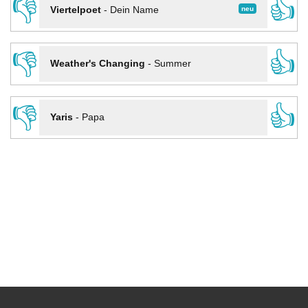
👎
👍
neu
Viertelpoet
-
Dein Name
👎
👍
Weather's Changing
-
Summer
👎
👍
Yaris
-
Papa