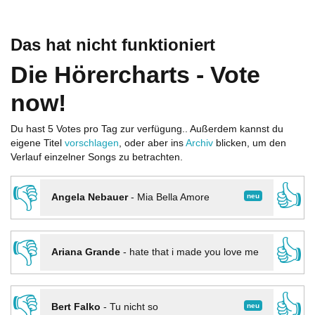
Das hat nicht funktioniert
Die Hörercharts - Vote
now!
Du hast 5 Votes pro Tag zur verfügung.. Außerdem kannst du
eigene Titel
vorschlagen
, oder aber ins
Archiv
blicken, um den
Verlauf einzelner Songs zu betrachten.
👎
👍
neu
Angela Nebauer
-
Mia Bella Amore
👎
👍
Ariana Grande
-
hate that i made you love me
👎
👍
neu
Bert Falko
-
Tu nicht so