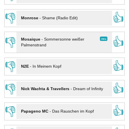
👎
👍
Monrose
-
Shame (Radio Edit)
👎
👍
neu
Mosaique
-
Sommersonne weißer
Palmenstrand
👎
👍
N2E
-
In Meinem Kopf
👎
👍
Nick Wachta & Travellers
-
Dream of Infinity
👎
👍
Papageno MC
-
Das Rauschen im Kopf