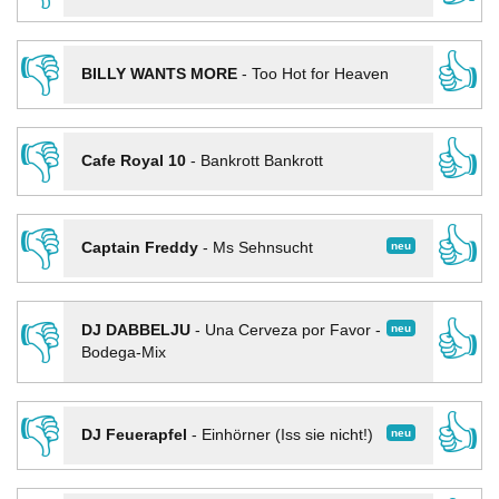
👎
👍
BILLY WANTS MORE
-
Too Hot for Heaven
👎
👍
Cafe Royal 10
-
Bankrott Bankrott
👎
👍
neu
Captain Freddy
-
Ms Sehnsucht
👎
👍
neu
DJ DABBELJU
-
Una Cerveza por Favor -
Bodega-Mix
👎
👍
neu
DJ Feuerapfel
-
Einhörner (Iss sie nicht!)