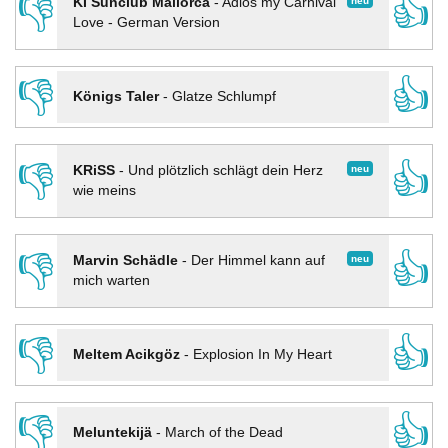
👎
👍
neu
KI Sunclub Mallorca
-
Adios my Carnival
Love - German Version
👎
👍
Königs Taler
-
Glatze Schlumpf
👎
👍
neu
KRiSS
-
Und plötzlich schlägt dein Herz
wie meins
👎
👍
neu
Marvin Schädle
-
Der Himmel kann auf
mich warten
👎
👍
Meltem Acikgöz
-
Explosion In My Heart
👎
👍
Meluntekijä
-
March of the Dead