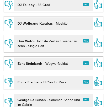
👎
👍
neu
DJ Tallboy
-
36 Grad
👎
👍
DJ Wolfgang Karabas
-
Moskito
👎
👍
neu
Duo WeR
-
Höchste Zeit sich wieder zu
sehn - Single Edit
👎
👍
neu
Echt Steinbach
-
Wegwerfsoldat
👎
👍
neu
Elvira Fischer
-
El Condor Pasa
👎
👍
neu
George La Busch
-
Sommer, Sonne und
im Cabrio