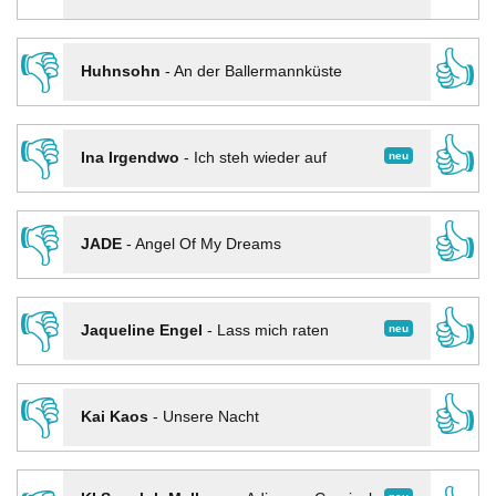
👎
👍
Huhnsohn
-
An der Ballermannküste
👎
👍
neu
Ina Irgendwo
-
Ich steh wieder auf
👎
👍
JADE
-
Angel Of My Dreams
👎
👍
neu
Jaqueline Engel
-
Lass mich raten
👎
👍
Kai Kaos
-
Unsere Nacht