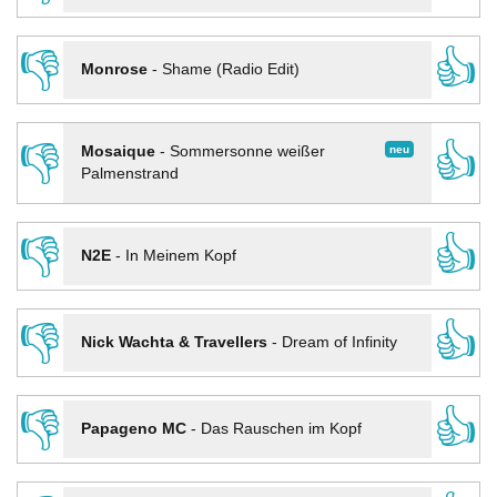
👎
👍
Monrose
-
Shame (Radio Edit)
👎
👍
neu
Mosaique
-
Sommersonne weißer
Palmenstrand
👎
👍
N2E
-
In Meinem Kopf
👎
👍
Nick Wachta & Travellers
-
Dream of Infinity
👎
👍
Papageno MC
-
Das Rauschen im Kopf