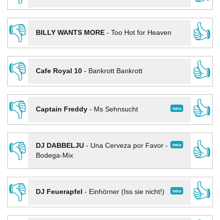
👎
👍
BILLY WANTS MORE
-
Too Hot for Heaven
👎
👍
Cafe Royal 10
-
Bankrott Bankrott
👎
👍
neu
Captain Freddy
-
Ms Sehnsucht
👎
👍
neu
DJ DABBELJU
-
Una Cerveza por Favor -
Bodega-Mix
👎
👍
neu
DJ Feuerapfel
-
Einhörner (Iss sie nicht!)