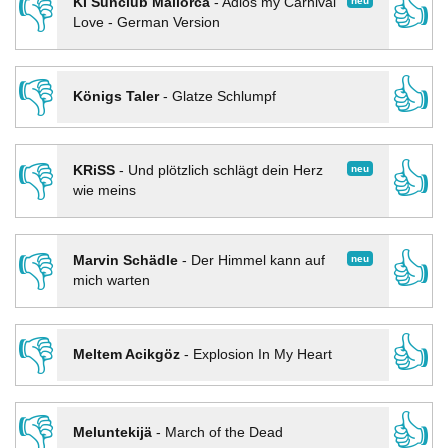
👎
👍
neu
KI Sunclub Mallorca
-
Adios my Carnival
Love - German Version
👎
👍
Königs Taler
-
Glatze Schlumpf
👎
👍
neu
KRiSS
-
Und plötzlich schlägt dein Herz
wie meins
👎
👍
neu
Marvin Schädle
-
Der Himmel kann auf
mich warten
👎
👍
Meltem Acikgöz
-
Explosion In My Heart
👎
👍
Meluntekijä
-
March of the Dead