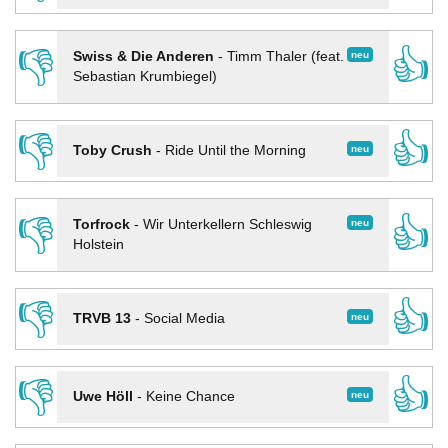
👎
👍
neu
Swiss & Die Anderen
-
Timm Thaler (feat.
Sebastian Krumbiegel)
👎
👍
neu
Toby Crush
-
Ride Until the Morning
👎
👍
neu
Torfrock
-
Wir Unterkellern Schleswig
Holstein
👎
👍
neu
TRVB 13
-
Social Media
👎
👍
neu
Uwe Höll
-
Keine Chance