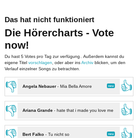
Das hat nicht funktioniert
Die Hörercharts - Vote
now!
Du hast 5 Votes pro Tag zur verfügung.. Außerdem kannst du
eigene Titel
vorschlagen
, oder aber ins
Archiv
blicken, um den
Verlauf einzelner Songs zu betrachten.
👎
👍
neu
Angela Nebauer
-
Mia Bella Amore
👎
👍
Ariana Grande
-
hate that i made you love me
👎
👍
neu
Bert Falko
-
Tu nicht so