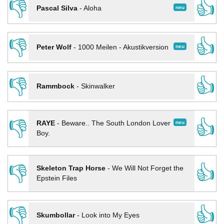
👎
👍
neu
Pascal Silva
-
Aloha
👎
👍
neu
Peter Wolf
-
1000 Meilen - Akustikversion
👎
👍
Rammbock
-
Skinwalker
👎
👍
neu
RAYE
-
Beware.. The South London Lover
Boy.
👎
👍
Skeleton Trap Horse
-
We Will Not Forget the
Epstein Files
👎
👍
Skumbollar
-
Look into My Eyes