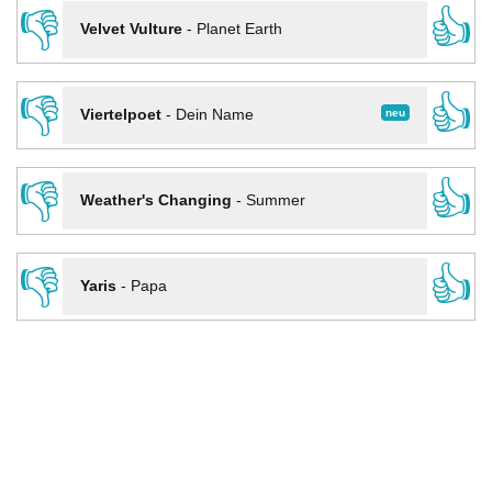
👎
👍
Velvet Vulture
-
Planet Earth
👎
👍
neu
Viertelpoet
-
Dein Name
👎
👍
Weather's Changing
-
Summer
👎
👍
Yaris
-
Papa