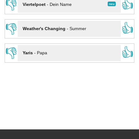
👎
👍
neu
Viertelpoet
-
Dein Name
👎
👍
Weather's Changing
-
Summer
👎
👍
Yaris
-
Papa