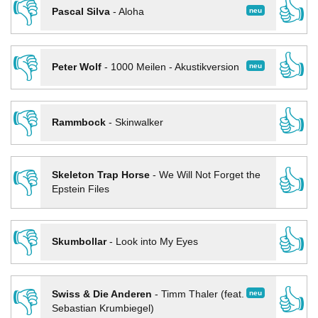
👎
👍
neu
Pascal Silva
-
Aloha
👎
👍
neu
Peter Wolf
-
1000 Meilen - Akustikversion
👎
👍
Rammbock
-
Skinwalker
👎
👍
Skeleton Trap Horse
-
We Will Not Forget the
Epstein Files
👎
👍
Skumbollar
-
Look into My Eyes
👎
👍
neu
Swiss & Die Anderen
-
Timm Thaler (feat.
Sebastian Krumbiegel)