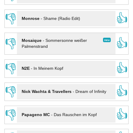
👎
👍
Monrose
-
Shame (Radio Edit)
👎
👍
neu
Mosaique
-
Sommersonne weißer
Palmenstrand
👎
👍
N2E
-
In Meinem Kopf
👎
👍
Nick Wachta & Travellers
-
Dream of Infinity
👎
👍
Papageno MC
-
Das Rauschen im Kopf