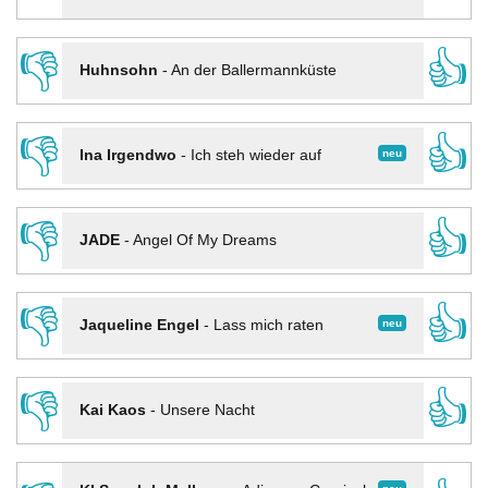
👎
👍
Huhnsohn
-
An der Ballermannküste
👎
👍
neu
Ina Irgendwo
-
Ich steh wieder auf
👎
👍
JADE
-
Angel Of My Dreams
👎
👍
neu
Jaqueline Engel
-
Lass mich raten
👎
👍
Kai Kaos
-
Unsere Nacht