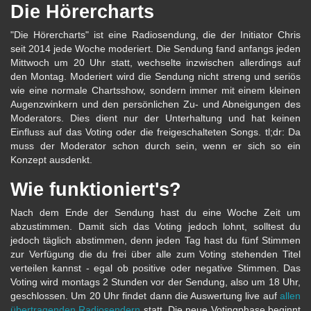
Die Hörercharts
"Die Hörercharts" ist eine Radiosendung, die der Initiator Chris
seit 2014 jede Woche moderiert. Die Sendung fand anfangs jeden
Mittwoch um 20 Uhr statt, wechselte inzwischen allerdings auf
den Montag. Moderiert wird die Sendung nicht streng und seriös
wie eine normale Chartsshow, sondern immer mit einem kleinen
Augenzwinkern und den persönlichen Zu- und Abneigungen des
Moderators. Dies dient nur der Unterhaltung und hat keinen
Einfluss auf das Voting oder die freigeschalteten Songs. tl;dr: Da
muss der Moderator schon durch sein, wenn er sich so ein
Konzept ausdenkt.
Wie funktioniert's?
Nach dem Ende der Sendung hast du eine Woche Zeit um
abzustimmen. Damit sich das Voting jedoch lohnt, solltest du
jedoch täglich abstimmen, denn jeden Tag hast du fünf Stimmen
zur Verfügung die du frei über alle zum Voting stehenden Titel
verteilen kannst - egal ob positive oder negative Stimmen. Das
Voting wird montags 2 Stunden vor der Sendung, also um 18 Uhr,
geschlossen. Um 20 Uhr findet dann die Auswertung live auf
allen
übertragenden Radiosendern
statt. Die neue Votingphase beginnt