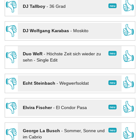
👎
👍
neu
DJ Tallboy
-
36 Grad
👎
👍
DJ Wolfgang Karabas
-
Moskito
👎
👍
neu
Duo WeR
-
Höchste Zeit sich wieder zu
sehn - Single Edit
👎
👍
neu
Echt Steinbach
-
Wegwerfsoldat
👎
👍
neu
Elvira Fischer
-
El Condor Pasa
👎
👍
neu
George La Busch
-
Sommer, Sonne und
im Cabrio