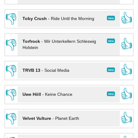
👎
👍
neu
Toby Crush
-
Ride Until the Morning
👎
👍
neu
Torfrock
-
Wir Unterkellern Schleswig
Holstein
👎
👍
neu
TRVB 13
-
Social Media
👎
👍
neu
Uwe Höll
-
Keine Chance
👎
👍
Velvet Vulture
-
Planet Earth