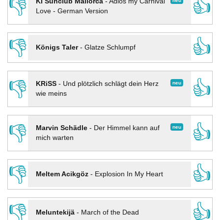
👎
👍
neu
KI Sunclub Mallorca
-
Adios my Carnival
Love - German Version
👎
👍
Königs Taler
-
Glatze Schlumpf
👎
👍
neu
KRiSS
-
Und plötzlich schlägt dein Herz
wie meins
👎
👍
neu
Marvin Schädle
-
Der Himmel kann auf
mich warten
👎
👍
Meltem Acikgöz
-
Explosion In My Heart
👎
👍
Meluntekijä
-
March of the Dead