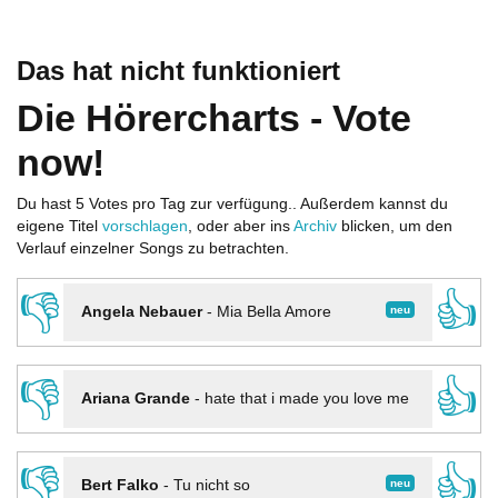
Das hat nicht funktioniert
Die Hörercharts - Vote
now!
Du hast 5 Votes pro Tag zur verfügung.. Außerdem kannst du
eigene Titel
vorschlagen
, oder aber ins
Archiv
blicken, um den
Verlauf einzelner Songs zu betrachten.
👎
👍
neu
Angela Nebauer
-
Mia Bella Amore
👎
👍
Ariana Grande
-
hate that i made you love me
👎
👍
neu
Bert Falko
-
Tu nicht so