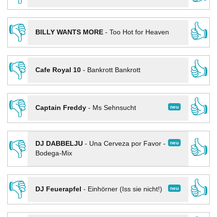
👎
👍
BILLY WANTS MORE
-
Too Hot for Heaven
👎
👍
Cafe Royal 10
-
Bankrott Bankrott
👎
👍
neu
Captain Freddy
-
Ms Sehnsucht
👎
👍
neu
DJ DABBELJU
-
Una Cerveza por Favor -
Bodega-Mix
👎
👍
neu
DJ Feuerapfel
-
Einhörner (Iss sie nicht!)