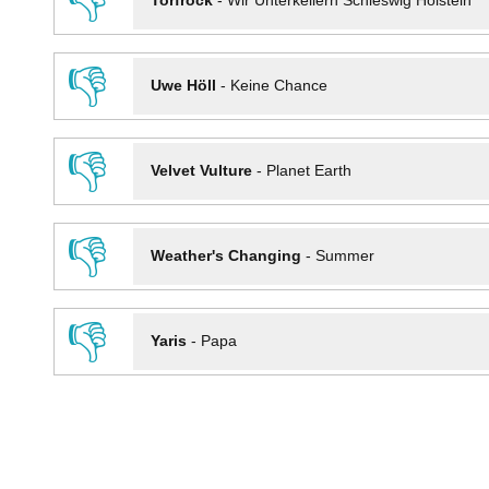
👎
Torfrock
-
Wir Unterkellern Schleswig Holstein
👎
Uwe Höll
-
Keine Chance
👎
Velvet Vulture
-
Planet Earth
👎
Weather's Changing
-
Summer
👎
Yaris
-
Papa