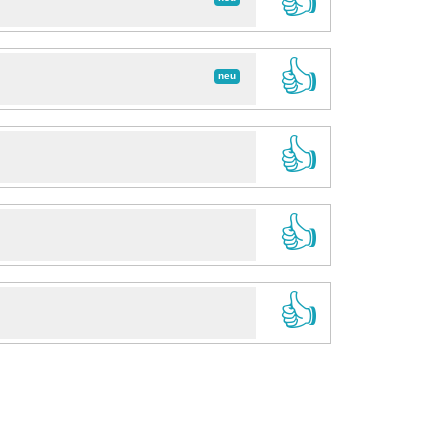
👍
👍
neu
👍
👍
👍