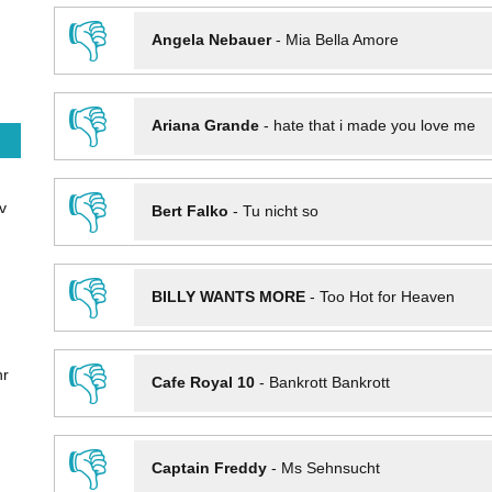
👎
Angela Nebauer
-
Mia Bella Amore
👎
Ariana Grande
-
hate that i made you love me
👎
v
Bert Falko
-
Tu nicht so
👎
BILLY WANTS MORE
-
Too Hot for Heaven
👎
hr
Cafe Royal 10
-
Bankrott Bankrott
👎
Captain Freddy
-
Ms Sehnsucht