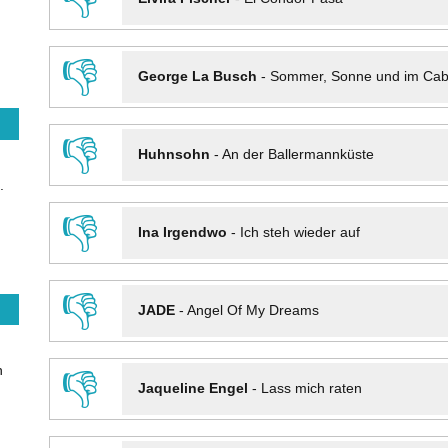
👎
George La Busch
-
Sommer, Sonne und im Cab
👎
Huhnsohn
-
An der Ballermannküste
.
👎
Ina Irgendwo
-
Ich steh wieder auf
👎
JADE
-
Angel Of My Dreams
n
👎
Jaqueline Engel
-
Lass mich raten