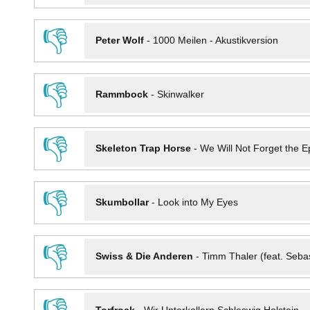
👎
Peter Wolf
-
1000 Meilen - Akustikversion
👎
Rammbock
-
Skinwalker
👎
Skeleton Trap Horse
-
We Will Not Forget the Ep
👎
Skumbollar
-
Look into My Eyes
👎
Swiss & Die Anderen
-
Timm Thaler (feat. Seba