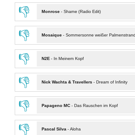
👎
Monrose
-
Shame (Radio Edit)
👎
Mosaique
-
Sommersonne weißer Palmenstran
👎
N2E
-
In Meinem Kopf
👎
Nick Wachta & Travellers
-
Dream of Infinity
👎
Papageno MC
-
Das Rauschen im Kopf
👎
Pascal Silva
-
Aloha