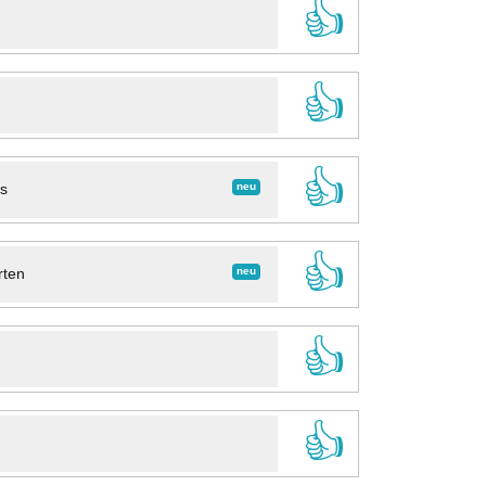
👍
👍
👍
neu
ns
👍
neu
rten
👍
👍