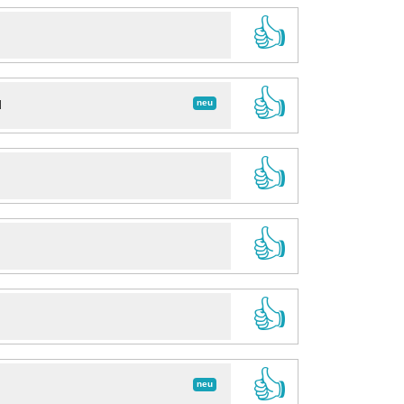
👍
👍
neu
d
👍
👍
👍
👍
neu