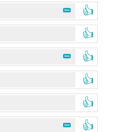
👍
neu
👍
👍
neu
👍
👍
👍
neu