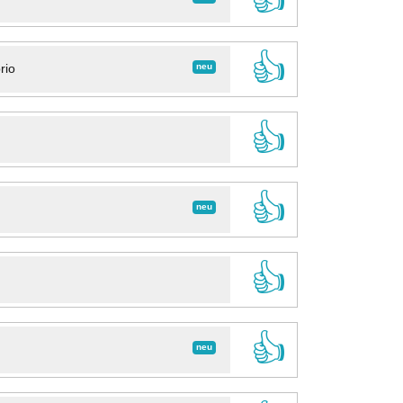
👍
neu
rio
👍
👍
neu
👍
👍
neu