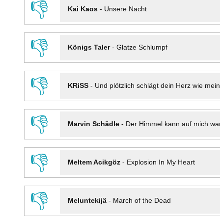
👎
Kai Kaos
-
Unsere Nacht
👎
Königs Taler
-
Glatze Schlumpf
👎
KRiSS
-
Und plötzlich schlägt dein Herz wie mei
👎
Marvin Schädle
-
Der Himmel kann auf mich wa
👎
Meltem Acikgöz
-
Explosion In My Heart
👎
Meluntekijä
-
March of the Dead