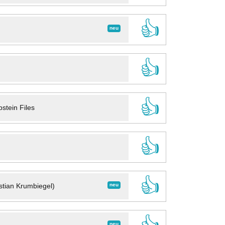
👍
neu
👍
👍
stein Files
👍
👍
neu
stian Krumbiegel)
neu