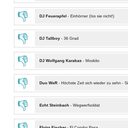
👎
DJ Feuerapfel
-
Einhörner (Iss sie nicht!)
👎
DJ Tallboy
-
36 Grad
👎
DJ Wolfgang Karabas
-
Moskito
👎
Duo WeR
-
Höchste Zeit sich wieder zu sehn - Si
👎
Echt Steinbach
-
Wegwerfsoldat
👎
Elvira Fischer
-
El Condor Pasa