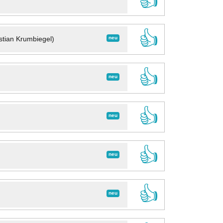
👍
👍
neu
stian Krumbiegel)
👍
neu
👍
neu
👍
neu
👍
neu