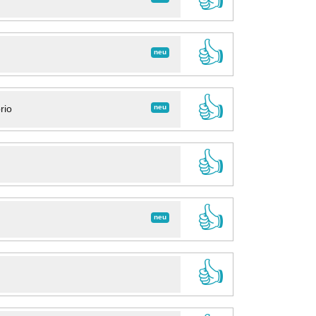
👍
neu
👍
neu
rio
👍
👍
neu
👍