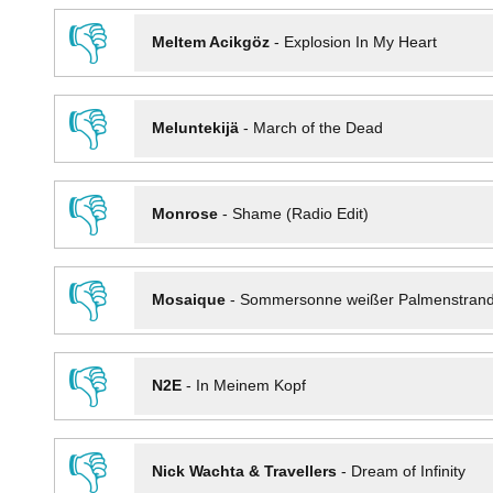
👎
Meltem Acikgöz
-
Explosion In My Heart
👎
Meluntekijä
-
March of the Dead
👎
Monrose
-
Shame (Radio Edit)
👎
Mosaique
-
Sommersonne weißer Palmenstran
👎
N2E
-
In Meinem Kopf
👎
Nick Wachta & Travellers
-
Dream of Infinity