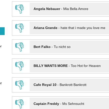
👎
Angela Nebauer
-
Mia Bella Amore
👎
Ariana Grande
-
hate that i made you love me
👎
v
Bert Falko
-
Tu nicht so
👎
BILLY WANTS MORE
-
Too Hot for Heaven
👎
hr
Cafe Royal 10
-
Bankrott Bankrott
👎
Captain Freddy
-
Ms Sehnsucht