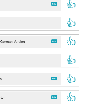
👍
neu
👍
👍
neu
- German Version
👍
👍
neu
ns
👍
neu
rten