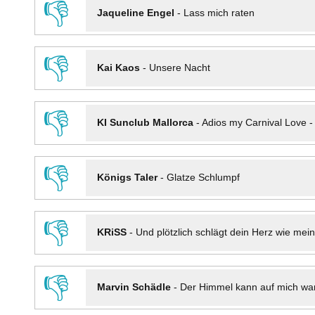
👎
Jaqueline Engel
-
Lass mich raten
👎
Kai Kaos
-
Unsere Nacht
👎
KI Sunclub Mallorca
-
Adios my Carnival Love 
👎
Königs Taler
-
Glatze Schlumpf
👎
KRiSS
-
Und plötzlich schlägt dein Herz wie mei
👎
Marvin Schädle
-
Der Himmel kann auf mich wa