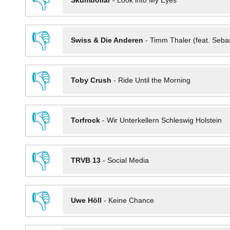
👎
Skumbollar
-
Look into My Eyes
👎
Swiss & Die Anderen
-
Timm Thaler (feat. Seba
👎
Toby Crush
-
Ride Until the Morning
👎
Torfrock
-
Wir Unterkellern Schleswig Holstein
👎
TRVB 13
-
Social Media
👎
Uwe Höll
-
Keine Chance