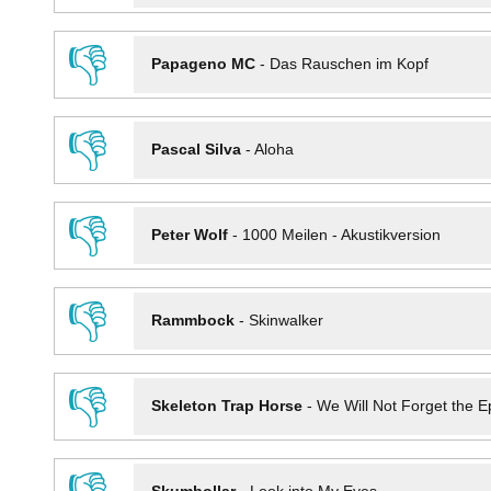
👎
Papageno MC
-
Das Rauschen im Kopf
👎
Pascal Silva
-
Aloha
👎
Peter Wolf
-
1000 Meilen - Akustikversion
👎
Rammbock
-
Skinwalker
👎
Skeleton Trap Horse
-
We Will Not Forget the Ep