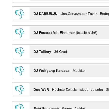
👎
DJ DABBELJU
-
Una Cerveza por Favor - Bode
👎
DJ Feuerapfel
-
Einhörner (Iss sie nicht!)
👎
DJ Tallboy
-
36 Grad
👎
DJ Wolfgang Karabas
-
Moskito
👎
Duo WeR
-
Höchste Zeit sich wieder zu sehn - Si
👎
Echt Steinbach
-
Wegwerfsoldat