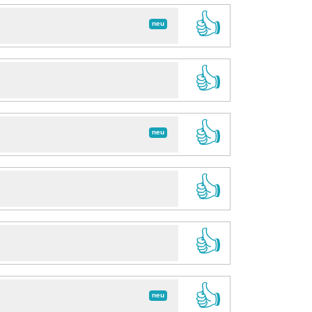
👍
neu
👍
👍
neu
👍
👍
👍
neu