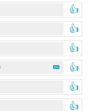
👍
👍
👍
👍
neu
d
👍
👍