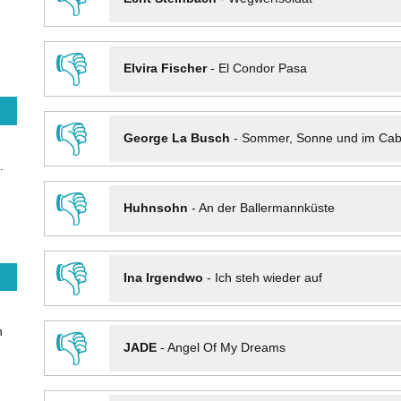
👎
Elvira Fischer
-
El Condor Pasa
👎
George La Busch
-
Sommer, Sonne und im Cab
.
👎
Huhnsohn
-
An der Ballermannküste
👎
Ina Irgendwo
-
Ich steh wieder auf
n
👎
JADE
-
Angel Of My Dreams