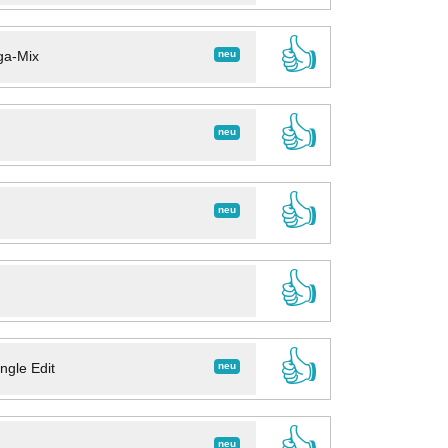
👍
neu
ga-Mix
👍
neu
👍
neu
👍
👍
neu
ngle Edit
👍
neu