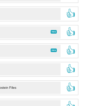
👍
👍
neu
👍
neu
👍
👍
stein Files