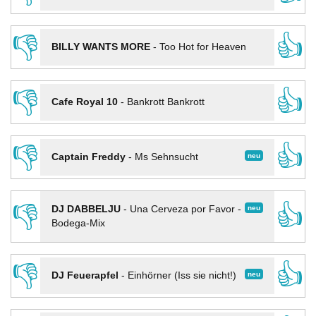
👎
👍
BILLY WANTS MORE
-
Too Hot for Heaven
👎
👍
Cafe Royal 10
-
Bankrott Bankrott
👎
👍
neu
Captain Freddy
-
Ms Sehnsucht
👎
👍
neu
DJ DABBELJU
-
Una Cerveza por Favor -
Bodega-Mix
👎
👍
neu
DJ Feuerapfel
-
Einhörner (Iss sie nicht!)