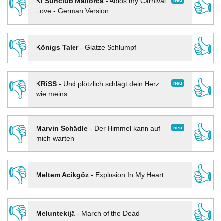
👎
👍
neu
KI Sunclub Mallorca
-
Adios my Carnival
Love - German Version
👎
👍
Königs Taler
-
Glatze Schlumpf
👎
👍
neu
KRiSS
-
Und plötzlich schlägt dein Herz
wie meins
👎
👍
neu
Marvin Schädle
-
Der Himmel kann auf
mich warten
👎
👍
Meltem Acikgöz
-
Explosion In My Heart
👎
👍
Meluntekijä
-
March of the Dead