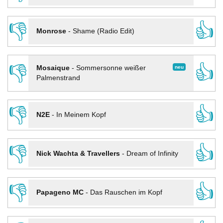
👎
👍
Monrose
-
Shame (Radio Edit)
👎
👍
neu
Mosaique
-
Sommersonne weißer
Palmenstrand
👎
👍
N2E
-
In Meinem Kopf
👎
👍
Nick Wachta & Travellers
-
Dream of Infinity
👎
👍
Papageno MC
-
Das Rauschen im Kopf