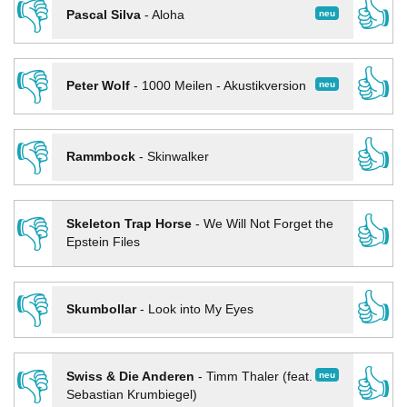
👎
👍
neu
Pascal Silva
-
Aloha
👎
👍
neu
Peter Wolf
-
1000 Meilen - Akustikversion
👎
👍
Rammbock
-
Skinwalker
👎
👍
Skeleton Trap Horse
-
We Will Not Forget the
Epstein Files
👎
👍
Skumbollar
-
Look into My Eyes
👎
👍
neu
Swiss & Die Anderen
-
Timm Thaler (feat.
Sebastian Krumbiegel)