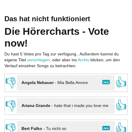
Das hat nicht funktioniert
Die Hörercharts - Vote
now!
Du hast 5 Votes pro Tag zur verfügung.. Außerdem kannst du
eigene Titel
vorschlagen
, oder aber ins
Archiv
blicken, um den
Verlauf einzelner Songs zu betrachten.
👎
👍
neu
Angela Nebauer
-
Mia Bella Amore
👎
👍
Ariana Grande
-
hate that i made you love me
👎
👍
neu
Bert Falko
-
Tu nicht so