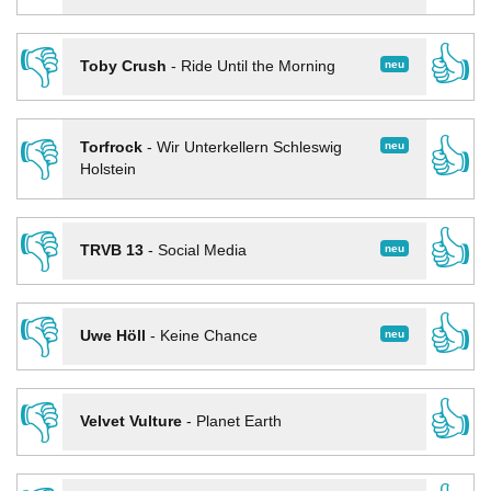
👎
👍
neu
Toby Crush
-
Ride Until the Morning
👎
👍
neu
Torfrock
-
Wir Unterkellern Schleswig
Holstein
👎
👍
neu
TRVB 13
-
Social Media
👎
👍
neu
Uwe Höll
-
Keine Chance
👎
👍
Velvet Vulture
-
Planet Earth