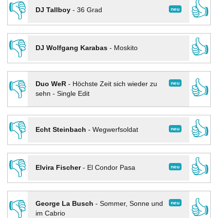
👎
👍
neu
DJ Tallboy
-
36 Grad
👎
👍
DJ Wolfgang Karabas
-
Moskito
👎
👍
neu
Duo WeR
-
Höchste Zeit sich wieder zu
sehn - Single Edit
👎
👍
neu
Echt Steinbach
-
Wegwerfsoldat
👎
👍
neu
Elvira Fischer
-
El Condor Pasa
👎
👍
neu
George La Busch
-
Sommer, Sonne und
im Cabrio