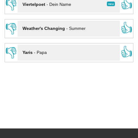
👎
👍
neu
Viertelpoet
-
Dein Name
👎
👍
Weather's Changing
-
Summer
👎
👍
Yaris
-
Papa