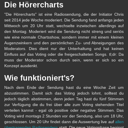
Die Hörercharts
"Die Hörercharts" ist eine Radiosendung, die der Initiator Chris
seit 2014 jede Woche moderiert. Die Sendung fand anfangs jeden
Mittwoch um 20 Uhr statt, wechselte inzwischen allerdings auf
den Montag. Moderiert wird die Sendung nicht streng und seriös
wie eine normale Chartsshow, sondern immer mit einem kleinen
Augenzwinkern und den persönlichen Zu- und Abneigungen des
Moderators. Dies dient nur der Unterhaltung und hat keinen
Einfluss auf das Voting oder die freigeschalteten Songs. tl;dr: Da
muss der Moderator schon durch sein, wenn er sich so ein
Konzept ausdenkt.
Wie funktioniert's?
Nach dem Ende der Sendung hast du eine Woche Zeit um
abzustimmen. Damit sich das Voting jedoch lohnt, solltest du
jedoch täglich abstimmen, denn jeden Tag hast du fünf Stimmen
zur Verfügung die du frei über alle zum Voting stehenden Titel
verteilen kannst - egal ob positive oder negative Stimmen. Das
Voting wird montags 2 Stunden vor der Sendung, also um 18 Uhr,
geschlossen. Um 20 Uhr findet dann die Auswertung live auf
allen
übertragenden Radiosendern
statt. Die neue Votingphase beginnt