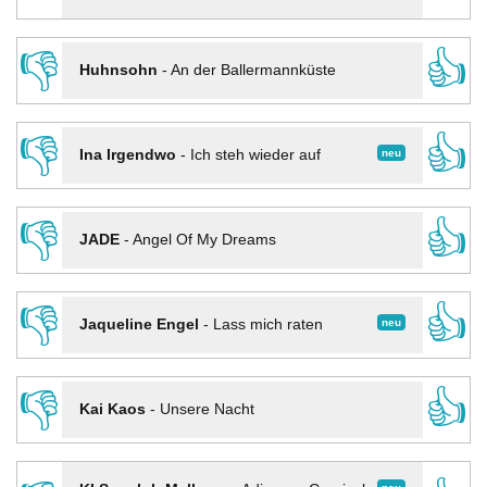
👎
👍
Huhnsohn
-
An der Ballermannküste
👎
👍
neu
Ina Irgendwo
-
Ich steh wieder auf
👎
👍
JADE
-
Angel Of My Dreams
👎
👍
neu
Jaqueline Engel
-
Lass mich raten
👎
👍
Kai Kaos
-
Unsere Nacht