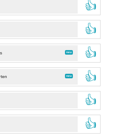
👍
👍
👍
neu
ns
👍
neu
rten
👍
👍