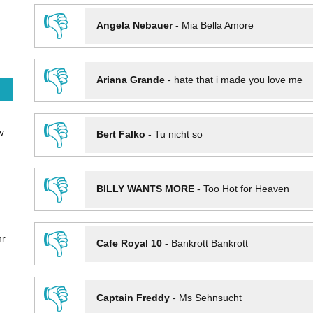
👎
Angela Nebauer
-
Mia Bella Amore
👎
Ariana Grande
-
hate that i made you love me
👎
v
Bert Falko
-
Tu nicht so
👎
BILLY WANTS MORE
-
Too Hot for Heaven
👎
hr
Cafe Royal 10
-
Bankrott Bankrott
👎
Captain Freddy
-
Ms Sehnsucht