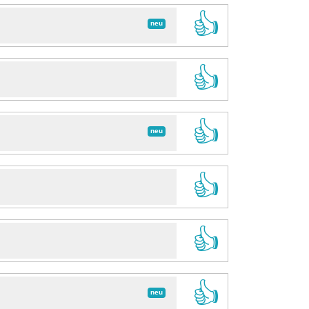
👍
neu
👍
👍
neu
👍
👍
👍
neu