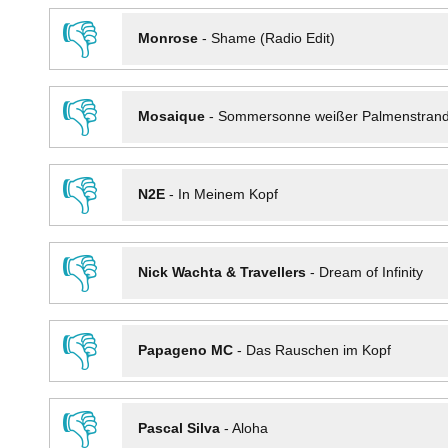
👎
Monrose
-
Shame (Radio Edit)
👎
Mosaique
-
Sommersonne weißer Palmenstran
👎
N2E
-
In Meinem Kopf
👎
Nick Wachta & Travellers
-
Dream of Infinity
👎
Papageno MC
-
Das Rauschen im Kopf
👎
Pascal Silva
-
Aloha