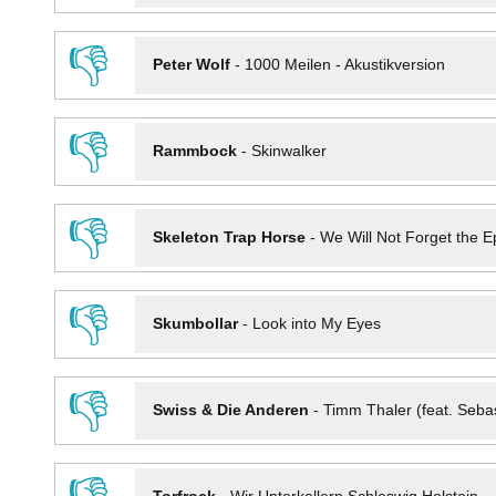
👎
Peter Wolf
-
1000 Meilen - Akustikversion
👎
Rammbock
-
Skinwalker
👎
Skeleton Trap Horse
-
We Will Not Forget the Ep
👎
Skumbollar
-
Look into My Eyes
👎
Swiss & Die Anderen
-
Timm Thaler (feat. Seba