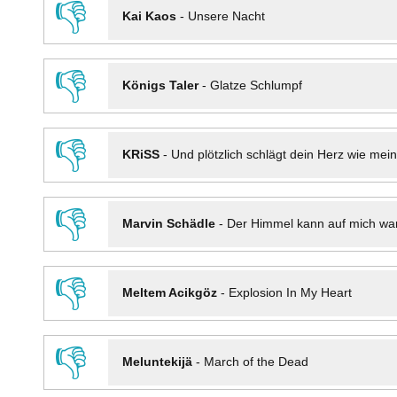
👎
Kai Kaos
-
Unsere Nacht
👎
Königs Taler
-
Glatze Schlumpf
👎
KRiSS
-
Und plötzlich schlägt dein Herz wie mei
👎
Marvin Schädle
-
Der Himmel kann auf mich wa
👎
Meltem Acikgöz
-
Explosion In My Heart
👎
Meluntekijä
-
March of the Dead