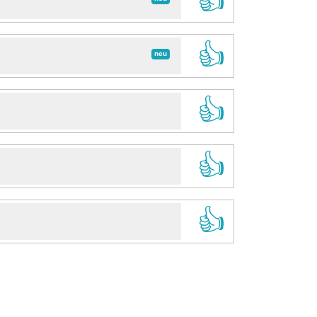
👍
👍
neu
👍
👍
👍