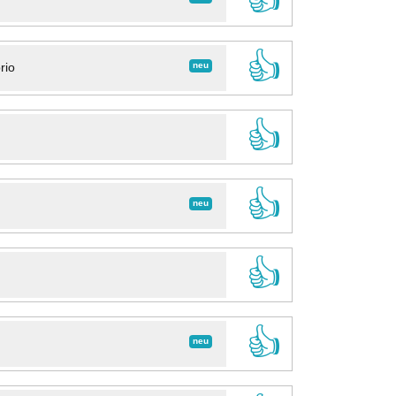
👍
neu
rio
👍
👍
neu
👍
👍
neu