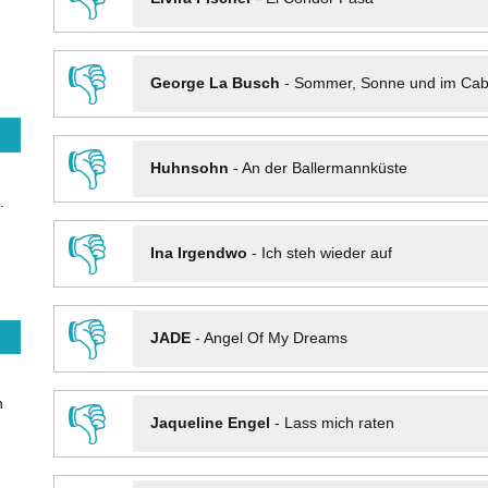
👎
George La Busch
-
Sommer, Sonne und im Cab
👎
Huhnsohn
-
An der Ballermannküste
.
👎
Ina Irgendwo
-
Ich steh wieder auf
👎
JADE
-
Angel Of My Dreams
n
👎
Jaqueline Engel
-
Lass mich raten