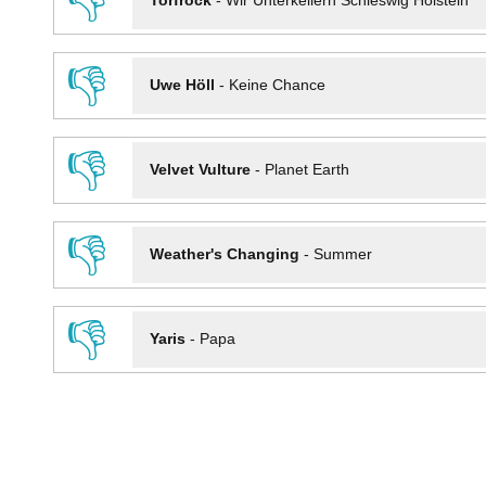
👎
Torfrock
-
Wir Unterkellern Schleswig Holstein
👎
Uwe Höll
-
Keine Chance
👎
Velvet Vulture
-
Planet Earth
👎
Weather's Changing
-
Summer
👎
Yaris
-
Papa