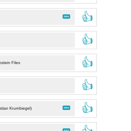
👍
neu
👍
👍
stein Files
👍
👍
neu
stian Krumbiegel)
neu