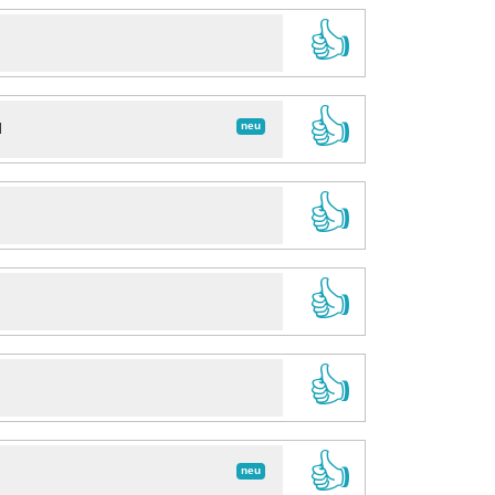
👍
👍
neu
d
👍
👍
👍
👍
neu