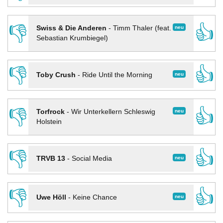
👎
👍
neu
Swiss & Die Anderen
-
Timm Thaler (feat.
Sebastian Krumbiegel)
👎
👍
neu
Toby Crush
-
Ride Until the Morning
👎
👍
neu
Torfrock
-
Wir Unterkellern Schleswig
Holstein
👎
👍
neu
TRVB 13
-
Social Media
👎
👍
neu
Uwe Höll
-
Keine Chance