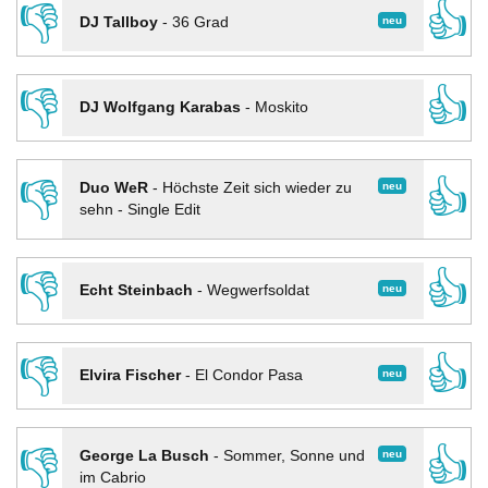
👎
👍
neu
DJ Tallboy
-
36 Grad
👎
👍
DJ Wolfgang Karabas
-
Moskito
👎
👍
neu
Duo WeR
-
Höchste Zeit sich wieder zu
sehn - Single Edit
👎
👍
neu
Echt Steinbach
-
Wegwerfsoldat
👎
👍
neu
Elvira Fischer
-
El Condor Pasa
👎
👍
neu
George La Busch
-
Sommer, Sonne und
im Cabrio