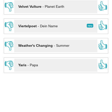
👎
👍
Velvet Vulture
-
Planet Earth
👎
👍
neu
Viertelpoet
-
Dein Name
👎
👍
Weather's Changing
-
Summer
👎
👍
Yaris
-
Papa