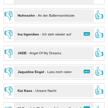
👎
👍
Huhnsohn
-
An der Ballermannküste
👎
👍
neu
Ina Irgendwo
-
Ich steh wieder auf
👎
👍
JADE
-
Angel Of My Dreams
👎
👍
neu
Jaqueline Engel
-
Lass mich raten
👎
👍
Kai Kaos
-
Unsere Nacht