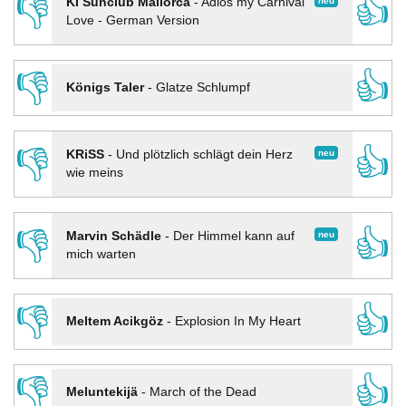
👎
👍
neu
KI Sunclub Mallorca
-
Adios my Carnival
Love - German Version
👎
👍
Königs Taler
-
Glatze Schlumpf
👎
👍
neu
KRiSS
-
Und plötzlich schlägt dein Herz
wie meins
👎
👍
neu
Marvin Schädle
-
Der Himmel kann auf
mich warten
👎
👍
Meltem Acikgöz
-
Explosion In My Heart
👎
👍
Meluntekijä
-
March of the Dead