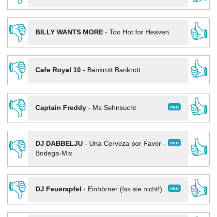
👎
👍
BILLY WANTS MORE
-
Too Hot for Heaven
👎
👍
Cafe Royal 10
-
Bankrott Bankrott
👎
👍
neu
Captain Freddy
-
Ms Sehnsucht
👎
👍
neu
DJ DABBELJU
-
Una Cerveza por Favor -
Bodega-Mix
👎
👍
neu
DJ Feuerapfel
-
Einhörner (Iss sie nicht!)