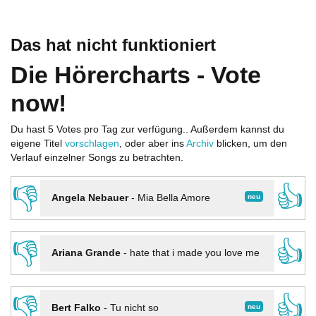
Das hat nicht funktioniert
Die Hörercharts - Vote
now!
Du hast 5 Votes pro Tag zur verfügung.. Außerdem kannst du
eigene Titel
vorschlagen
, oder aber ins
Archiv
blicken, um den
Verlauf einzelner Songs zu betrachten.
👎
👍
neu
Angela Nebauer
-
Mia Bella Amore
👎
👍
Ariana Grande
-
hate that i made you love me
👎
👍
neu
Bert Falko
-
Tu nicht so