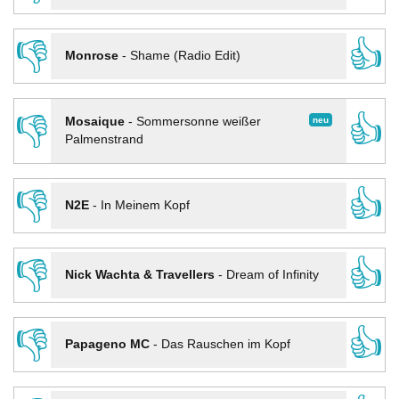
👎
👍
Monrose
-
Shame (Radio Edit)
👎
👍
neu
Mosaique
-
Sommersonne weißer
Palmenstrand
👎
👍
N2E
-
In Meinem Kopf
👎
👍
Nick Wachta & Travellers
-
Dream of Infinity
👎
👍
Papageno MC
-
Das Rauschen im Kopf