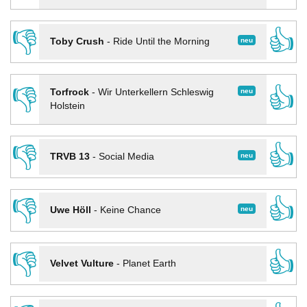
👎
👍
neu
Toby Crush
-
Ride Until the Morning
👎
👍
neu
Torfrock
-
Wir Unterkellern Schleswig
Holstein
👎
👍
neu
TRVB 13
-
Social Media
👎
👍
neu
Uwe Höll
-
Keine Chance
👎
👍
Velvet Vulture
-
Planet Earth