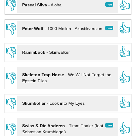
👎
👍
neu
Pascal Silva
-
Aloha
👎
👍
neu
Peter Wolf
-
1000 Meilen - Akustikversion
👎
👍
Rammbock
-
Skinwalker
👎
👍
Skeleton Trap Horse
-
We Will Not Forget the
Epstein Files
👎
👍
Skumbollar
-
Look into My Eyes
👎
👍
neu
Swiss & Die Anderen
-
Timm Thaler (feat.
Sebastian Krumbiegel)