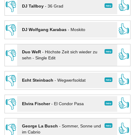
👎
👍
neu
DJ Tallboy
-
36 Grad
👎
👍
DJ Wolfgang Karabas
-
Moskito
👎
👍
neu
Duo WeR
-
Höchste Zeit sich wieder zu
sehn - Single Edit
👎
👍
neu
Echt Steinbach
-
Wegwerfsoldat
👎
👍
neu
Elvira Fischer
-
El Condor Pasa
👎
👍
neu
George La Busch
-
Sommer, Sonne und
im Cabrio