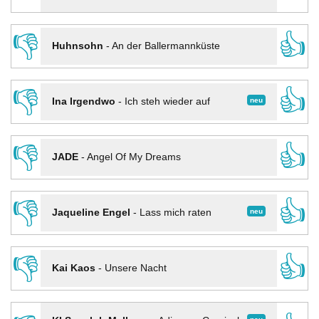
👎
👍
Huhnsohn
-
An der Ballermannküste
👎
👍
neu
Ina Irgendwo
-
Ich steh wieder auf
👎
👍
JADE
-
Angel Of My Dreams
👎
👍
neu
Jaqueline Engel
-
Lass mich raten
👎
👍
Kai Kaos
-
Unsere Nacht