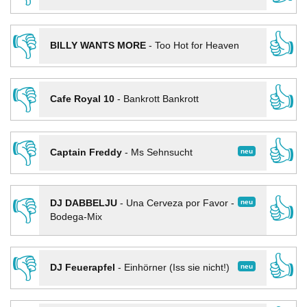
👎
👍
BILLY WANTS MORE
-
Too Hot for Heaven
👎
👍
Cafe Royal 10
-
Bankrott Bankrott
👎
👍
neu
Captain Freddy
-
Ms Sehnsucht
👎
👍
neu
DJ DABBELJU
-
Una Cerveza por Favor -
Bodega-Mix
👎
👍
neu
DJ Feuerapfel
-
Einhörner (Iss sie nicht!)