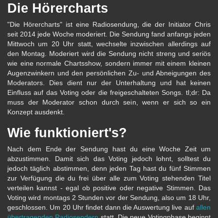
Die Hörercharts
"Die Hörercharts" ist eine Radiosendung, die der Initiator Chris
seit 2014 jede Woche moderiert. Die Sendung fand anfangs jeden
Mittwoch um 20 Uhr statt, wechselte inzwischen allerdings auf
den Montag. Moderiert wird die Sendung nicht streng und seriös
wie eine normale Chartsshow, sondern immer mit einem kleinen
Augenzwinkern und den persönlichen Zu- und Abneigungen des
Moderators. Dies dient nur der Unterhaltung und hat keinen
Einfluss auf das Voting oder die freigeschalteten Songs. tl;dr: Da
muss der Moderator schon durch sein, wenn er sich so ein
Konzept ausdenkt.
Wie funktioniert's?
Nach dem Ende der Sendung hast du eine Woche Zeit um
abzustimmen. Damit sich das Voting jedoch lohnt, solltest du
jedoch täglich abstimmen, denn jeden Tag hast du fünf Stimmen
zur Verfügung die du frei über alle zum Voting stehenden Titel
verteilen kannst - egal ob positive oder negative Stimmen. Das
Voting wird montags 2 Stunden vor der Sendung, also um 18 Uhr,
geschlossen. Um 20 Uhr findet dann die Auswertung live auf
allen
übertragenden Radiosendern
statt. Die neue Votingphase beginnt