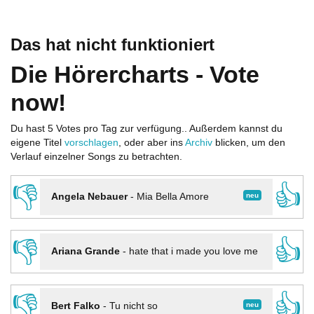
Das hat nicht funktioniert
Die Hörercharts - Vote
now!
Du hast 5 Votes pro Tag zur verfügung.. Außerdem kannst du
eigene Titel
vorschlagen
, oder aber ins
Archiv
blicken, um den
Verlauf einzelner Songs zu betrachten.
👎
👍
neu
Angela Nebauer
-
Mia Bella Amore
👎
👍
Ariana Grande
-
hate that i made you love me
👎
👍
neu
Bert Falko
-
Tu nicht so