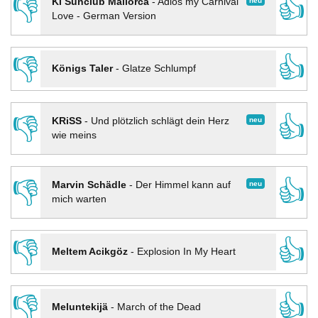
👎
👍
neu
KI Sunclub Mallorca
-
Adios my Carnival
Love - German Version
👎
👍
Königs Taler
-
Glatze Schlumpf
👎
👍
neu
KRiSS
-
Und plötzlich schlägt dein Herz
wie meins
👎
👍
neu
Marvin Schädle
-
Der Himmel kann auf
mich warten
👎
👍
Meltem Acikgöz
-
Explosion In My Heart
👎
👍
Meluntekijä
-
March of the Dead