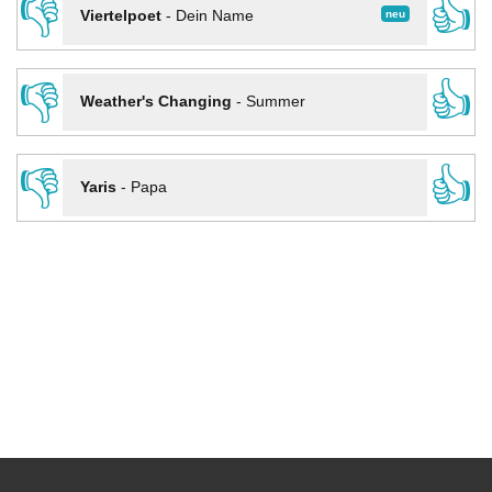
👎
👍
neu
Viertelpoet
-
Dein Name
👎
👍
Weather's Changing
-
Summer
👎
👍
Yaris
-
Papa