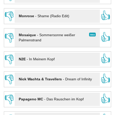
👎
👍
Monrose
-
Shame (Radio Edit)
👎
👍
neu
Mosaique
-
Sommersonne weißer
Palmenstrand
👎
👍
N2E
-
In Meinem Kopf
👎
👍
Nick Wachta & Travellers
-
Dream of Infinity
👎
👍
Papageno MC
-
Das Rauschen im Kopf