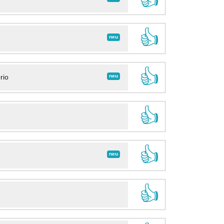
👍
neu
👍
neu
rio
👍
👍
neu
👍