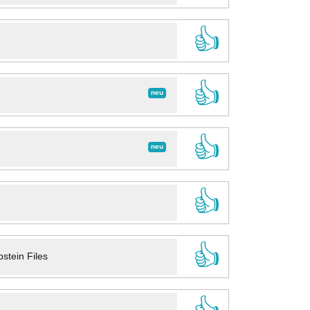
👍
👍
neu
👍
neu
👍
👍
stein Files