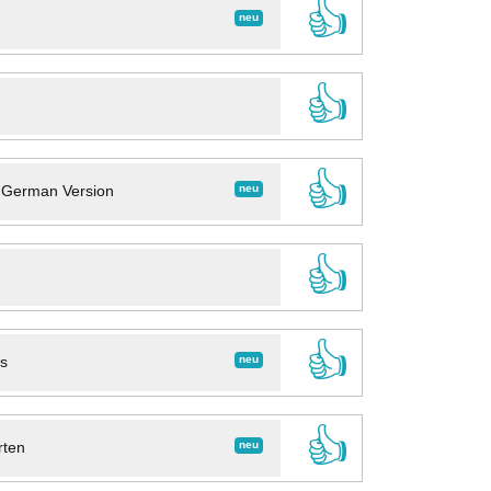
👍
neu
👍
👍
neu
- German Version
👍
👍
neu
ns
👍
neu
rten