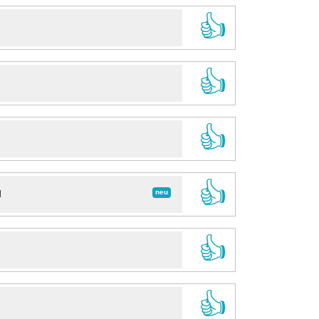
👍
👍
👍
👍
neu
d
👍
👍