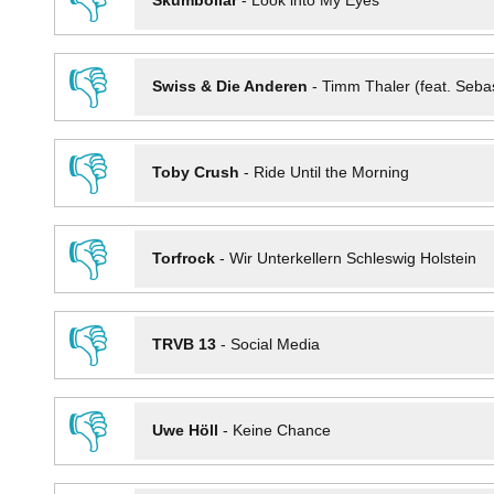
👎
Skumbollar
-
Look into My Eyes
👎
Swiss & Die Anderen
-
Timm Thaler (feat. Seba
👎
Toby Crush
-
Ride Until the Morning
👎
Torfrock
-
Wir Unterkellern Schleswig Holstein
👎
TRVB 13
-
Social Media
👎
Uwe Höll
-
Keine Chance