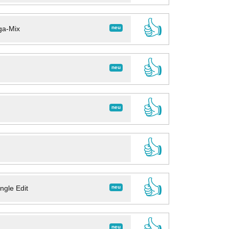
👍
neu
ga-Mix
👍
neu
👍
neu
👍
👍
neu
ngle Edit
👍
neu