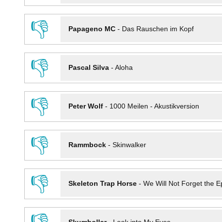
👎
Papageno MC
-
Das Rauschen im Kopf
👎
Pascal Silva
-
Aloha
👎
Peter Wolf
-
1000 Meilen - Akustikversion
👎
Rammbock
-
Skinwalker
👎
Skeleton Trap Horse
-
We Will Not Forget the Ep