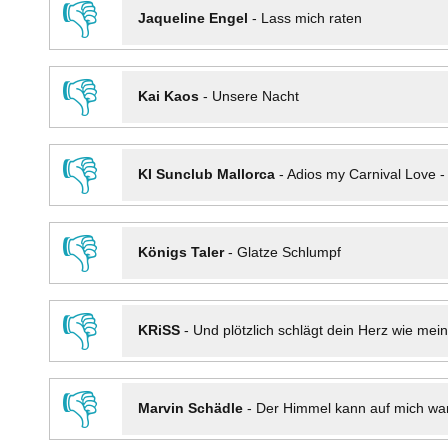
👎
Jaqueline Engel
-
Lass mich raten
👎
Kai Kaos
-
Unsere Nacht
👎
KI Sunclub Mallorca
-
Adios my Carnival Love 
👎
Königs Taler
-
Glatze Schlumpf
👎
KRiSS
-
Und plötzlich schlägt dein Herz wie mei
👎
Marvin Schädle
-
Der Himmel kann auf mich wa