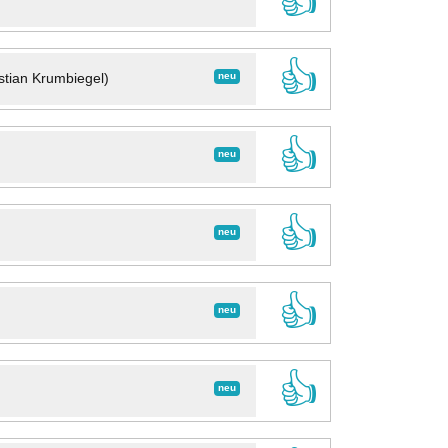
👍
👍
neu
stian Krumbiegel)
👍
neu
👍
neu
👍
neu
👍
neu