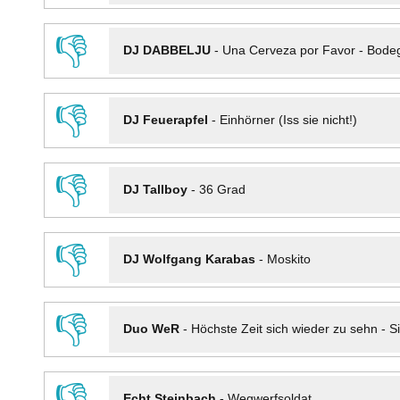
👎
DJ DABBELJU
-
Una Cerveza por Favor - Bode
👎
DJ Feuerapfel
-
Einhörner (Iss sie nicht!)
👎
DJ Tallboy
-
36 Grad
👎
DJ Wolfgang Karabas
-
Moskito
👎
Duo WeR
-
Höchste Zeit sich wieder zu sehn - Si
👎
Echt Steinbach
-
Wegwerfsoldat