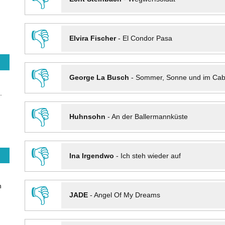
👎
Elvira Fischer
-
El Condor Pasa
👎
George La Busch
-
Sommer, Sonne und im Cab
.
👎
Huhnsohn
-
An der Ballermannküste
👎
Ina Irgendwo
-
Ich steh wieder auf
n
👎
JADE
-
Angel Of My Dreams