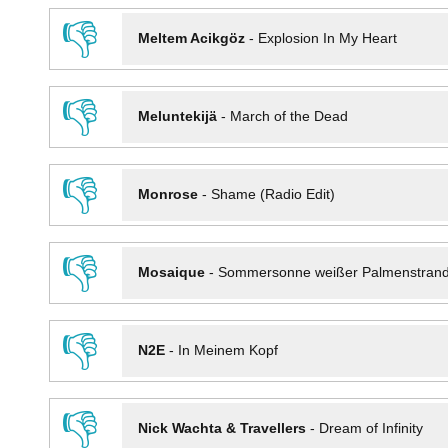
👎
Meltem Acikgöz
-
Explosion In My Heart
👎
Meluntekijä
-
March of the Dead
👎
Monrose
-
Shame (Radio Edit)
👎
Mosaique
-
Sommersonne weißer Palmenstran
👎
N2E
-
In Meinem Kopf
👎
Nick Wachta & Travellers
-
Dream of Infinity