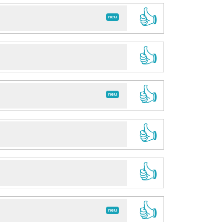
👍
neu
👍
👍
neu
👍
👍
👍
neu