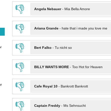
👎
Angela Nebauer
-
Mia Bella Amore
👎
Ariana Grande
-
hate that i made you love me
👎
v
Bert Falko
-
Tu nicht so
👎
BILLY WANTS MORE
-
Too Hot for Heaven
👎
hr
Cafe Royal 10
-
Bankrott Bankrott
👎
Captain Freddy
-
Ms Sehnsucht