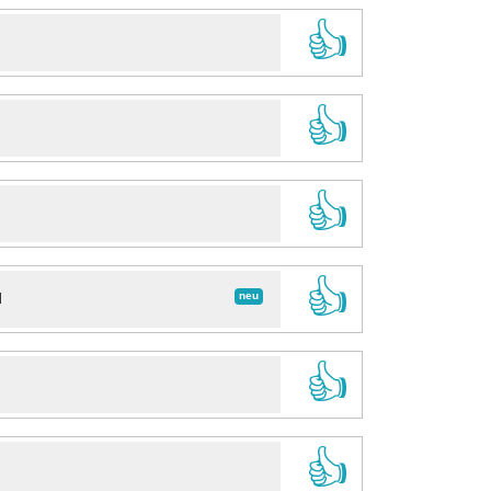
👍
👍
👍
👍
neu
d
👍
👍