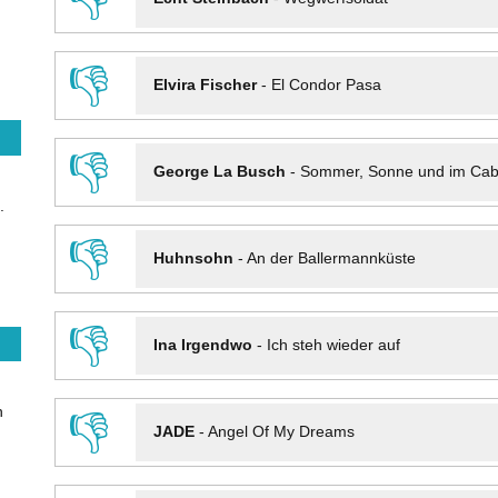
👎
Elvira Fischer
-
El Condor Pasa
👎
George La Busch
-
Sommer, Sonne und im Cab
.
👎
Huhnsohn
-
An der Ballermannküste
👎
Ina Irgendwo
-
Ich steh wieder auf
n
👎
JADE
-
Angel Of My Dreams