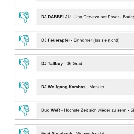
👎
DJ DABBELJU
-
Una Cerveza por Favor - Bode
👎
DJ Feuerapfel
-
Einhörner (Iss sie nicht!)
👎
DJ Tallboy
-
36 Grad
👎
DJ Wolfgang Karabas
-
Moskito
👎
Duo WeR
-
Höchste Zeit sich wieder zu sehn - Si
👎
Echt Steinbach
-
Wegwerfsoldat