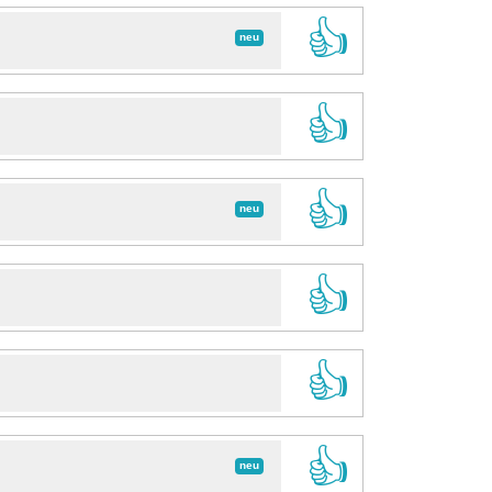
👍
neu
👍
👍
neu
👍
👍
👍
neu