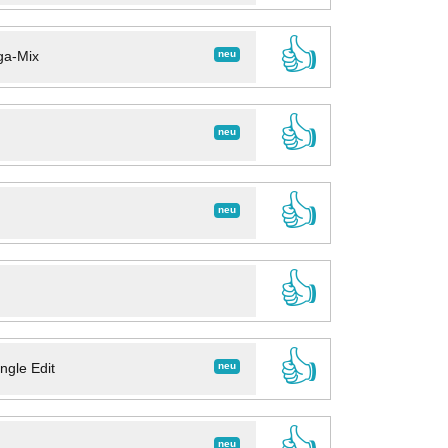
👍
neu
ga-Mix
👍
neu
👍
neu
👍
👍
neu
ngle Edit
👍
neu