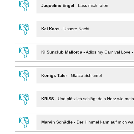
👎
Jaqueline Engel
-
Lass mich raten
👎
Kai Kaos
-
Unsere Nacht
👎
KI Sunclub Mallorca
-
Adios my Carnival Love 
👎
Königs Taler
-
Glatze Schlumpf
👎
KRiSS
-
Und plötzlich schlägt dein Herz wie mei
👎
Marvin Schädle
-
Der Himmel kann auf mich wa