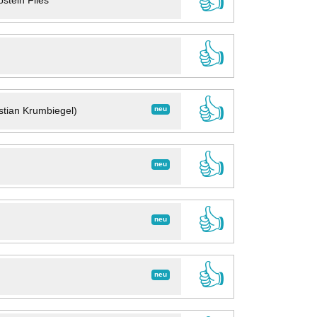
👍
stein Files
👍
👍
neu
stian Krumbiegel)
👍
neu
👍
neu
👍
neu