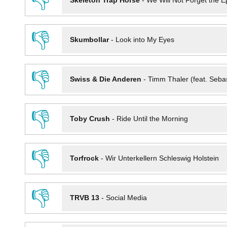
👎
Skeleton Trap Horse
-
We Will Not Forget the Ep
👎
Skumbollar
-
Look into My Eyes
👎
Swiss & Die Anderen
-
Timm Thaler (feat. Seba
👎
Toby Crush
-
Ride Until the Morning
👎
Torfrock
-
Wir Unterkellern Schleswig Holstein
👎
TRVB 13
-
Social Media