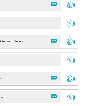
👍
neu
👍
👍
neu
- German Version
👍
👍
neu
ns
👍
neu
rten