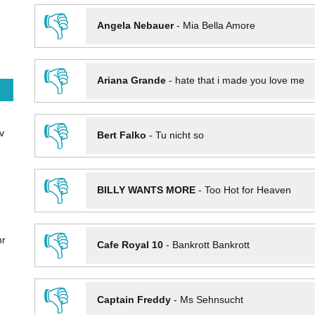
👎
Angela Nebauer
-
Mia Bella Amore
👎
Ariana Grande
-
hate that i made you love me
👎
v
Bert Falko
-
Tu nicht so
👎
BILLY WANTS MORE
-
Too Hot for Heaven
👎
hr
Cafe Royal 10
-
Bankrott Bankrott
👎
Captain Freddy
-
Ms Sehnsucht