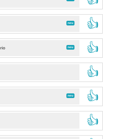
👍
neu
👍
neu
rio
👍
👍
neu
👍