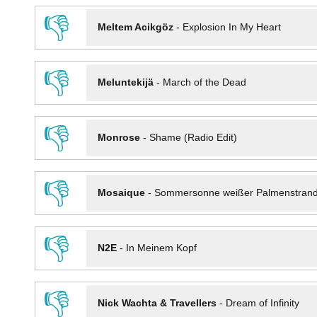
👎
Meltem Acikgöz
-
Explosion In My Heart
👎
Meluntekijä
-
March of the Dead
👎
Monrose
-
Shame (Radio Edit)
👎
Mosaique
-
Sommersonne weißer Palmenstran
👎
N2E
-
In Meinem Kopf
👎
Nick Wachta & Travellers
-
Dream of Infinity