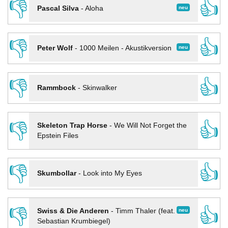
👎
👍
neu
Pascal Silva
-
Aloha
👎
👍
neu
Peter Wolf
-
1000 Meilen - Akustikversion
👎
👍
Rammbock
-
Skinwalker
👎
👍
Skeleton Trap Horse
-
We Will Not Forget the
Epstein Files
👎
👍
Skumbollar
-
Look into My Eyes
👎
👍
neu
Swiss & Die Anderen
-
Timm Thaler (feat.
Sebastian Krumbiegel)