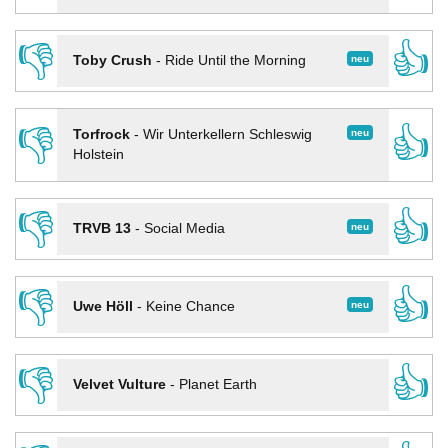
👎
👍
neu
Toby Crush
-
Ride Until the Morning
👎
👍
neu
Torfrock
-
Wir Unterkellern Schleswig
Holstein
👎
👍
neu
TRVB 13
-
Social Media
👎
👍
neu
Uwe Höll
-
Keine Chance
👎
👍
Velvet Vulture
-
Planet Earth