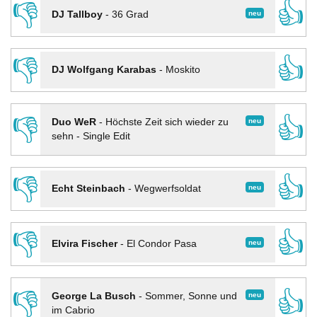
👎
👍
neu
DJ Tallboy
-
36 Grad
👎
👍
DJ Wolfgang Karabas
-
Moskito
👎
👍
neu
Duo WeR
-
Höchste Zeit sich wieder zu
sehn - Single Edit
👎
👍
neu
Echt Steinbach
-
Wegwerfsoldat
👎
👍
neu
Elvira Fischer
-
El Condor Pasa
👎
👍
neu
George La Busch
-
Sommer, Sonne und
im Cabrio