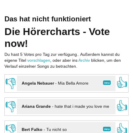
Das hat nicht funktioniert
Die Hörercharts - Vote
now!
Du hast 5 Votes pro Tag zur verfügung.. Außerdem kannst du
eigene Titel
vorschlagen
, oder aber ins
Archiv
blicken, um den
Verlauf einzelner Songs zu betrachten.
👎
👍
neu
Angela Nebauer
-
Mia Bella Amore
👎
👍
Ariana Grande
-
hate that i made you love me
👎
👍
neu
Bert Falko
-
Tu nicht so