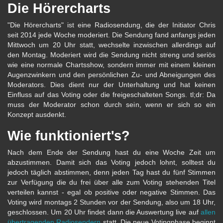
Die Hörercharts
"Die Hörercharts" ist eine Radiosendung, die der Initiator Chris
seit 2014 jede Woche moderiert. Die Sendung fand anfangs jeden
Mittwoch um 20 Uhr statt, wechselte inzwischen allerdings auf
den Montag. Moderiert wird die Sendung nicht streng und seriös
wie eine normale Chartsshow, sondern immer mit einem kleinen
Augenzwinkern und den persönlichen Zu- und Abneigungen des
Moderators. Dies dient nur der Unterhaltung und hat keinen
Einfluss auf das Voting oder die freigeschalteten Songs. tl;dr: Da
muss der Moderator schon durch sein, wenn er sich so ein
Konzept ausdenkt.
Wie funktioniert's?
Nach dem Ende der Sendung hast du eine Woche Zeit um
abzustimmen. Damit sich das Voting jedoch lohnt, solltest du
jedoch täglich abstimmen, denn jeden Tag hast du fünf Stimmen
zur Verfügung die du frei über alle zum Voting stehenden Titel
verteilen kannst - egal ob positive oder negative Stimmen. Das
Voting wird montags 2 Stunden vor der Sendung, also um 18 Uhr,
geschlossen. Um 20 Uhr findet dann die Auswertung live auf
allen
übertragenden Radiosendern
statt. Die neue Votingphase beginnt