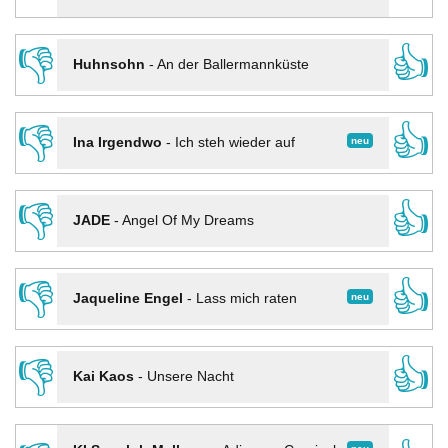
👎
👍
Huhnsohn
-
An der Ballermannküste
👎
👍
neu
Ina Irgendwo
-
Ich steh wieder auf
👎
👍
JADE
-
Angel Of My Dreams
👎
👍
neu
Jaqueline Engel
-
Lass mich raten
👎
👍
Kai Kaos
-
Unsere Nacht