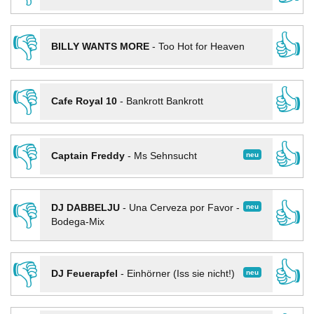
👎
👍
BILLY WANTS MORE
-
Too Hot for Heaven
👎
👍
Cafe Royal 10
-
Bankrott Bankrott
👎
👍
neu
Captain Freddy
-
Ms Sehnsucht
👎
👍
neu
DJ DABBELJU
-
Una Cerveza por Favor -
Bodega-Mix
👎
👍
neu
DJ Feuerapfel
-
Einhörner (Iss sie nicht!)