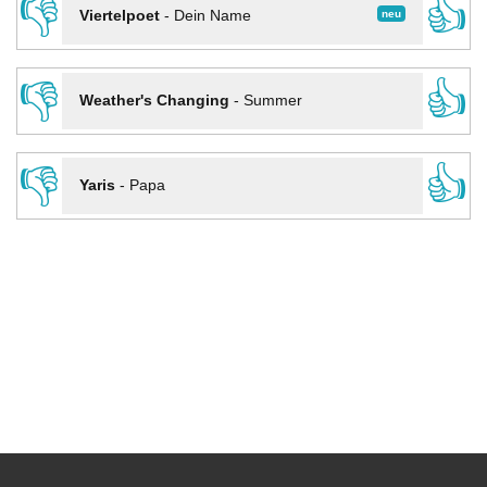
👎
👍
neu
Viertelpoet
-
Dein Name
👎
👍
Weather's Changing
-
Summer
👎
👍
Yaris
-
Papa