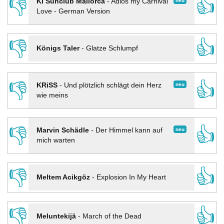
👎
👍
neu
KI Sunclub Mallorca
-
Adios my Carnival
Love - German Version
👎
👍
Königs Taler
-
Glatze Schlumpf
👎
👍
neu
KRiSS
-
Und plötzlich schlägt dein Herz
wie meins
👎
👍
neu
Marvin Schädle
-
Der Himmel kann auf
mich warten
👎
👍
Meltem Acikgöz
-
Explosion In My Heart
👎
👍
Meluntekijä
-
March of the Dead