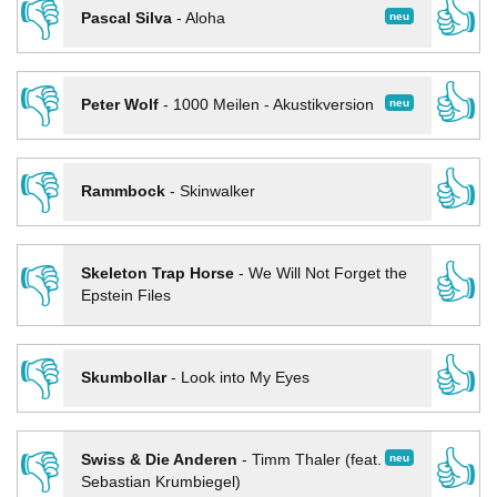
👎
👍
neu
Pascal Silva
-
Aloha
👎
👍
neu
Peter Wolf
-
1000 Meilen - Akustikversion
👎
👍
Rammbock
-
Skinwalker
👎
👍
Skeleton Trap Horse
-
We Will Not Forget the
Epstein Files
👎
👍
Skumbollar
-
Look into My Eyes
👎
👍
neu
Swiss & Die Anderen
-
Timm Thaler (feat.
Sebastian Krumbiegel)