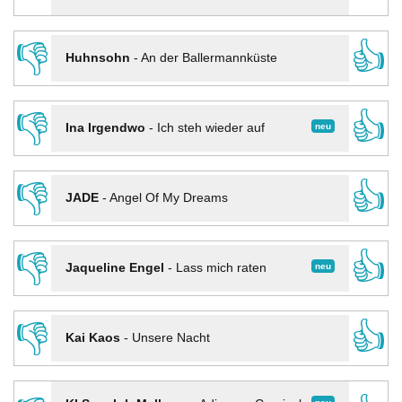
👎
👍
Huhnsohn
-
An der Ballermannküste
👎
👍
neu
Ina Irgendwo
-
Ich steh wieder auf
👎
👍
JADE
-
Angel Of My Dreams
👎
👍
neu
Jaqueline Engel
-
Lass mich raten
👎
👍
Kai Kaos
-
Unsere Nacht