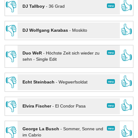
👎
👍
neu
DJ Tallboy
-
36 Grad
👎
👍
DJ Wolfgang Karabas
-
Moskito
👎
👍
neu
Duo WeR
-
Höchste Zeit sich wieder zu
sehn - Single Edit
👎
👍
neu
Echt Steinbach
-
Wegwerfsoldat
👎
👍
neu
Elvira Fischer
-
El Condor Pasa
👎
👍
neu
George La Busch
-
Sommer, Sonne und
im Cabrio