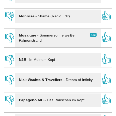
👎
👍
Monrose
-
Shame (Radio Edit)
👎
👍
neu
Mosaique
-
Sommersonne weißer
Palmenstrand
👎
👍
N2E
-
In Meinem Kopf
👎
👍
Nick Wachta & Travellers
-
Dream of Infinity
👎
👍
Papageno MC
-
Das Rauschen im Kopf