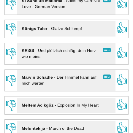
👎
👍
neu
KI Sunclub Mallorca
-
Adios my Carnival
Love - German Version
👎
👍
Königs Taler
-
Glatze Schlumpf
👎
👍
neu
KRiSS
-
Und plötzlich schlägt dein Herz
wie meins
👎
👍
neu
Marvin Schädle
-
Der Himmel kann auf
mich warten
👎
👍
Meltem Acikgöz
-
Explosion In My Heart
👎
👍
Meluntekijä
-
March of the Dead