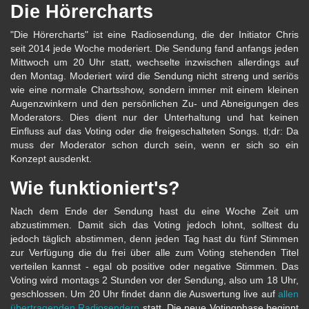
Die Hörercharts
"Die Hörercharts" ist eine Radiosendung, die der Initiator Chris
seit 2014 jede Woche moderiert. Die Sendung fand anfangs jeden
Mittwoch um 20 Uhr statt, wechselte inzwischen allerdings auf
den Montag. Moderiert wird die Sendung nicht streng und seriös
wie eine normale Chartsshow, sondern immer mit einem kleinen
Augenzwinkern und den persönlichen Zu- und Abneigungen des
Moderators. Dies dient nur der Unterhaltung und hat keinen
Einfluss auf das Voting oder die freigeschalteten Songs. tl;dr: Da
muss der Moderator schon durch sein, wenn er sich so ein
Konzept ausdenkt.
Wie funktioniert's?
Nach dem Ende der Sendung hast du eine Woche Zeit um
abzustimmen. Damit sich das Voting jedoch lohnt, solltest du
jedoch täglich abstimmen, denn jeden Tag hast du fünf Stimmen
zur Verfügung die du frei über alle zum Voting stehenden Titel
verteilen kannst - egal ob positive oder negative Stimmen. Das
Voting wird montags 2 Stunden vor der Sendung, also um 18 Uhr,
geschlossen. Um 20 Uhr findet dann die Auswertung live auf
allen
übertragenden Radiosendern
statt. Die neue Votingphase beginnt