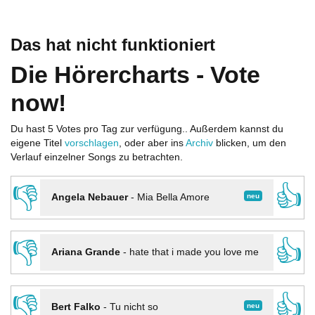
Das hat nicht funktioniert
Die Hörercharts - Vote
now!
Du hast 5 Votes pro Tag zur verfügung.. Außerdem kannst du
eigene Titel
vorschlagen
, oder aber ins
Archiv
blicken, um den
Verlauf einzelner Songs zu betrachten.
👎
👍
neu
Angela Nebauer
-
Mia Bella Amore
👎
👍
Ariana Grande
-
hate that i made you love me
👎
👍
neu
Bert Falko
-
Tu nicht so