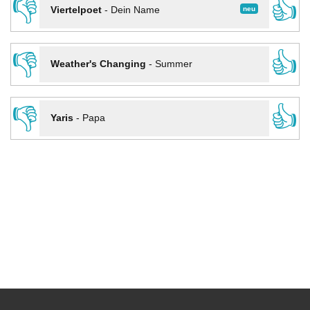
👎
👍
neu
Viertelpoet
-
Dein Name
👎
👍
Weather's Changing
-
Summer
👎
👍
Yaris
-
Papa