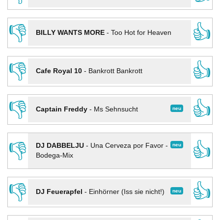
👎
👍
BILLY WANTS MORE
-
Too Hot for Heaven
👎
👍
Cafe Royal 10
-
Bankrott Bankrott
👎
👍
neu
Captain Freddy
-
Ms Sehnsucht
👎
👍
neu
DJ DABBELJU
-
Una Cerveza por Favor -
Bodega-Mix
👎
👍
neu
DJ Feuerapfel
-
Einhörner (Iss sie nicht!)