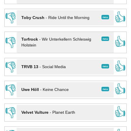
👎
👍
neu
Toby Crush
-
Ride Until the Morning
👎
👍
neu
Torfrock
-
Wir Unterkellern Schleswig
Holstein
👎
👍
neu
TRVB 13
-
Social Media
👎
👍
neu
Uwe Höll
-
Keine Chance
👎
👍
Velvet Vulture
-
Planet Earth