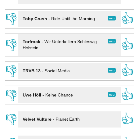
👎
👍
neu
Toby Crush
-
Ride Until the Morning
👎
👍
neu
Torfrock
-
Wir Unterkellern Schleswig
Holstein
👎
👍
neu
TRVB 13
-
Social Media
👎
👍
neu
Uwe Höll
-
Keine Chance
👎
👍
Velvet Vulture
-
Planet Earth