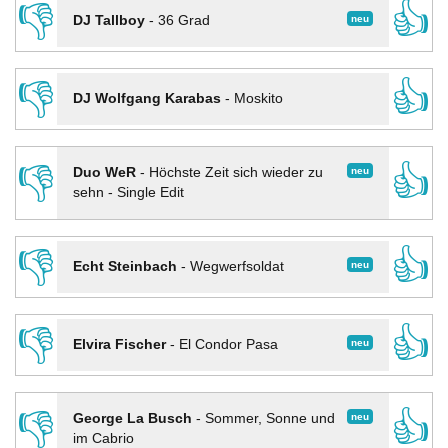
👎
👍
neu
DJ Tallboy
-
36 Grad
👎
👍
DJ Wolfgang Karabas
-
Moskito
👎
👍
neu
Duo WeR
-
Höchste Zeit sich wieder zu
sehn - Single Edit
👎
👍
neu
Echt Steinbach
-
Wegwerfsoldat
👎
👍
neu
Elvira Fischer
-
El Condor Pasa
👎
👍
neu
George La Busch
-
Sommer, Sonne und
im Cabrio