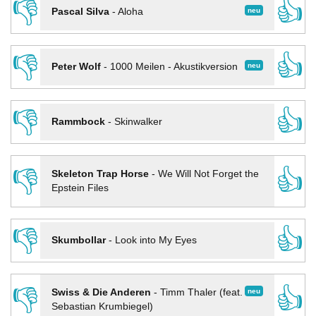
👎
👍
neu
Pascal Silva
-
Aloha
👎
👍
neu
Peter Wolf
-
1000 Meilen - Akustikversion
👎
👍
Rammbock
-
Skinwalker
👎
👍
Skeleton Trap Horse
-
We Will Not Forget the
Epstein Files
👎
👍
Skumbollar
-
Look into My Eyes
👎
👍
neu
Swiss & Die Anderen
-
Timm Thaler (feat.
Sebastian Krumbiegel)