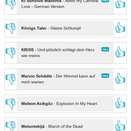
👎
👍
neu
KI Sunclub Mallorca
-
Adios my Carnival
Love - German Version
👎
👍
Königs Taler
-
Glatze Schlumpf
👎
👍
neu
KRiSS
-
Und plötzlich schlägt dein Herz
wie meins
👎
👍
neu
Marvin Schädle
-
Der Himmel kann auf
mich warten
👎
👍
Meltem Acikgöz
-
Explosion In My Heart
👎
👍
Meluntekijä
-
March of the Dead