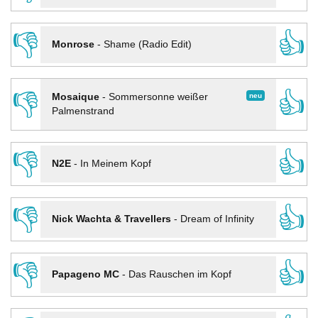
👎
👍
Monrose
-
Shame (Radio Edit)
👎
👍
neu
Mosaique
-
Sommersonne weißer
Palmenstrand
👎
👍
N2E
-
In Meinem Kopf
👎
👍
Nick Wachta & Travellers
-
Dream of Infinity
👎
👍
Papageno MC
-
Das Rauschen im Kopf