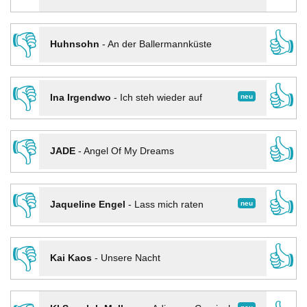
👎
👍
Huhnsohn
-
An der Ballermannküste
👎
👍
neu
Ina Irgendwo
-
Ich steh wieder auf
👎
👍
JADE
-
Angel Of My Dreams
👎
👍
neu
Jaqueline Engel
-
Lass mich raten
👎
👍
Kai Kaos
-
Unsere Nacht