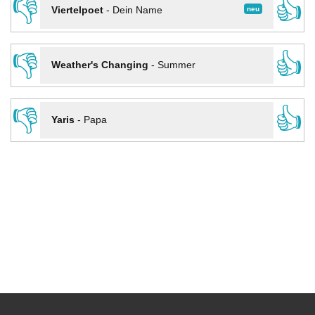
👎
👍
neu
Viertelpoet
-
Dein Name
👎
👍
Weather's Changing
-
Summer
👎
👍
Yaris
-
Papa