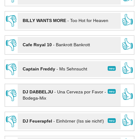
👎
👍
BILLY WANTS MORE
-
Too Hot for Heaven
👎
👍
Cafe Royal 10
-
Bankrott Bankrott
👎
👍
neu
Captain Freddy
-
Ms Sehnsucht
👎
👍
neu
DJ DABBELJU
-
Una Cerveza por Favor -
Bodega-Mix
👎
👍
neu
DJ Feuerapfel
-
Einhörner (Iss sie nicht!)