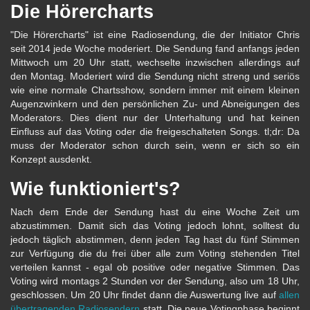
Die Hörercharts
"Die Hörercharts" ist eine Radiosendung, die der Initiator Chris
seit 2014 jede Woche moderiert. Die Sendung fand anfangs jeden
Mittwoch um 20 Uhr statt, wechselte inzwischen allerdings auf
den Montag. Moderiert wird die Sendung nicht streng und seriös
wie eine normale Chartsshow, sondern immer mit einem kleinen
Augenzwinkern und den persönlichen Zu- und Abneigungen des
Moderators. Dies dient nur der Unterhaltung und hat keinen
Einfluss auf das Voting oder die freigeschalteten Songs. tl;dr: Da
muss der Moderator schon durch sein, wenn er sich so ein
Konzept ausdenkt.
Wie funktioniert's?
Nach dem Ende der Sendung hast du eine Woche Zeit um
abzustimmen. Damit sich das Voting jedoch lohnt, solltest du
jedoch täglich abstimmen, denn jeden Tag hast du fünf Stimmen
zur Verfügung die du frei über alle zum Voting stehenden Titel
verteilen kannst - egal ob positive oder negative Stimmen. Das
Voting wird montags 2 Stunden vor der Sendung, also um 18 Uhr,
geschlossen. Um 20 Uhr findet dann die Auswertung live auf
allen
übertragenden Radiosendern
statt. Die neue Votingphase beginnt