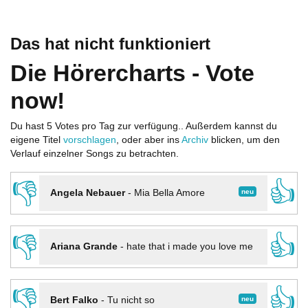
Das hat nicht funktioniert
Die Hörercharts - Vote
now!
Du hast 5 Votes pro Tag zur verfügung.. Außerdem kannst du
eigene Titel
vorschlagen
, oder aber ins
Archiv
blicken, um den
Verlauf einzelner Songs zu betrachten.
👎
👍
neu
Angela Nebauer
-
Mia Bella Amore
👎
👍
Ariana Grande
-
hate that i made you love me
👎
👍
neu
Bert Falko
-
Tu nicht so