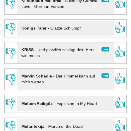
👎
👍
neu
KI Sunclub Mallorca
-
Adios my Carnival
Love - German Version
👎
👍
Königs Taler
-
Glatze Schlumpf
👎
👍
neu
KRiSS
-
Und plötzlich schlägt dein Herz
wie meins
👎
👍
neu
Marvin Schädle
-
Der Himmel kann auf
mich warten
👎
👍
Meltem Acikgöz
-
Explosion In My Heart
👎
👍
Meluntekijä
-
March of the Dead