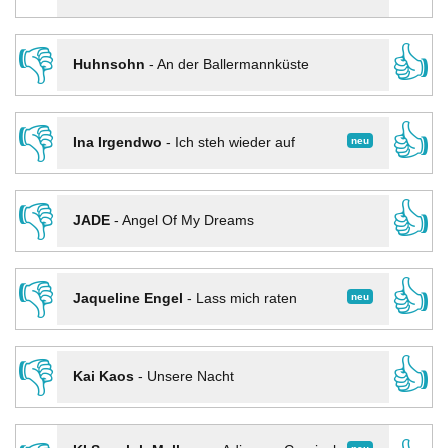
👎
👍
Huhnsohn
-
An der Ballermannküste
👎
👍
neu
Ina Irgendwo
-
Ich steh wieder auf
👎
👍
JADE
-
Angel Of My Dreams
👎
👍
neu
Jaqueline Engel
-
Lass mich raten
👎
👍
Kai Kaos
-
Unsere Nacht