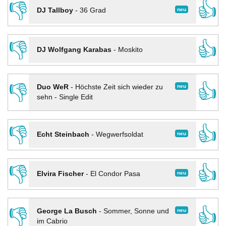
👎
👍
neu
DJ Tallboy
-
36 Grad
👎
👍
DJ Wolfgang Karabas
-
Moskito
👎
👍
neu
Duo WeR
-
Höchste Zeit sich wieder zu
sehn - Single Edit
👎
👍
neu
Echt Steinbach
-
Wegwerfsoldat
👎
👍
neu
Elvira Fischer
-
El Condor Pasa
👎
👍
neu
George La Busch
-
Sommer, Sonne und
im Cabrio