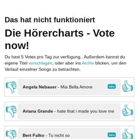
Das hat nicht funktioniert
Die Hörercharts - Vote
now!
Du hast 5 Votes pro Tag zur verfügung.. Außerdem kannst du
eigene Titel
vorschlagen
, oder aber ins
Archiv
blicken, um den
Verlauf einzelner Songs zu betrachten.
👎
👍
neu
Angela Nebauer
-
Mia Bella Amore
👎
👍
Ariana Grande
-
hate that i made you love me
👎
👍
neu
Bert Falko
-
Tu nicht so