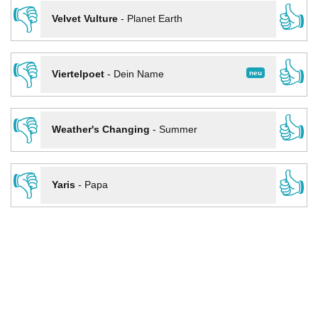
👎
👍
Velvet Vulture
-
Planet Earth
👎
👍
neu
Viertelpoet
-
Dein Name
👎
👍
Weather's Changing
-
Summer
👎
👍
Yaris
-
Papa