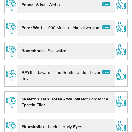
👎
👍
neu
Pascal Silva
-
Aloha
👎
👍
neu
Peter Wolf
-
1000 Meilen - Akustikversion
👎
👍
Rammbock
-
Skinwalker
👎
👍
neu
RAYE
-
Beware.. The South London Lover
Boy.
👎
👍
Skeleton Trap Horse
-
We Will Not Forget the
Epstein Files
👎
👍
Skumbollar
-
Look into My Eyes