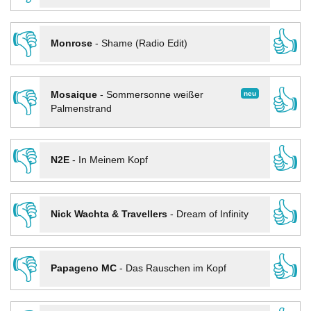
👎
👍
Monrose
-
Shame (Radio Edit)
👎
👍
neu
Mosaique
-
Sommersonne weißer
Palmenstrand
👎
👍
N2E
-
In Meinem Kopf
👎
👍
Nick Wachta & Travellers
-
Dream of Infinity
👎
👍
Papageno MC
-
Das Rauschen im Kopf