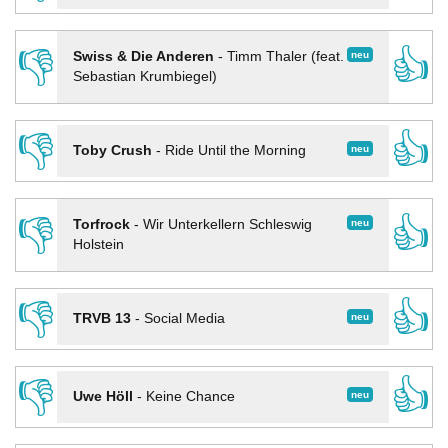
👎
👍
neu
Swiss & Die Anderen
-
Timm Thaler (feat.
Sebastian Krumbiegel)
👎
👍
neu
Toby Crush
-
Ride Until the Morning
👎
👍
neu
Torfrock
-
Wir Unterkellern Schleswig
Holstein
👎
👍
neu
TRVB 13
-
Social Media
👎
👍
neu
Uwe Höll
-
Keine Chance