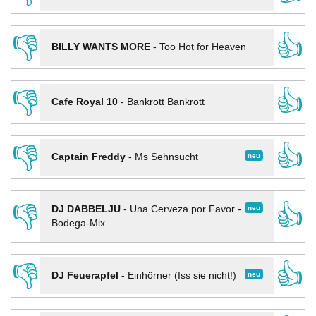
👎
👍
BILLY WANTS MORE
-
Too Hot for Heaven
👎
👍
Cafe Royal 10
-
Bankrott Bankrott
👎
👍
neu
Captain Freddy
-
Ms Sehnsucht
👎
👍
neu
DJ DABBELJU
-
Una Cerveza por Favor -
Bodega-Mix
👎
👍
neu
DJ Feuerapfel
-
Einhörner (Iss sie nicht!)