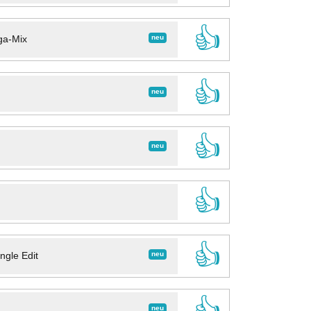
👍
neu
ga-Mix
👍
neu
👍
neu
👍
👍
neu
ngle Edit
👍
neu