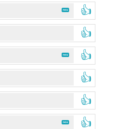
👍
neu
👍
👍
neu
👍
👍
👍
neu