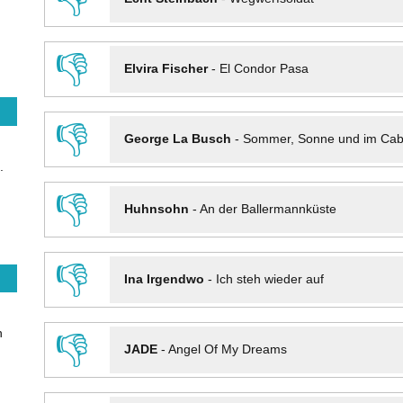
👎
Elvira Fischer
-
El Condor Pasa
👎
George La Busch
-
Sommer, Sonne und im Cab
.
👎
Huhnsohn
-
An der Ballermannküste
👎
Ina Irgendwo
-
Ich steh wieder auf
n
👎
JADE
-
Angel Of My Dreams