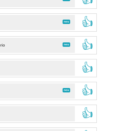
👍
neu
👍
neu
rio
👍
👍
neu
👍