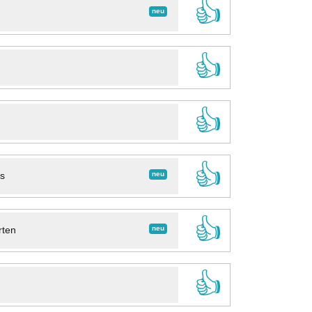
👍
neu
👍
👍
👍
neu
ns
👍
neu
rten
👍