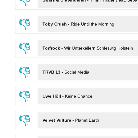
👎
Swiss & Die Anderen
-
Timm Thaler (feat. Seba
👎
Toby Crush
-
Ride Until the Morning
👎
Torfrock
-
Wir Unterkellern Schleswig Holstein
👎
TRVB 13
-
Social Media
👎
Uwe Höll
-
Keine Chance
👎
Velvet Vulture
-
Planet Earth