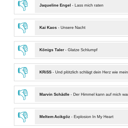
👎
Jaqueline Engel
-
Lass mich raten
👎
Kai Kaos
-
Unsere Nacht
👎
Königs Taler
-
Glatze Schlumpf
👎
KRiSS
-
Und plötzlich schlägt dein Herz wie mei
👎
Marvin Schädle
-
Der Himmel kann auf mich wa
👎
Meltem Acikgöz
-
Explosion In My Heart