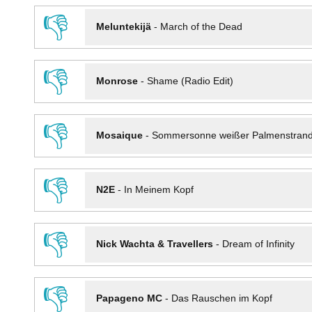
👎
Meluntekijä
-
March of the Dead
👎
Monrose
-
Shame (Radio Edit)
👎
Mosaique
-
Sommersonne weißer Palmenstran
👎
N2E
-
In Meinem Kopf
👎
Nick Wachta & Travellers
-
Dream of Infinity
👎
Papageno MC
-
Das Rauschen im Kopf