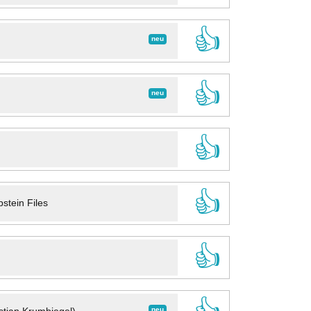
👍
neu
👍
neu
👍
👍
stein Files
👍
neu