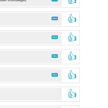
👍
stian Krumbiegel)
👍
neu
👍
neu
👍
neu
👍
neu
👍