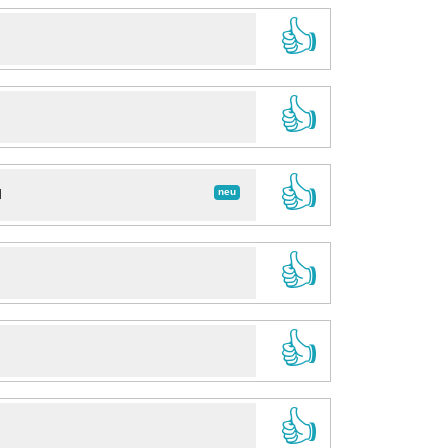
👍
👍
👍
neu
d
👍
👍
👍