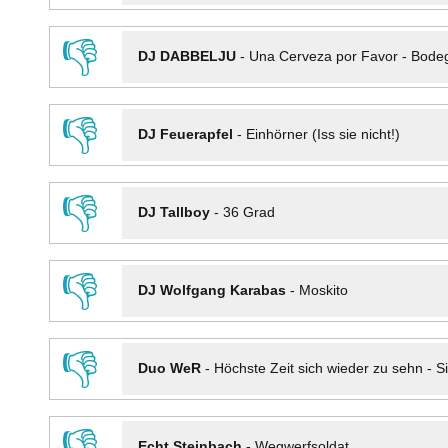
👎
DJ DABBELJU
-
Una Cerveza por Favor - Bode
👎
DJ Feuerapfel
-
Einhörner (Iss sie nicht!)
👎
DJ Tallboy
-
36 Grad
👎
DJ Wolfgang Karabas
-
Moskito
👎
Duo WeR
-
Höchste Zeit sich wieder zu sehn - Si
👎
Echt Steinbach
-
Wegwerfsoldat