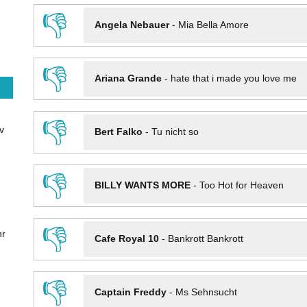
👎
Angela Nebauer
-
Mia Bella Amore
👎
Ariana Grande
-
hate that i made you love me
👎
v
Bert Falko
-
Tu nicht so
👎
BILLY WANTS MORE
-
Too Hot for Heaven
👎
hr
Cafe Royal 10
-
Bankrott Bankrott
👎
Captain Freddy
-
Ms Sehnsucht