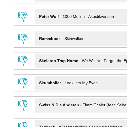
👎
Peter Wolf
-
1000 Meilen - Akustikversion
👎
Rammbock
-
Skinwalker
👎
Skeleton Trap Horse
-
We Will Not Forget the Ep
👎
Skumbollar
-
Look into My Eyes
👎
Swiss & Die Anderen
-
Timm Thaler (feat. Seba