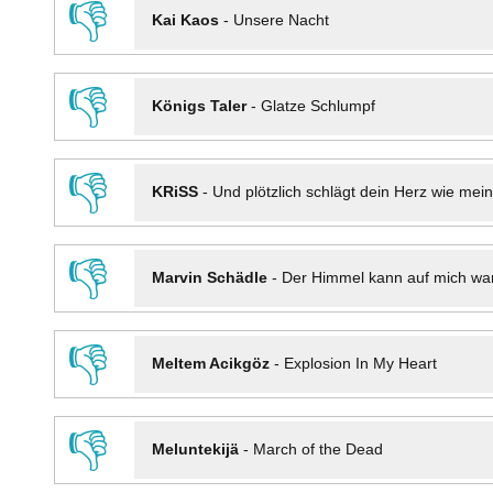
👎
Kai Kaos
-
Unsere Nacht
👎
Königs Taler
-
Glatze Schlumpf
👎
KRiSS
-
Und plötzlich schlägt dein Herz wie mei
👎
Marvin Schädle
-
Der Himmel kann auf mich wa
👎
Meltem Acikgöz
-
Explosion In My Heart
👎
Meluntekijä
-
March of the Dead