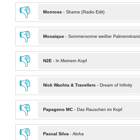
👎
Monrose
-
Shame (Radio Edit)
👎
Mosaique
-
Sommersonne weißer Palmenstran
👎
N2E
-
In Meinem Kopf
👎
Nick Wachta & Travellers
-
Dream of Infinity
👎
Papageno MC
-
Das Rauschen im Kopf
👎
Pascal Silva
-
Aloha