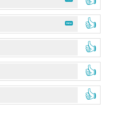
👍
👍
neu
👍
👍
👍