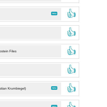
👍
neu
👍
👍
stein Files
👍
👍
neu
stian Krumbiegel)
neu