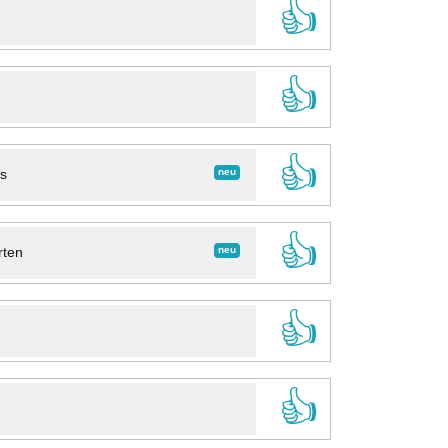
👍
👍
👍
neu
ns
👍
neu
rten
👍
👍