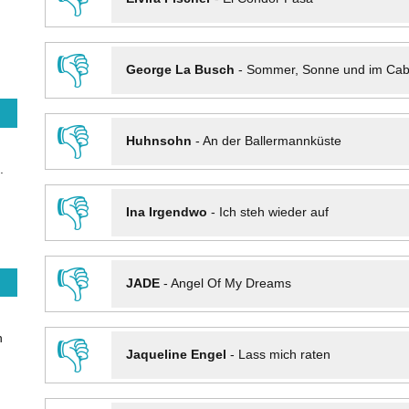
👎
George La Busch
-
Sommer, Sonne und im Cab
👎
Huhnsohn
-
An der Ballermannküste
.
👎
Ina Irgendwo
-
Ich steh wieder auf
👎
JADE
-
Angel Of My Dreams
n
👎
Jaqueline Engel
-
Lass mich raten