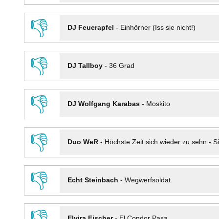
👎
DJ Feuerapfel
-
Einhörner (Iss sie nicht!)
👎
DJ Tallboy
-
36 Grad
👎
DJ Wolfgang Karabas
-
Moskito
👎
Duo WeR
-
Höchste Zeit sich wieder zu sehn - Si
👎
Echt Steinbach
-
Wegwerfsoldat
👎
Elvira Fischer
-
El Condor Pasa