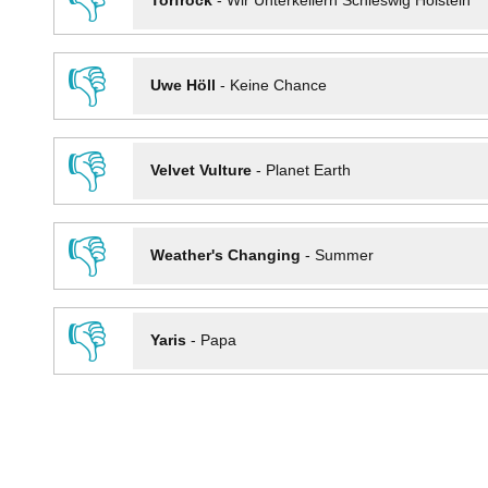
👎
Torfrock
-
Wir Unterkellern Schleswig Holstein
👎
Uwe Höll
-
Keine Chance
👎
Velvet Vulture
-
Planet Earth
👎
Weather's Changing
-
Summer
👎
Yaris
-
Papa