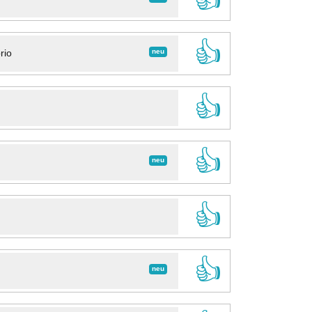
👍
neu
rio
👍
👍
neu
👍
👍
neu