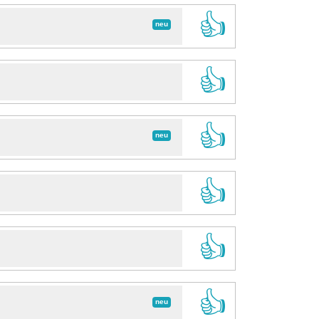
👍
neu
👍
👍
neu
👍
👍
👍
neu