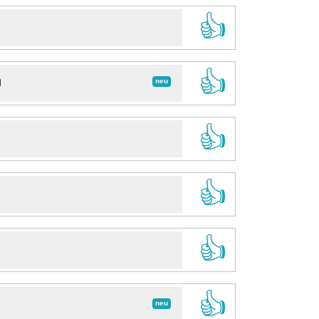
👍
👍
neu
d
👍
👍
👍
👍
neu