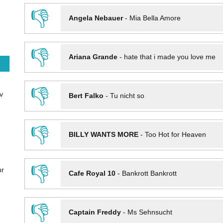
👎
Angela Nebauer
-
Mia Bella Amore
👎
Ariana Grande
-
hate that i made you love me
👎
v
Bert Falko
-
Tu nicht so
👎
BILLY WANTS MORE
-
Too Hot for Heaven
👎
hr
Cafe Royal 10
-
Bankrott Bankrott
👎
Captain Freddy
-
Ms Sehnsucht