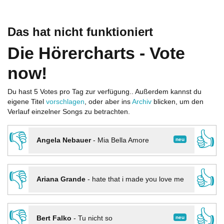
Das hat nicht funktioniert
Die Hörercharts - Vote
now!
Du hast 5 Votes pro Tag zur verfügung.. Außerdem kannst du
eigene Titel
vorschlagen
, oder aber ins
Archiv
blicken, um den
Verlauf einzelner Songs zu betrachten.
👎
👍
neu
Angela Nebauer
-
Mia Bella Amore
👎
👍
Ariana Grande
-
hate that i made you love me
👎
👍
neu
Bert Falko
-
Tu nicht so