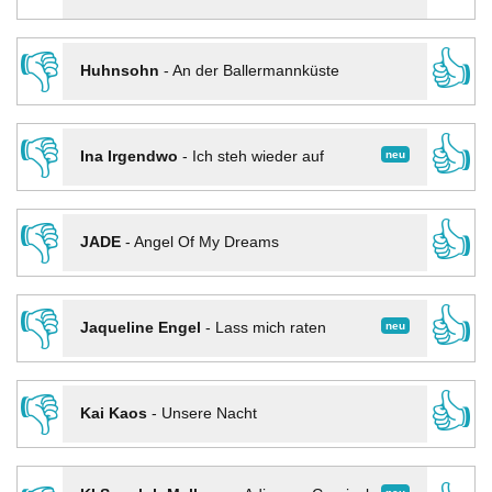
👎
👍
Huhnsohn
-
An der Ballermannküste
👎
👍
neu
Ina Irgendwo
-
Ich steh wieder auf
👎
👍
JADE
-
Angel Of My Dreams
👎
👍
neu
Jaqueline Engel
-
Lass mich raten
👎
👍
Kai Kaos
-
Unsere Nacht