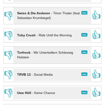
👎
👍
neu
Swiss & Die Anderen
-
Timm Thaler (feat.
Sebastian Krumbiegel)
👎
👍
neu
Toby Crush
-
Ride Until the Morning
👎
👍
neu
Torfrock
-
Wir Unterkellern Schleswig
Holstein
👎
👍
neu
TRVB 13
-
Social Media
👎
👍
neu
Uwe Höll
-
Keine Chance