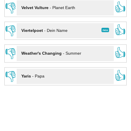
👎
👍
Velvet Vulture
-
Planet Earth
👎
👍
neu
Viertelpoet
-
Dein Name
👎
👍
Weather's Changing
-
Summer
👎
👍
Yaris
-
Papa