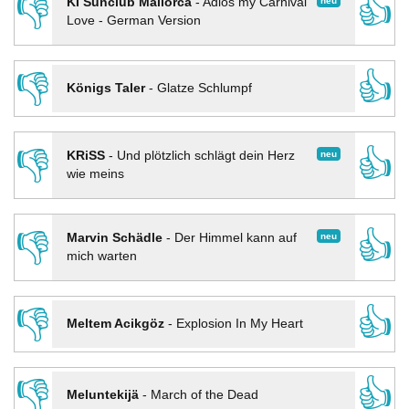
👎
👍
neu
KI Sunclub Mallorca
-
Adios my Carnival
Love - German Version
👎
👍
Königs Taler
-
Glatze Schlumpf
👎
👍
neu
KRiSS
-
Und plötzlich schlägt dein Herz
wie meins
👎
👍
neu
Marvin Schädle
-
Der Himmel kann auf
mich warten
👎
👍
Meltem Acikgöz
-
Explosion In My Heart
👎
👍
Meluntekijä
-
March of the Dead