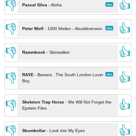
👎
👍
neu
Pascal Silva
-
Aloha
👎
👍
neu
Peter Wolf
-
1000 Meilen - Akustikversion
👎
👍
Rammbock
-
Skinwalker
👎
👍
neu
RAYE
-
Beware.. The South London Lover
Boy.
👎
👍
Skeleton Trap Horse
-
We Will Not Forget the
Epstein Files
👎
👍
Skumbollar
-
Look into My Eyes