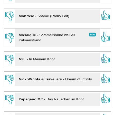
👎
👍
Monrose
-
Shame (Radio Edit)
👎
👍
neu
Mosaique
-
Sommersonne weißer
Palmenstrand
👎
👍
N2E
-
In Meinem Kopf
👎
👍
Nick Wachta & Travellers
-
Dream of Infinity
👎
👍
Papageno MC
-
Das Rauschen im Kopf