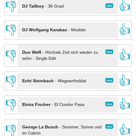
👎
👍
neu
DJ Tallboy
-
36 Grad
👎
👍
DJ Wolfgang Karabas
-
Moskito
👎
👍
neu
Duo WeR
-
Höchste Zeit sich wieder zu
sehn - Single Edit
👎
👍
neu
Echt Steinbach
-
Wegwerfsoldat
👎
👍
neu
Elvira Fischer
-
El Condor Pasa
👎
👍
neu
George La Busch
-
Sommer, Sonne und
im Cabrio