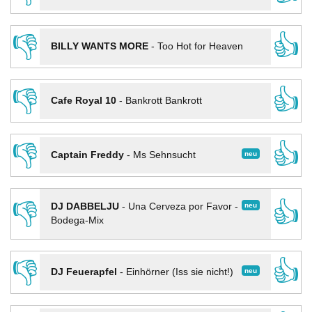
👎
👍
BILLY WANTS MORE
-
Too Hot for Heaven
👎
👍
Cafe Royal 10
-
Bankrott Bankrott
👎
👍
neu
Captain Freddy
-
Ms Sehnsucht
👎
👍
neu
DJ DABBELJU
-
Una Cerveza por Favor -
Bodega-Mix
👎
👍
neu
DJ Feuerapfel
-
Einhörner (Iss sie nicht!)