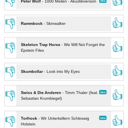
👎
👍
neu
Peter Wolf
-
1000 Meilen - Akustikversion
👎
👍
Rammbock
-
Skinwalker
👎
👍
Skeleton Trap Horse
-
We Will Not Forget the
Epstein Files
👎
👍
Skumbollar
-
Look into My Eyes
👎
👍
neu
Swiss & Die Anderen
-
Timm Thaler (feat.
Sebastian Krumbiegel)
👎
👍
neu
Torfrock
-
Wir Unterkellern Schleswig
Holstein