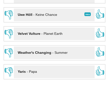
👎
👍
neu
Uwe Höll
-
Keine Chance
👎
👍
Velvet Vulture
-
Planet Earth
👎
👍
Weather's Changing
-
Summer
👎
👍
Yaris
-
Papa