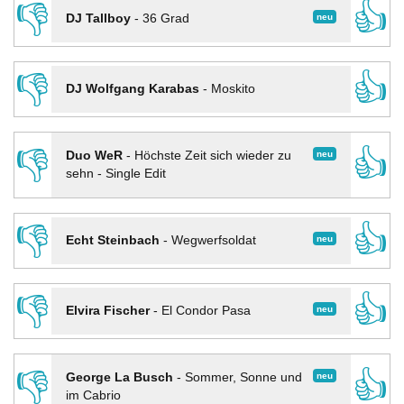
👎
👍
neu
DJ Tallboy
-
36 Grad
👎
👍
DJ Wolfgang Karabas
-
Moskito
👎
👍
neu
Duo WeR
-
Höchste Zeit sich wieder zu
sehn - Single Edit
👎
👍
neu
Echt Steinbach
-
Wegwerfsoldat
👎
👍
neu
Elvira Fischer
-
El Condor Pasa
👎
👍
neu
George La Busch
-
Sommer, Sonne und
im Cabrio