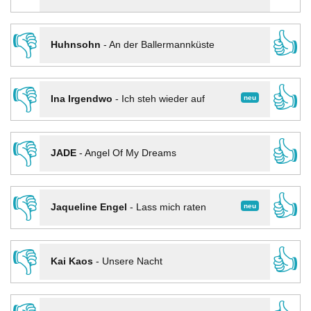
👎
👍
Huhnsohn
-
An der Ballermannküste
👎
👍
neu
Ina Irgendwo
-
Ich steh wieder auf
👎
👍
JADE
-
Angel Of My Dreams
👎
👍
neu
Jaqueline Engel
-
Lass mich raten
👎
👍
Kai Kaos
-
Unsere Nacht