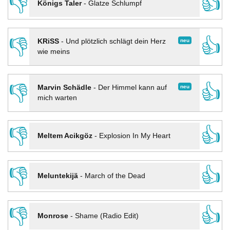
👎
👍
Königs Taler
-
Glatze Schlumpf
👎
👍
neu
KRiSS
-
Und plötzlich schlägt dein Herz
wie meins
👎
👍
neu
Marvin Schädle
-
Der Himmel kann auf
mich warten
👎
👍
Meltem Acikgöz
-
Explosion In My Heart
👎
👍
Meluntekijä
-
March of the Dead
👎
👍
Monrose
-
Shame (Radio Edit)