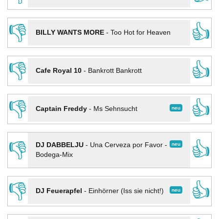
👎
👍
BILLY WANTS MORE
-
Too Hot for Heaven
👎
👍
Cafe Royal 10
-
Bankrott Bankrott
👎
👍
neu
Captain Freddy
-
Ms Sehnsucht
👎
👍
neu
DJ DABBELJU
-
Una Cerveza por Favor -
Bodega-Mix
👎
👍
neu
DJ Feuerapfel
-
Einhörner (Iss sie nicht!)