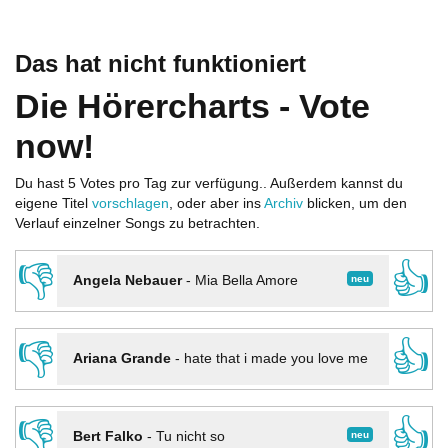
Das hat nicht funktioniert
Die Hörercharts - Vote
now!
Du hast 5 Votes pro Tag zur verfügung.. Außerdem kannst du
eigene Titel
vorschlagen
, oder aber ins
Archiv
blicken, um den
Verlauf einzelner Songs zu betrachten.
👎
👍
neu
Angela Nebauer
-
Mia Bella Amore
👎
👍
Ariana Grande
-
hate that i made you love me
👎
👍
neu
Bert Falko
-
Tu nicht so