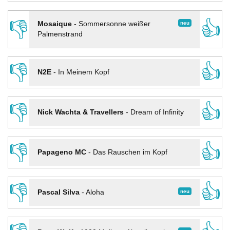
👎
👍
neu
Mosaique
-
Sommersonne weißer
Palmenstrand
👎
👍
N2E
-
In Meinem Kopf
👎
👍
Nick Wachta & Travellers
-
Dream of Infinity
👎
👍
Papageno MC
-
Das Rauschen im Kopf
👎
👍
neu
Pascal Silva
-
Aloha