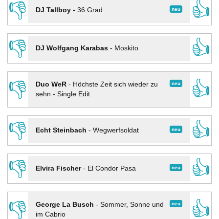
👎
👍
neu
DJ Tallboy
-
36 Grad
👎
👍
DJ Wolfgang Karabas
-
Moskito
👎
👍
neu
Duo WeR
-
Höchste Zeit sich wieder zu
sehn - Single Edit
👎
👍
neu
Echt Steinbach
-
Wegwerfsoldat
👎
👍
neu
Elvira Fischer
-
El Condor Pasa
👎
👍
neu
George La Busch
-
Sommer, Sonne und
im Cabrio