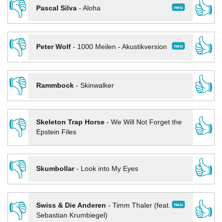
👎
👍
neu
Pascal Silva
-
Aloha
👎
👍
neu
Peter Wolf
-
1000 Meilen - Akustikversion
👎
👍
Rammbock
-
Skinwalker
👎
👍
Skeleton Trap Horse
-
We Will Not Forget the
Epstein Files
👎
👍
Skumbollar
-
Look into My Eyes
👎
👍
neu
Swiss & Die Anderen
-
Timm Thaler (feat.
Sebastian Krumbiegel)