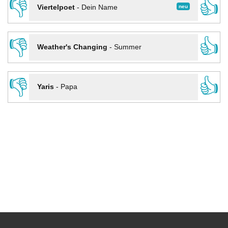
👎
👍
neu
Viertelpoet
-
Dein Name
👎
👍
Weather's Changing
-
Summer
👎
👍
Yaris
-
Papa