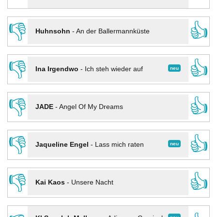
👎
👍
Huhnsohn
-
An der Ballermannküste
👎
👍
neu
Ina Irgendwo
-
Ich steh wieder auf
👎
👍
JADE
-
Angel Of My Dreams
👎
👍
neu
Jaqueline Engel
-
Lass mich raten
👎
👍
Kai Kaos
-
Unsere Nacht