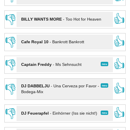
👎
👍
BILLY WANTS MORE
-
Too Hot for Heaven
👎
👍
Cafe Royal 10
-
Bankrott Bankrott
👎
👍
neu
Captain Freddy
-
Ms Sehnsucht
👎
👍
neu
DJ DABBELJU
-
Una Cerveza por Favor -
Bodega-Mix
👎
👍
neu
DJ Feuerapfel
-
Einhörner (Iss sie nicht!)