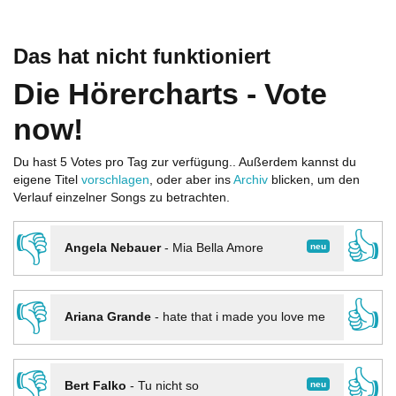
Das hat nicht funktioniert
Die Hörercharts - Vote
now!
Du hast 5 Votes pro Tag zur verfügung.. Außerdem kannst du
eigene Titel
vorschlagen
, oder aber ins
Archiv
blicken, um den
Verlauf einzelner Songs zu betrachten.
👎
👍
neu
Angela Nebauer
-
Mia Bella Amore
👎
👍
Ariana Grande
-
hate that i made you love me
👎
👍
neu
Bert Falko
-
Tu nicht so