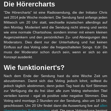
Die Hörercharts
"Die Hörercharts" ist eine Radiosendung, die der Initiator Chris
seit 2014 jede Woche moderiert. Die Sendung fand anfangs jeden
Mittwoch um 20 Uhr statt, wechselte inzwischen allerdings auf
den Montag. Moderiert wird die Sendung nicht streng und seriös
wie eine normale Chartsshow, sondern immer mit einem kleinen
Augenzwinkern und den persönlichen Zu- und Abneigungen des
Moderators. Dies dient nur der Unterhaltung und hat keinen
Einfluss auf das Voting oder die freigeschalteten Songs. tl;dr: Da
muss der Moderator schon durch sein, wenn er sich so ein
Konzept ausdenkt.
Wie funktioniert's?
Nach dem Ende der Sendung hast du eine Woche Zeit um
abzustimmen. Damit sich das Voting jedoch lohnt, solltest du
jedoch täglich abstimmen, denn jeden Tag hast du fünf Stimmen
zur Verfügung die du frei über alle zum Voting stehenden Titel
verteilen kannst - egal ob positive oder negative Stimmen. Das
Voting wird montags 2 Stunden vor der Sendung, also um 18 Uhr,
geschlossen. Um 20 Uhr findet dann die Auswertung live auf
allen
übertragenden Radiosendern
statt. Die neue Votingphase beginnt