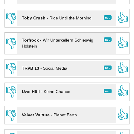
👎
👍
neu
Toby Crush
-
Ride Until the Morning
👎
👍
neu
Torfrock
-
Wir Unterkellern Schleswig
Holstein
👎
👍
neu
TRVB 13
-
Social Media
👎
👍
neu
Uwe Höll
-
Keine Chance
👎
👍
Velvet Vulture
-
Planet Earth