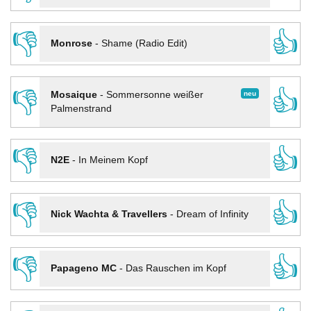
👎
👍
Monrose
-
Shame (Radio Edit)
👎
👍
neu
Mosaique
-
Sommersonne weißer
Palmenstrand
👎
👍
N2E
-
In Meinem Kopf
👎
👍
Nick Wachta & Travellers
-
Dream of Infinity
👎
👍
Papageno MC
-
Das Rauschen im Kopf