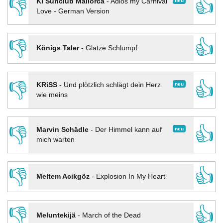
👎
👍
neu
KI Sunclub Mallorca
-
Adios my Carnival
Love - German Version
👎
👍
Königs Taler
-
Glatze Schlumpf
👎
👍
neu
KRiSS
-
Und plötzlich schlägt dein Herz
wie meins
👎
👍
neu
Marvin Schädle
-
Der Himmel kann auf
mich warten
👎
👍
Meltem Acikgöz
-
Explosion In My Heart
👎
👍
Meluntekijä
-
March of the Dead