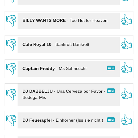
👎
👍
BILLY WANTS MORE
-
Too Hot for Heaven
👎
👍
Cafe Royal 10
-
Bankrott Bankrott
👎
👍
neu
Captain Freddy
-
Ms Sehnsucht
👎
👍
neu
DJ DABBELJU
-
Una Cerveza por Favor -
Bodega-Mix
👎
👍
neu
DJ Feuerapfel
-
Einhörner (Iss sie nicht!)