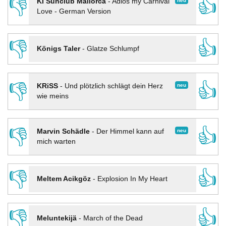
👎
👍
neu
KI Sunclub Mallorca
-
Adios my Carnival
Love - German Version
👎
👍
Königs Taler
-
Glatze Schlumpf
👎
👍
neu
KRiSS
-
Und plötzlich schlägt dein Herz
wie meins
👎
👍
neu
Marvin Schädle
-
Der Himmel kann auf
mich warten
👎
👍
Meltem Acikgöz
-
Explosion In My Heart
👎
👍
Meluntekijä
-
March of the Dead