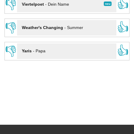
👎
👍
neu
Viertelpoet
-
Dein Name
👎
👍
Weather's Changing
-
Summer
👎
👍
Yaris
-
Papa