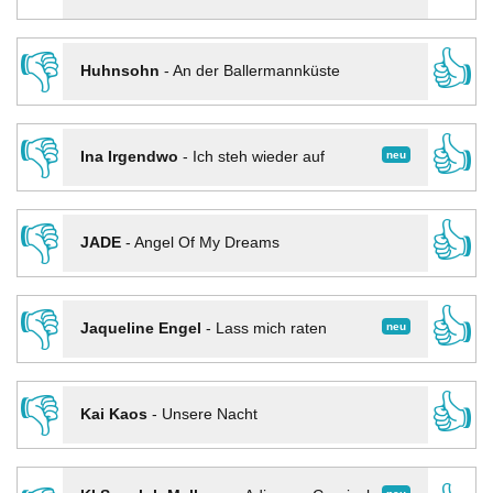
👎
👍
Huhnsohn
-
An der Ballermannküste
👎
👍
neu
Ina Irgendwo
-
Ich steh wieder auf
👎
👍
JADE
-
Angel Of My Dreams
👎
👍
neu
Jaqueline Engel
-
Lass mich raten
👎
👍
Kai Kaos
-
Unsere Nacht