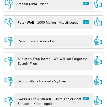
👎
👍
neu
Pascal Silva
-
Aloha
👎
👍
neu
Peter Wolf
-
1000 Meilen - Akustikversion
👎
👍
Rammbock
-
Skinwalker
👎
👍
Skeleton Trap Horse
-
We Will Not Forget the
Epstein Files
👎
👍
Skumbollar
-
Look into My Eyes
👎
👍
neu
Swiss & Die Anderen
-
Timm Thaler (feat.
Sebastian Krumbiegel)