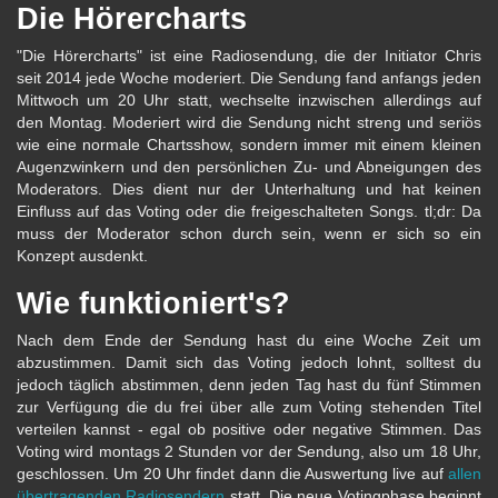
Die Hörercharts
"Die Hörercharts" ist eine Radiosendung, die der Initiator Chris
seit 2014 jede Woche moderiert. Die Sendung fand anfangs jeden
Mittwoch um 20 Uhr statt, wechselte inzwischen allerdings auf
den Montag. Moderiert wird die Sendung nicht streng und seriös
wie eine normale Chartsshow, sondern immer mit einem kleinen
Augenzwinkern und den persönlichen Zu- und Abneigungen des
Moderators. Dies dient nur der Unterhaltung und hat keinen
Einfluss auf das Voting oder die freigeschalteten Songs. tl;dr: Da
muss der Moderator schon durch sein, wenn er sich so ein
Konzept ausdenkt.
Wie funktioniert's?
Nach dem Ende der Sendung hast du eine Woche Zeit um
abzustimmen. Damit sich das Voting jedoch lohnt, solltest du
jedoch täglich abstimmen, denn jeden Tag hast du fünf Stimmen
zur Verfügung die du frei über alle zum Voting stehenden Titel
verteilen kannst - egal ob positive oder negative Stimmen. Das
Voting wird montags 2 Stunden vor der Sendung, also um 18 Uhr,
geschlossen. Um 20 Uhr findet dann die Auswertung live auf
allen
übertragenden Radiosendern
statt. Die neue Votingphase beginnt