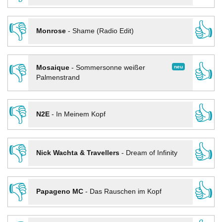
👎
👍
Monrose
-
Shame (Radio Edit)
👎
👍
neu
Mosaique
-
Sommersonne weißer
Palmenstrand
👎
👍
N2E
-
In Meinem Kopf
👎
👍
Nick Wachta & Travellers
-
Dream of Infinity
👎
👍
Papageno MC
-
Das Rauschen im Kopf