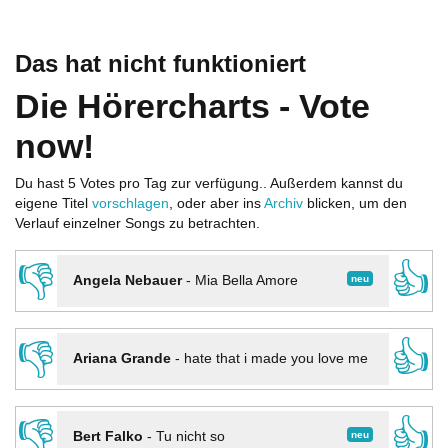
Das hat nicht funktioniert
Die Hörercharts - Vote
now!
Du hast 5 Votes pro Tag zur verfügung.. Außerdem kannst du
eigene Titel
vorschlagen
, oder aber ins
Archiv
blicken, um den
Verlauf einzelner Songs zu betrachten.
👎
👍
neu
Angela Nebauer
-
Mia Bella Amore
👎
👍
Ariana Grande
-
hate that i made you love me
👎
👍
neu
Bert Falko
-
Tu nicht so