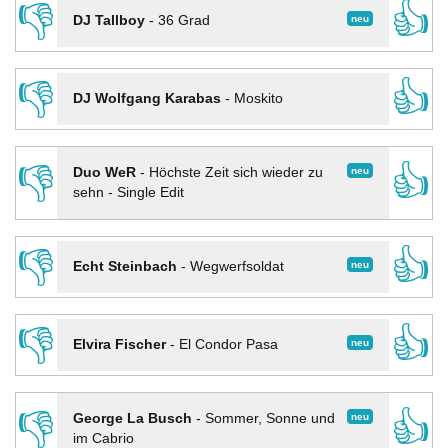
👎
👍
neu
DJ Tallboy
-
36 Grad
👎
👍
DJ Wolfgang Karabas
-
Moskito
👎
👍
neu
Duo WeR
-
Höchste Zeit sich wieder zu
sehn - Single Edit
👎
👍
neu
Echt Steinbach
-
Wegwerfsoldat
👎
👍
neu
Elvira Fischer
-
El Condor Pasa
👎
👍
neu
George La Busch
-
Sommer, Sonne und
im Cabrio