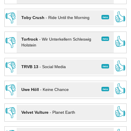
👎
👍
neu
Toby Crush
-
Ride Until the Morning
👎
👍
neu
Torfrock
-
Wir Unterkellern Schleswig
Holstein
👎
👍
neu
TRVB 13
-
Social Media
👎
👍
neu
Uwe Höll
-
Keine Chance
👎
👍
Velvet Vulture
-
Planet Earth