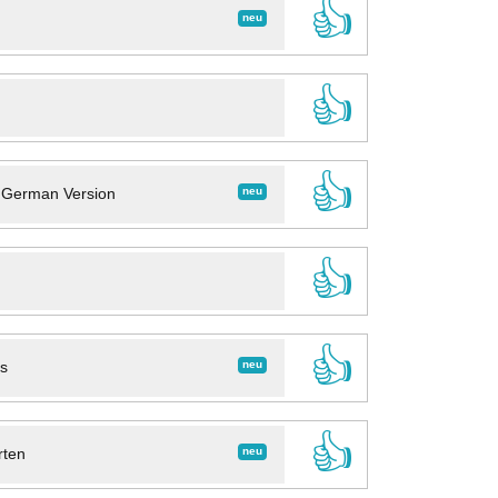
👍
neu
👍
👍
neu
- German Version
👍
👍
neu
ns
👍
neu
rten