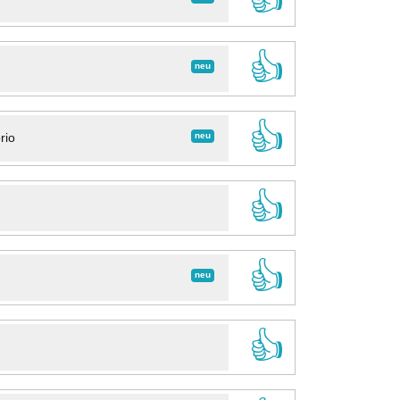
👍
neu
👍
neu
rio
👍
👍
neu
👍