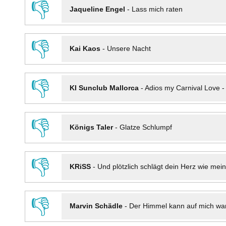
👎
Jaqueline Engel
-
Lass mich raten
👎
Kai Kaos
-
Unsere Nacht
👎
KI Sunclub Mallorca
-
Adios my Carnival Love 
👎
Königs Taler
-
Glatze Schlumpf
👎
KRiSS
-
Und plötzlich schlägt dein Herz wie mei
👎
Marvin Schädle
-
Der Himmel kann auf mich wa