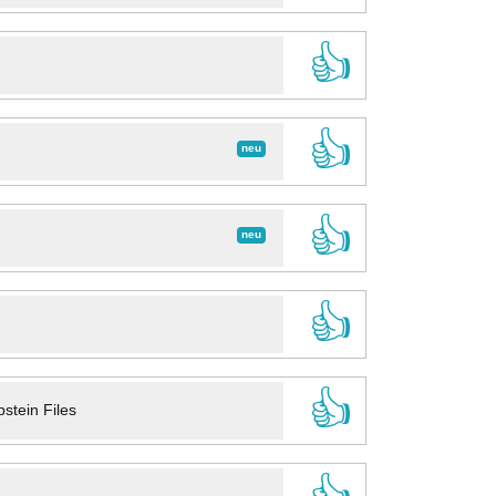
👍
👍
neu
👍
neu
👍
👍
stein Files