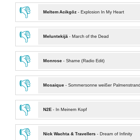
👎
Meltem Acikgöz
-
Explosion In My Heart
👎
Meluntekijä
-
March of the Dead
👎
Monrose
-
Shame (Radio Edit)
👎
Mosaique
-
Sommersonne weißer Palmenstran
👎
N2E
-
In Meinem Kopf
👎
Nick Wachta & Travellers
-
Dream of Infinity