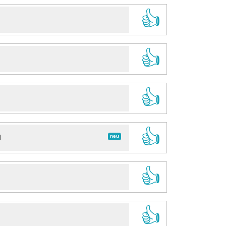
👍
👍
👍
👍
neu
d
👍
👍