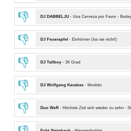
👎
DJ DABBELJU
-
Una Cerveza por Favor - Bode
👎
DJ Feuerapfel
-
Einhörner (Iss sie nicht!)
👎
DJ Tallboy
-
36 Grad
👎
DJ Wolfgang Karabas
-
Moskito
👎
Duo WeR
-
Höchste Zeit sich wieder zu sehn - Si
👎
Echt Steinbach
-
Wegwerfsoldat