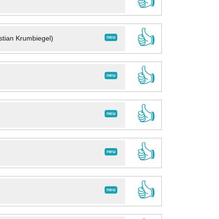
👍
👍
neu
stian Krumbiegel)
👍
neu
👍
neu
👍
neu
👍
neu