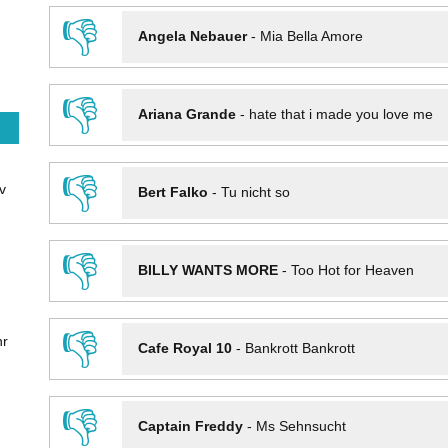
👎
Angela Nebauer
-
Mia Bella Amore
👎
Ariana Grande
-
hate that i made you love me
👎
v
Bert Falko
-
Tu nicht so
👎
BILLY WANTS MORE
-
Too Hot for Heaven
👎
hr
Cafe Royal 10
-
Bankrott Bankrott
👎
Captain Freddy
-
Ms Sehnsucht