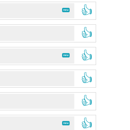
👍
neu
👍
👍
neu
👍
👍
👍
neu