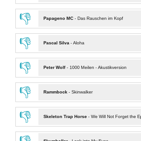
👎
Papageno MC
-
Das Rauschen im Kopf
👎
Pascal Silva
-
Aloha
👎
Peter Wolf
-
1000 Meilen - Akustikversion
👎
Rammbock
-
Skinwalker
👎
Skeleton Trap Horse
-
We Will Not Forget the Ep