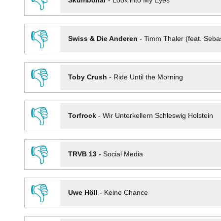
👎
Skumbollar
-
Look into My Eyes
👎
Swiss & Die Anderen
-
Timm Thaler (feat. Seba
👎
Toby Crush
-
Ride Until the Morning
👎
Torfrock
-
Wir Unterkellern Schleswig Holstein
👎
TRVB 13
-
Social Media
👎
Uwe Höll
-
Keine Chance