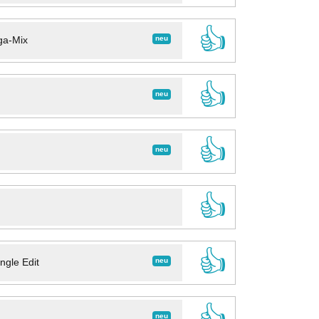
👍
neu
ga-Mix
👍
neu
👍
neu
👍
👍
neu
ngle Edit
👍
neu