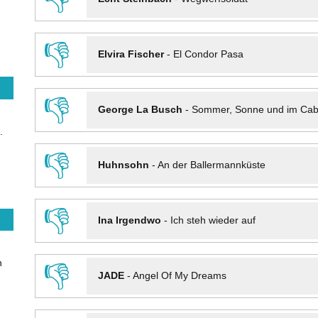
👎
Elvira Fischer
-
El Condor Pasa
👎
George La Busch
-
Sommer, Sonne und im Cab
.
👎
Huhnsohn
-
An der Ballermannküste
👎
Ina Irgendwo
-
Ich steh wieder auf
n
👎
JADE
-
Angel Of My Dreams