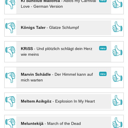
👎
👍
neu
KI Sunclub Mallorca
-
Adios my Carnival
Love - German Version
👎
👍
Königs Taler
-
Glatze Schlumpf
👎
👍
neu
KRiSS
-
Und plötzlich schlägt dein Herz
wie meins
👎
👍
neu
Marvin Schädle
-
Der Himmel kann auf
mich warten
👎
👍
Meltem Acikgöz
-
Explosion In My Heart
👎
👍
Meluntekijä
-
March of the Dead