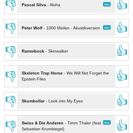
👎
👍
neu
Pascal Silva
-
Aloha
👎
👍
neu
Peter Wolf
-
1000 Meilen - Akustikversion
👎
👍
Rammbock
-
Skinwalker
👎
👍
Skeleton Trap Horse
-
We Will Not Forget the
Epstein Files
👎
👍
Skumbollar
-
Look into My Eyes
👎
👍
neu
Swiss & Die Anderen
-
Timm Thaler (feat.
Sebastian Krumbiegel)