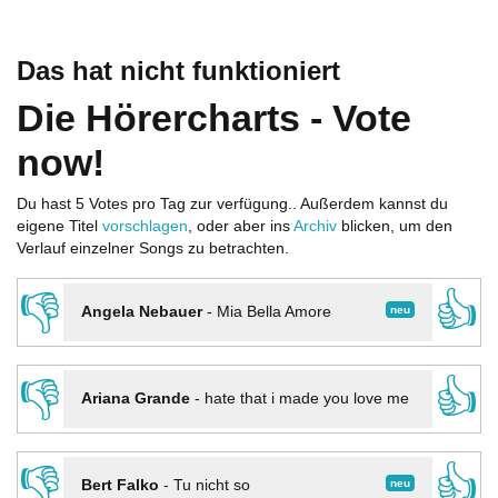
Das hat nicht funktioniert
Die Hörercharts - Vote
now!
Du hast 5 Votes pro Tag zur verfügung.. Außerdem kannst du
eigene Titel
vorschlagen
, oder aber ins
Archiv
blicken, um den
Verlauf einzelner Songs zu betrachten.
👎
👍
neu
Angela Nebauer
-
Mia Bella Amore
👎
👍
Ariana Grande
-
hate that i made you love me
👎
👍
neu
Bert Falko
-
Tu nicht so