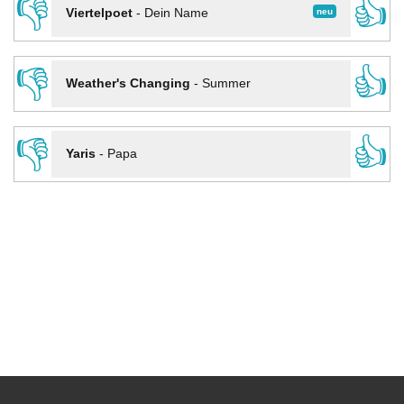
👎
👍
neu
Viertelpoet
-
Dein Name
👎
👍
Weather's Changing
-
Summer
👎
👍
Yaris
-
Papa