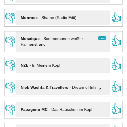
👎
👍
Monrose
-
Shame (Radio Edit)
👎
👍
neu
Mosaique
-
Sommersonne weißer
Palmenstrand
👎
👍
N2E
-
In Meinem Kopf
👎
👍
Nick Wachta & Travellers
-
Dream of Infinity
👎
👍
Papageno MC
-
Das Rauschen im Kopf