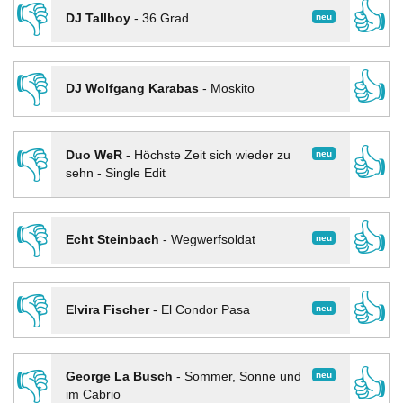
👎
👍
neu
DJ Tallboy
-
36 Grad
👎
👍
DJ Wolfgang Karabas
-
Moskito
👎
👍
neu
Duo WeR
-
Höchste Zeit sich wieder zu
sehn - Single Edit
👎
👍
neu
Echt Steinbach
-
Wegwerfsoldat
👎
👍
neu
Elvira Fischer
-
El Condor Pasa
👎
👍
neu
George La Busch
-
Sommer, Sonne und
im Cabrio