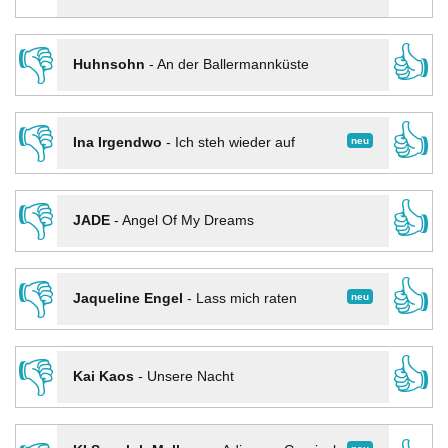
👎
👍
Huhnsohn
-
An der Ballermannküste
👎
👍
neu
Ina Irgendwo
-
Ich steh wieder auf
👎
👍
JADE
-
Angel Of My Dreams
👎
👍
neu
Jaqueline Engel
-
Lass mich raten
👎
👍
Kai Kaos
-
Unsere Nacht