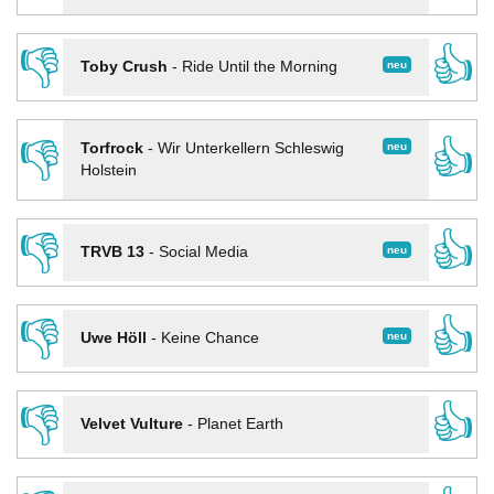
👎
👍
neu
Toby Crush
-
Ride Until the Morning
👎
👍
neu
Torfrock
-
Wir Unterkellern Schleswig
Holstein
👎
👍
neu
TRVB 13
-
Social Media
👎
👍
neu
Uwe Höll
-
Keine Chance
👎
👍
Velvet Vulture
-
Planet Earth