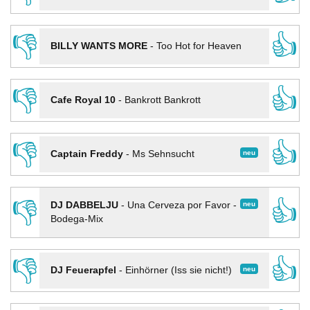
👎
👍
BILLY WANTS MORE
-
Too Hot for Heaven
👎
👍
Cafe Royal 10
-
Bankrott Bankrott
👎
👍
neu
Captain Freddy
-
Ms Sehnsucht
👎
👍
neu
DJ DABBELJU
-
Una Cerveza por Favor -
Bodega-Mix
👎
👍
neu
DJ Feuerapfel
-
Einhörner (Iss sie nicht!)