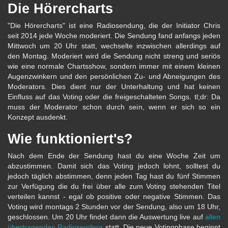
Die Hörercharts
"Die Hörercharts" ist eine Radiosendung, die der Initiator Chris
seit 2014 jede Woche moderiert. Die Sendung fand anfangs jeden
Mittwoch um 20 Uhr statt, wechselte inzwischen allerdings auf
den Montag. Moderiert wird die Sendung nicht streng und seriös
wie eine normale Chartsshow, sondern immer mit einem kleinen
Augenzwinkern und den persönlichen Zu- und Abneigungen des
Moderators. Dies dient nur der Unterhaltung und hat keinen
Einfluss auf das Voting oder die freigeschalteten Songs. tl;dr: Da
muss der Moderator schon durch sein, wenn er sich so ein
Konzept ausdenkt.
Wie funktioniert's?
Nach dem Ende der Sendung hast du eine Woche Zeit um
abzustimmen. Damit sich das Voting jedoch lohnt, solltest du
jedoch täglich abstimmen, denn jeden Tag hast du fünf Stimmen
zur Verfügung die du frei über alle zum Voting stehenden Titel
verteilen kannst - egal ob positive oder negative Stimmen. Das
Voting wird montags 2 Stunden vor der Sendung, also um 18 Uhr,
geschlossen. Um 20 Uhr findet dann die Auswertung live auf
allen
übertragenden Radiosendern
statt. Die neue Votingphase beginnt