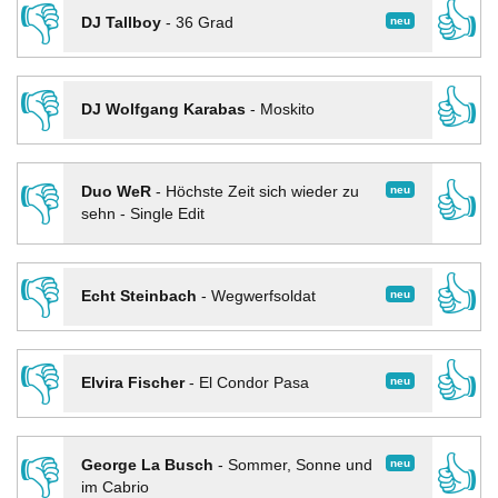
👎
👍
neu
DJ Tallboy
-
36 Grad
👎
👍
DJ Wolfgang Karabas
-
Moskito
👎
👍
neu
Duo WeR
-
Höchste Zeit sich wieder zu
sehn - Single Edit
👎
👍
neu
Echt Steinbach
-
Wegwerfsoldat
👎
👍
neu
Elvira Fischer
-
El Condor Pasa
👎
👍
neu
George La Busch
-
Sommer, Sonne und
im Cabrio