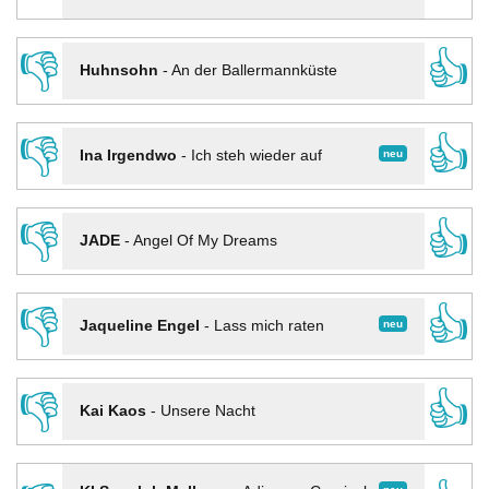
👎
👍
Huhnsohn
-
An der Ballermannküste
👎
👍
neu
Ina Irgendwo
-
Ich steh wieder auf
👎
👍
JADE
-
Angel Of My Dreams
👎
👍
neu
Jaqueline Engel
-
Lass mich raten
👎
👍
Kai Kaos
-
Unsere Nacht