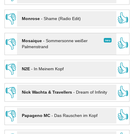
👎
👍
Monrose
-
Shame (Radio Edit)
👎
👍
neu
Mosaique
-
Sommersonne weißer
Palmenstrand
👎
👍
N2E
-
In Meinem Kopf
👎
👍
Nick Wachta & Travellers
-
Dream of Infinity
👎
👍
Papageno MC
-
Das Rauschen im Kopf