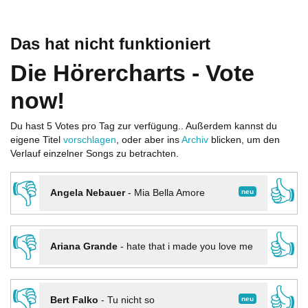
Das hat nicht funktioniert
Die Hörercharts - Vote
now!
Du hast 5 Votes pro Tag zur verfügung.. Außerdem kannst du
eigene Titel
vorschlagen
, oder aber ins
Archiv
blicken, um den
Verlauf einzelner Songs zu betrachten.
👎
👍
neu
Angela Nebauer
-
Mia Bella Amore
👎
👍
Ariana Grande
-
hate that i made you love me
👎
👍
neu
Bert Falko
-
Tu nicht so