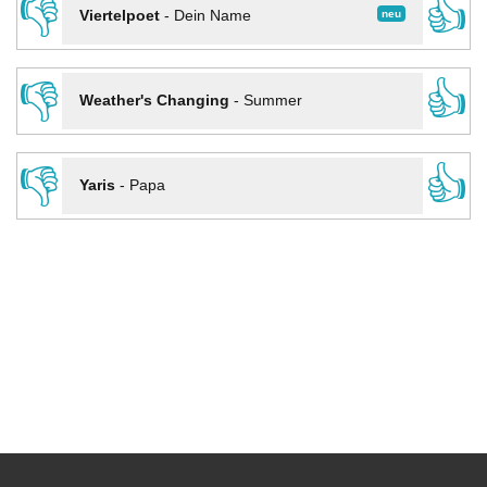
👎
👍
neu
Viertelpoet
-
Dein Name
👎
👍
Weather's Changing
-
Summer
👎
👍
Yaris
-
Papa