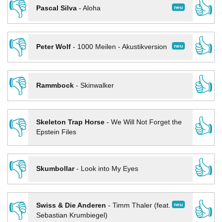
👎
👍
neu
Pascal Silva
-
Aloha
👎
👍
neu
Peter Wolf
-
1000 Meilen - Akustikversion
👎
👍
Rammbock
-
Skinwalker
👎
👍
Skeleton Trap Horse
-
We Will Not Forget the
Epstein Files
👎
👍
Skumbollar
-
Look into My Eyes
👎
👍
neu
Swiss & Die Anderen
-
Timm Thaler (feat.
Sebastian Krumbiegel)