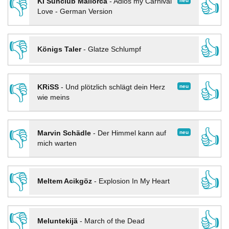
👎
👍
neu
KI Sunclub Mallorca
-
Adios my Carnival
Love - German Version
👎
👍
Königs Taler
-
Glatze Schlumpf
👎
👍
neu
KRiSS
-
Und plötzlich schlägt dein Herz
wie meins
👎
👍
neu
Marvin Schädle
-
Der Himmel kann auf
mich warten
👎
👍
Meltem Acikgöz
-
Explosion In My Heart
👎
👍
Meluntekijä
-
March of the Dead