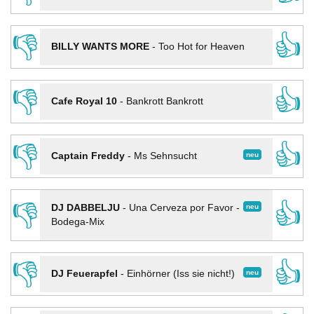
👎
👍
BILLY WANTS MORE
-
Too Hot for Heaven
👎
👍
Cafe Royal 10
-
Bankrott Bankrott
👎
👍
neu
Captain Freddy
-
Ms Sehnsucht
👎
👍
neu
DJ DABBELJU
-
Una Cerveza por Favor -
Bodega-Mix
👎
👍
neu
DJ Feuerapfel
-
Einhörner (Iss sie nicht!)