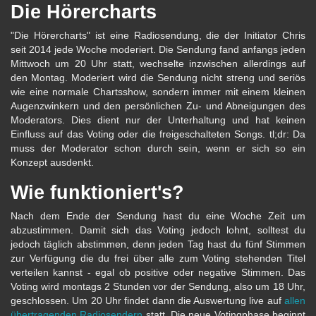
Die Hörercharts
"Die Hörercharts" ist eine Radiosendung, die der Initiator Chris
seit 2014 jede Woche moderiert. Die Sendung fand anfangs jeden
Mittwoch um 20 Uhr statt, wechselte inzwischen allerdings auf
den Montag. Moderiert wird die Sendung nicht streng und seriös
wie eine normale Chartsshow, sondern immer mit einem kleinen
Augenzwinkern und den persönlichen Zu- und Abneigungen des
Moderators. Dies dient nur der Unterhaltung und hat keinen
Einfluss auf das Voting oder die freigeschalteten Songs. tl;dr: Da
muss der Moderator schon durch sein, wenn er sich so ein
Konzept ausdenkt.
Wie funktioniert's?
Nach dem Ende der Sendung hast du eine Woche Zeit um
abzustimmen. Damit sich das Voting jedoch lohnt, solltest du
jedoch täglich abstimmen, denn jeden Tag hast du fünf Stimmen
zur Verfügung die du frei über alle zum Voting stehenden Titel
verteilen kannst - egal ob positive oder negative Stimmen. Das
Voting wird montags 2 Stunden vor der Sendung, also um 18 Uhr,
geschlossen. Um 20 Uhr findet dann die Auswertung live auf
allen
übertragenden Radiosendern
statt. Die neue Votingphase beginnt