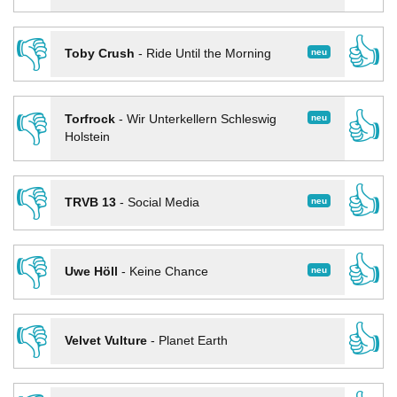
👎
👍
neu
Toby Crush
-
Ride Until the Morning
👎
👍
neu
Torfrock
-
Wir Unterkellern Schleswig
Holstein
👎
👍
neu
TRVB 13
-
Social Media
👎
👍
neu
Uwe Höll
-
Keine Chance
👎
👍
Velvet Vulture
-
Planet Earth