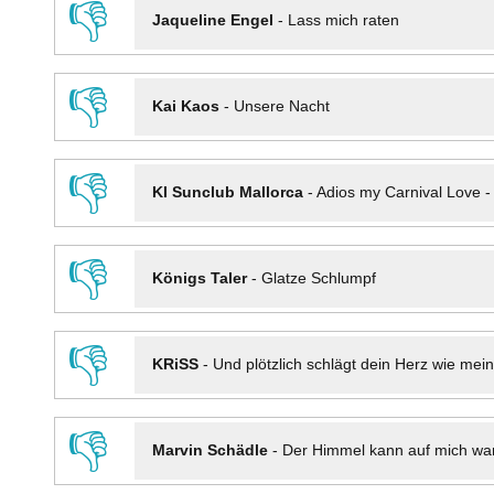
👎
Jaqueline Engel
-
Lass mich raten
👎
Kai Kaos
-
Unsere Nacht
👎
KI Sunclub Mallorca
-
Adios my Carnival Love 
👎
Königs Taler
-
Glatze Schlumpf
👎
KRiSS
-
Und plötzlich schlägt dein Herz wie mei
👎
Marvin Schädle
-
Der Himmel kann auf mich wa