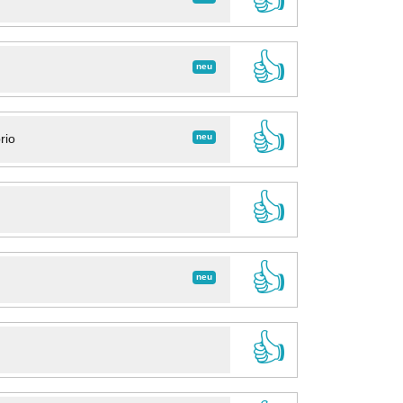
👍
neu
👍
neu
rio
👍
👍
neu
👍