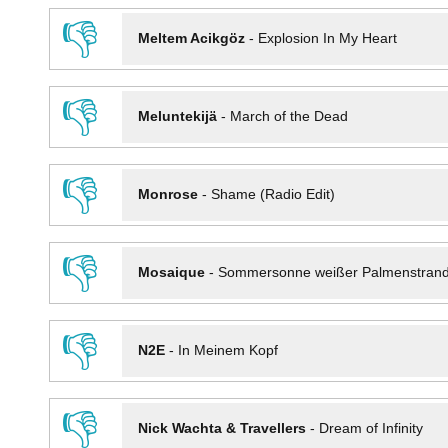
👎
Meltem Acikgöz
-
Explosion In My Heart
👎
Meluntekijä
-
March of the Dead
👎
Monrose
-
Shame (Radio Edit)
👎
Mosaique
-
Sommersonne weißer Palmenstran
👎
N2E
-
In Meinem Kopf
👎
Nick Wachta & Travellers
-
Dream of Infinity