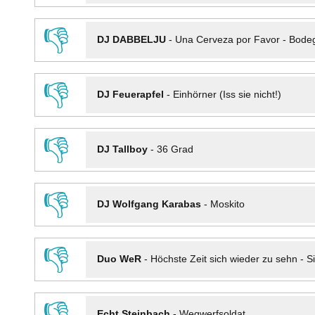
👎
DJ DABBELJU
-
Una Cerveza por Favor - Bode
👎
DJ Feuerapfel
-
Einhörner (Iss sie nicht!)
👎
DJ Tallboy
-
36 Grad
👎
DJ Wolfgang Karabas
-
Moskito
👎
Duo WeR
-
Höchste Zeit sich wieder zu sehn - Si
👎
Echt Steinbach
-
Wegwerfsoldat