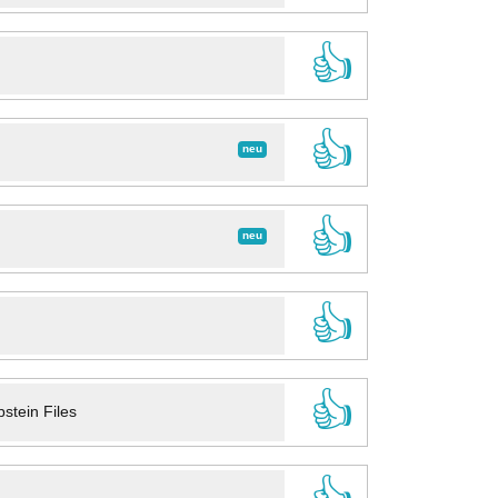
👍
👍
neu
👍
neu
👍
👍
stein Files