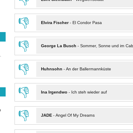
👎
Elvira Fischer
-
El Condor Pasa
👎
George La Busch
-
Sommer, Sonne und im Cab
.
👎
Huhnsohn
-
An der Ballermannküste
👎
Ina Irgendwo
-
Ich steh wieder auf
n
👎
JADE
-
Angel Of My Dreams