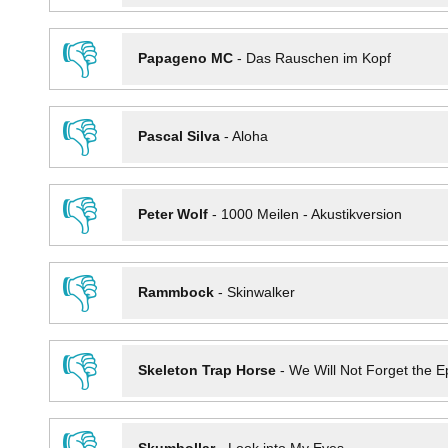
👎
Papageno MC
-
Das Rauschen im Kopf
👎
Pascal Silva
-
Aloha
👎
Peter Wolf
-
1000 Meilen - Akustikversion
👎
Rammbock
-
Skinwalker
👎
Skeleton Trap Horse
-
We Will Not Forget the Ep