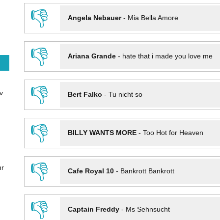
👎
Angela Nebauer
-
Mia Bella Amore
👎
Ariana Grande
-
hate that i made you love me
👎
v
Bert Falko
-
Tu nicht so
👎
BILLY WANTS MORE
-
Too Hot for Heaven
👎
hr
Cafe Royal 10
-
Bankrott Bankrott
👎
Captain Freddy
-
Ms Sehnsucht