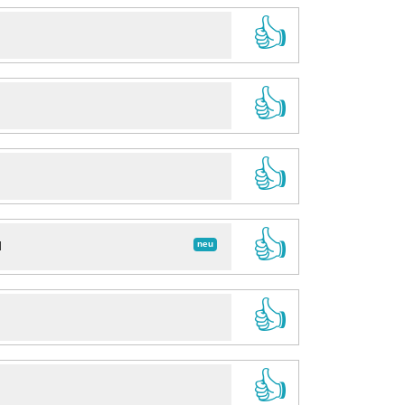
👍
👍
👍
👍
neu
d
👍
👍