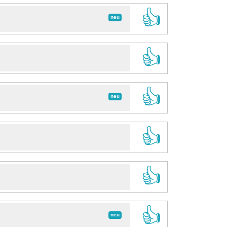
👍
neu
👍
👍
neu
👍
👍
👍
neu