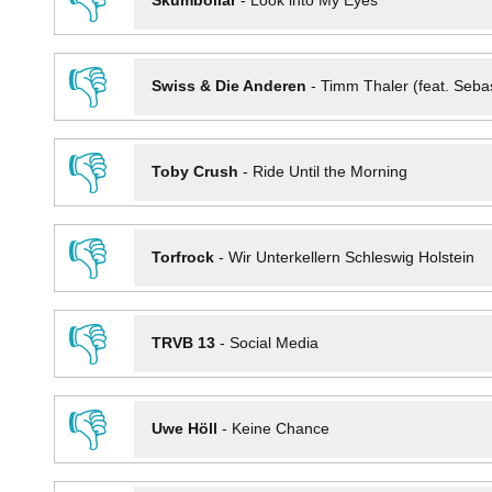
👎
Skumbollar
-
Look into My Eyes
👎
Swiss & Die Anderen
-
Timm Thaler (feat. Seba
👎
Toby Crush
-
Ride Until the Morning
👎
Torfrock
-
Wir Unterkellern Schleswig Holstein
👎
TRVB 13
-
Social Media
👎
Uwe Höll
-
Keine Chance