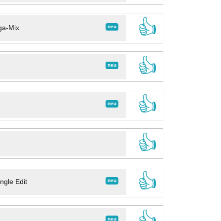
👍
neu
ga-Mix
👍
neu
👍
neu
👍
👍
neu
ngle Edit
👍
neu