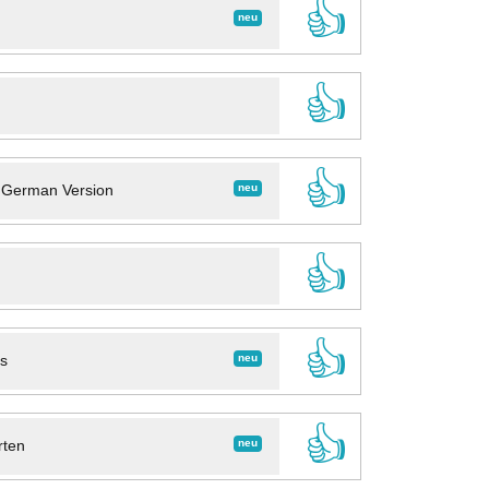
👍
neu
👍
👍
neu
- German Version
👍
👍
neu
ns
👍
neu
rten