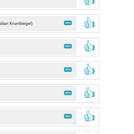
👍
👍
neu
stian Krumbiegel)
👍
neu
👍
neu
👍
neu
👍
neu