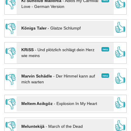
👎
👍
neu
KI Sunclub Mallorca
-
Adios my Carnival
Love - German Version
👎
👍
Königs Taler
-
Glatze Schlumpf
👎
👍
neu
KRiSS
-
Und plötzlich schlägt dein Herz
wie meins
👎
👍
neu
Marvin Schädle
-
Der Himmel kann auf
mich warten
👎
👍
Meltem Acikgöz
-
Explosion In My Heart
👎
👍
Meluntekijä
-
March of the Dead