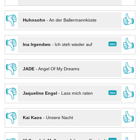
👎
👍
Huhnsohn
-
An der Ballermannküste
👎
👍
neu
Ina Irgendwo
-
Ich steh wieder auf
👎
👍
JADE
-
Angel Of My Dreams
👎
👍
neu
Jaqueline Engel
-
Lass mich raten
👎
👍
Kai Kaos
-
Unsere Nacht