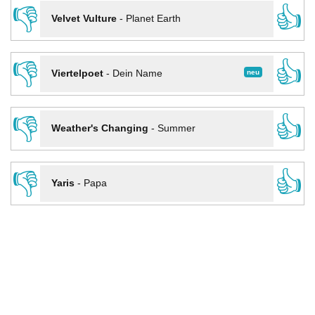
👎
👍
Velvet Vulture
-
Planet Earth
👎
👍
neu
Viertelpoet
-
Dein Name
👎
👍
Weather's Changing
-
Summer
👎
👍
Yaris
-
Papa