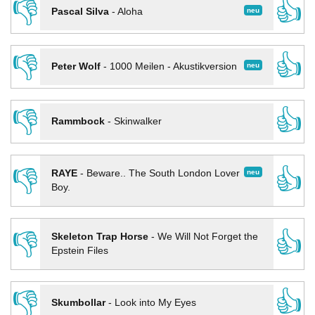
👎
👍
neu
Pascal Silva
-
Aloha
👎
👍
neu
Peter Wolf
-
1000 Meilen - Akustikversion
👎
👍
Rammbock
-
Skinwalker
👎
👍
neu
RAYE
-
Beware.. The South London Lover
Boy.
👎
👍
Skeleton Trap Horse
-
We Will Not Forget the
Epstein Files
👎
👍
Skumbollar
-
Look into My Eyes