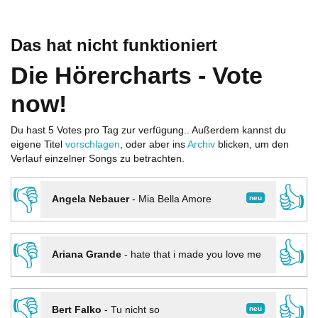
Das hat nicht funktioniert
Die Hörercharts - Vote
now!
Du hast 5 Votes pro Tag zur verfügung.. Außerdem kannst du
eigene Titel
vorschlagen
, oder aber ins
Archiv
blicken, um den
Verlauf einzelner Songs zu betrachten.
👎
👍
neu
Angela Nebauer
-
Mia Bella Amore
👎
👍
Ariana Grande
-
hate that i made you love me
👎
👍
neu
Bert Falko
-
Tu nicht so