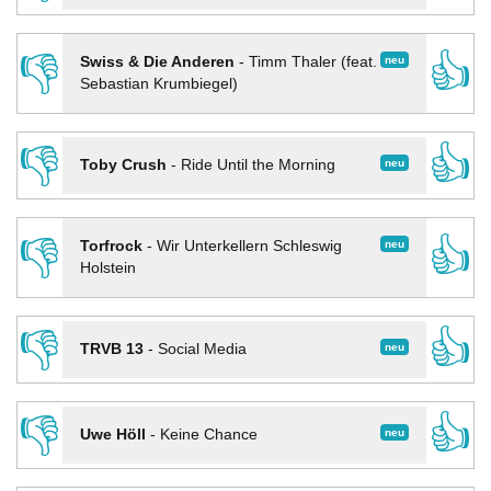
👎
👍
neu
Swiss & Die Anderen
-
Timm Thaler (feat.
Sebastian Krumbiegel)
👎
👍
neu
Toby Crush
-
Ride Until the Morning
👎
👍
neu
Torfrock
-
Wir Unterkellern Schleswig
Holstein
👎
👍
neu
TRVB 13
-
Social Media
👎
👍
neu
Uwe Höll
-
Keine Chance