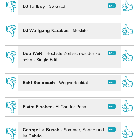
👎
👍
neu
DJ Tallboy
-
36 Grad
👎
👍
DJ Wolfgang Karabas
-
Moskito
👎
👍
neu
Duo WeR
-
Höchste Zeit sich wieder zu
sehn - Single Edit
👎
👍
neu
Echt Steinbach
-
Wegwerfsoldat
👎
👍
neu
Elvira Fischer
-
El Condor Pasa
👎
👍
neu
George La Busch
-
Sommer, Sonne und
im Cabrio