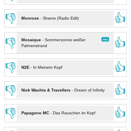
👎
👍
Monrose
-
Shame (Radio Edit)
👎
👍
neu
Mosaique
-
Sommersonne weißer
Palmenstrand
👎
👍
N2E
-
In Meinem Kopf
👎
👍
Nick Wachta & Travellers
-
Dream of Infinity
👎
👍
Papageno MC
-
Das Rauschen im Kopf