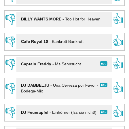
👎
👍
BILLY WANTS MORE
-
Too Hot for Heaven
👎
👍
Cafe Royal 10
-
Bankrott Bankrott
👎
👍
neu
Captain Freddy
-
Ms Sehnsucht
👎
👍
neu
DJ DABBELJU
-
Una Cerveza por Favor -
Bodega-Mix
👎
👍
neu
DJ Feuerapfel
-
Einhörner (Iss sie nicht!)