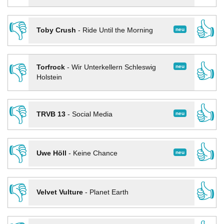
👎
👍
neu
Toby Crush
-
Ride Until the Morning
👎
👍
neu
Torfrock
-
Wir Unterkellern Schleswig
Holstein
👎
👍
neu
TRVB 13
-
Social Media
👎
👍
neu
Uwe Höll
-
Keine Chance
👎
👍
Velvet Vulture
-
Planet Earth