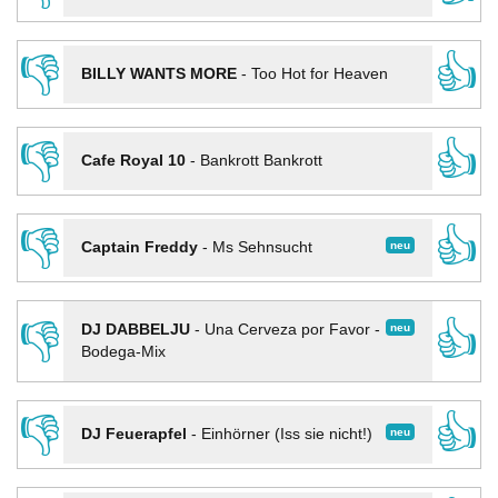
👎
👍
BILLY WANTS MORE
-
Too Hot for Heaven
👎
👍
Cafe Royal 10
-
Bankrott Bankrott
👎
👍
neu
Captain Freddy
-
Ms Sehnsucht
👎
👍
neu
DJ DABBELJU
-
Una Cerveza por Favor -
Bodega-Mix
👎
👍
neu
DJ Feuerapfel
-
Einhörner (Iss sie nicht!)