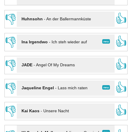
👎
👍
Huhnsohn
-
An der Ballermannküste
👎
👍
neu
Ina Irgendwo
-
Ich steh wieder auf
👎
👍
JADE
-
Angel Of My Dreams
👎
👍
neu
Jaqueline Engel
-
Lass mich raten
👎
👍
Kai Kaos
-
Unsere Nacht