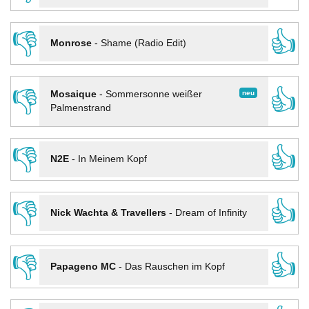
👎
👍
Monrose
-
Shame (Radio Edit)
👎
👍
neu
Mosaique
-
Sommersonne weißer
Palmenstrand
👎
👍
N2E
-
In Meinem Kopf
👎
👍
Nick Wachta & Travellers
-
Dream of Infinity
👎
👍
Papageno MC
-
Das Rauschen im Kopf