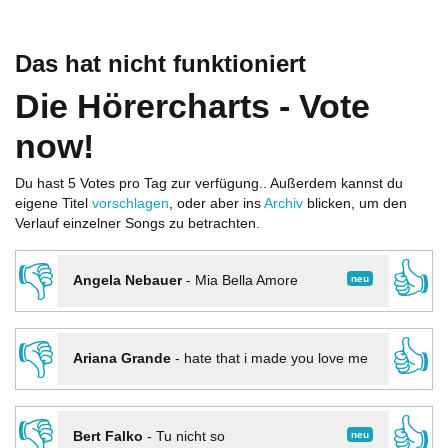
Das hat nicht funktioniert
Die Hörercharts - Vote
now!
Du hast 5 Votes pro Tag zur verfügung.. Außerdem kannst du
eigene Titel
vorschlagen
, oder aber ins
Archiv
blicken, um den
Verlauf einzelner Songs zu betrachten.
👎
👍
neu
Angela Nebauer
-
Mia Bella Amore
👎
👍
Ariana Grande
-
hate that i made you love me
👎
👍
neu
Bert Falko
-
Tu nicht so