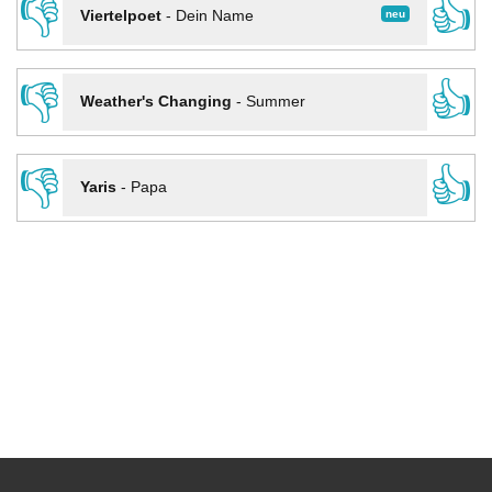
👎
👍
neu
Viertelpoet
-
Dein Name
👎
👍
Weather's Changing
-
Summer
👎
👍
Yaris
-
Papa