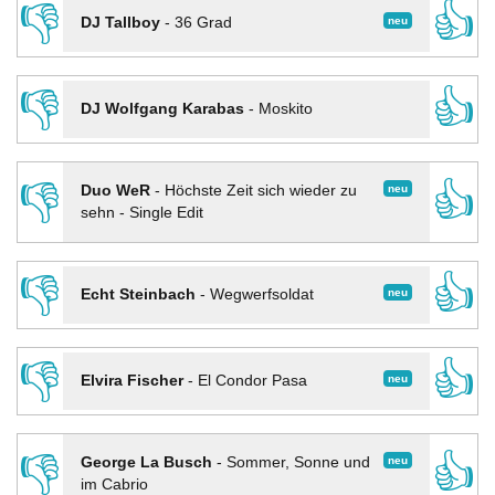
👎
👍
neu
DJ Tallboy
-
36 Grad
👎
👍
DJ Wolfgang Karabas
-
Moskito
👎
👍
neu
Duo WeR
-
Höchste Zeit sich wieder zu
sehn - Single Edit
👎
👍
neu
Echt Steinbach
-
Wegwerfsoldat
👎
👍
neu
Elvira Fischer
-
El Condor Pasa
👎
👍
neu
George La Busch
-
Sommer, Sonne und
im Cabrio