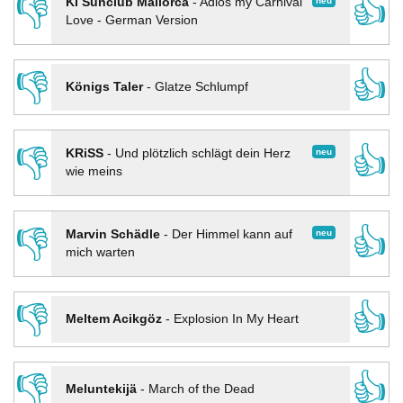
👎
👍
neu
KI Sunclub Mallorca
-
Adios my Carnival
Love - German Version
👎
👍
Königs Taler
-
Glatze Schlumpf
👎
👍
neu
KRiSS
-
Und plötzlich schlägt dein Herz
wie meins
👎
👍
neu
Marvin Schädle
-
Der Himmel kann auf
mich warten
👎
👍
Meltem Acikgöz
-
Explosion In My Heart
👎
👍
Meluntekijä
-
March of the Dead