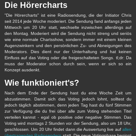
Die Hörercharts
"Die Hörercharts" ist eine Radiosendung, die der Initiator Chris
seit 2014 jede Woche moderiert. Die Sendung fand anfangs jeden
Mittwoch um 20 Uhr statt, wechselte inzwischen allerdings auf
den Montag. Moderiert wird die Sendung nicht streng und seriös
wie eine normale Chartsshow, sondern immer mit einem kleinen
Augenzwinkern und den persönlichen Zu- und Abneigungen des
Moderators. Dies dient nur der Unterhaltung und hat keinen
Einfluss auf das Voting oder die freigeschalteten Songs. tl;dr: Da
muss der Moderator schon durch sein, wenn er sich so ein
Konzept ausdenkt.
Wie funktioniert's?
Nach dem Ende der Sendung hast du eine Woche Zeit um
abzustimmen. Damit sich das Voting jedoch lohnt, solltest du
jedoch täglich abstimmen, denn jeden Tag hast du fünf Stimmen
zur Verfügung die du frei über alle zum Voting stehenden Titel
verteilen kannst - egal ob positive oder negative Stimmen. Das
Voting wird montags 2 Stunden vor der Sendung, also um 18 Uhr,
geschlossen. Um 20 Uhr findet dann die Auswertung live auf
allen
übertragenden Radiosendern
statt. Die neue Votingphase beginnt