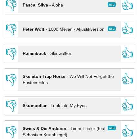
👎
👍
neu
Pascal Silva
-
Aloha
👎
👍
neu
Peter Wolf
-
1000 Meilen - Akustikversion
👎
👍
Rammbock
-
Skinwalker
👎
👍
Skeleton Trap Horse
-
We Will Not Forget the
Epstein Files
👎
👍
Skumbollar
-
Look into My Eyes
👎
👍
neu
Swiss & Die Anderen
-
Timm Thaler (feat.
Sebastian Krumbiegel)