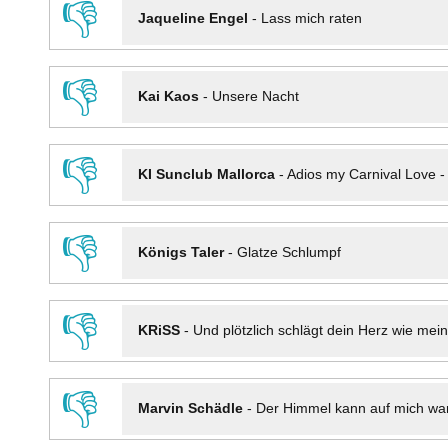
👎
Jaqueline Engel
-
Lass mich raten
👎
Kai Kaos
-
Unsere Nacht
👎
KI Sunclub Mallorca
-
Adios my Carnival Love 
👎
Königs Taler
-
Glatze Schlumpf
👎
KRiSS
-
Und plötzlich schlägt dein Herz wie mei
👎
Marvin Schädle
-
Der Himmel kann auf mich wa