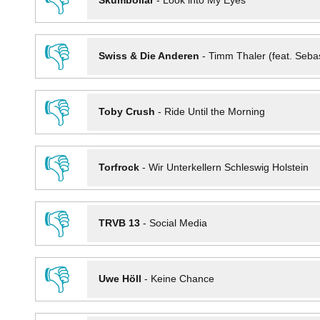
👎
Skumbollar
-
Look into My Eyes
👎
Swiss & Die Anderen
-
Timm Thaler (feat. Seba
👎
Toby Crush
-
Ride Until the Morning
👎
Torfrock
-
Wir Unterkellern Schleswig Holstein
👎
TRVB 13
-
Social Media
👎
Uwe Höll
-
Keine Chance