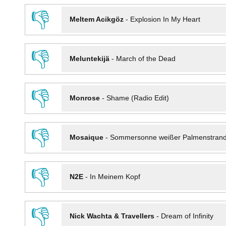
👎
Meltem Acikgöz
-
Explosion In My Heart
👎
Meluntekijä
-
March of the Dead
👎
Monrose
-
Shame (Radio Edit)
👎
Mosaique
-
Sommersonne weißer Palmenstran
👎
N2E
-
In Meinem Kopf
👎
Nick Wachta & Travellers
-
Dream of Infinity