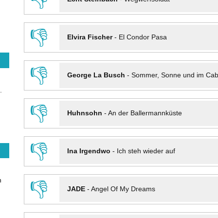
👎
Elvira Fischer
-
El Condor Pasa
👎
George La Busch
-
Sommer, Sonne und im Cab
.
👎
Huhnsohn
-
An der Ballermannküste
👎
Ina Irgendwo
-
Ich steh wieder auf
n
👎
JADE
-
Angel Of My Dreams