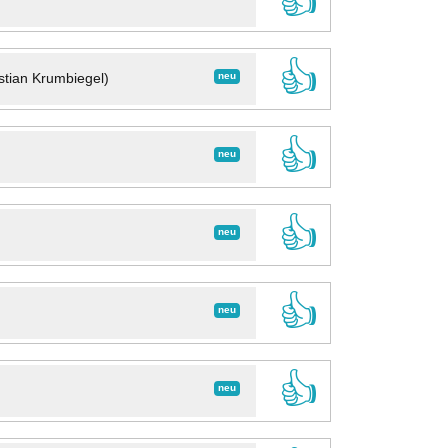
👍
👍
neu
stian Krumbiegel)
👍
neu
👍
neu
👍
neu
👍
neu