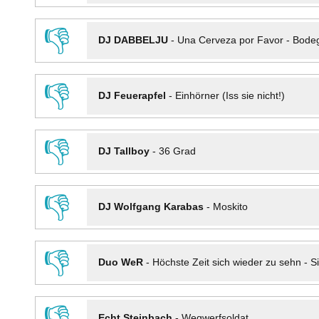
👎
DJ DABBELJU
-
Una Cerveza por Favor - Bode
👎
DJ Feuerapfel
-
Einhörner (Iss sie nicht!)
👎
DJ Tallboy
-
36 Grad
👎
DJ Wolfgang Karabas
-
Moskito
👎
Duo WeR
-
Höchste Zeit sich wieder zu sehn - Si
👎
Echt Steinbach
-
Wegwerfsoldat