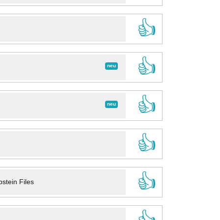
👍
👍
neu
👍
neu
👍
👍
stein Files