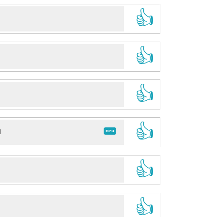
👍
👍
👍
👍
neu
d
👍
👍