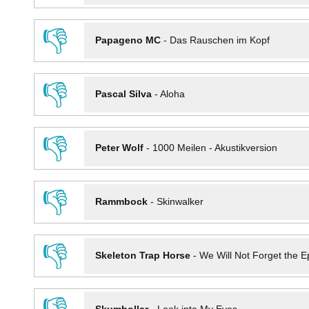
👎
Papageno MC
-
Das Rauschen im Kopf
👎
Pascal Silva
-
Aloha
👎
Peter Wolf
-
1000 Meilen - Akustikversion
👎
Rammbock
-
Skinwalker
👎
Skeleton Trap Horse
-
We Will Not Forget the Ep