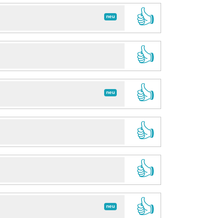
👍
neu
👍
👍
neu
👍
👍
👍
neu