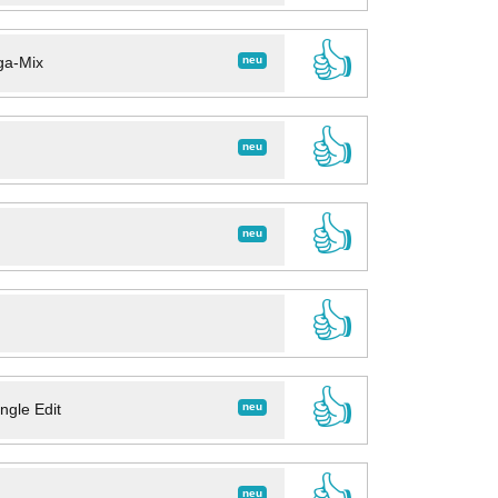
👍
neu
ga-Mix
👍
neu
👍
neu
👍
👍
neu
ngle Edit
👍
neu