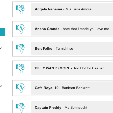
👎
Angela Nebauer
-
Mia Bella Amore
👎
Ariana Grande
-
hate that i made you love me
👎
v
Bert Falko
-
Tu nicht so
👎
BILLY WANTS MORE
-
Too Hot for Heaven
👎
hr
Cafe Royal 10
-
Bankrott Bankrott
👎
Captain Freddy
-
Ms Sehnsucht