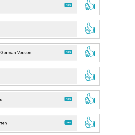
👍
neu
👍
👍
neu
- German Version
👍
👍
neu
ns
👍
neu
rten