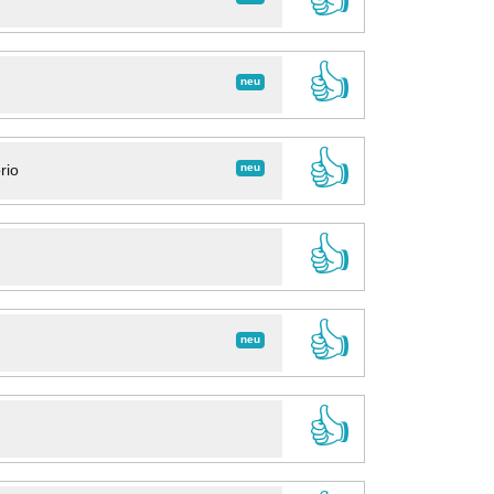
👍
neu
👍
neu
rio
👍
👍
neu
👍