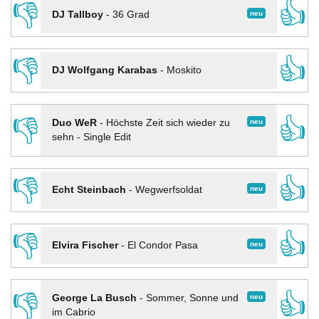
👎
👍
neu
DJ Tallboy
-
36 Grad
👎
👍
DJ Wolfgang Karabas
-
Moskito
👎
👍
neu
Duo WeR
-
Höchste Zeit sich wieder zu
sehn - Single Edit
👎
👍
neu
Echt Steinbach
-
Wegwerfsoldat
👎
👍
neu
Elvira Fischer
-
El Condor Pasa
👎
👍
neu
George La Busch
-
Sommer, Sonne und
im Cabrio