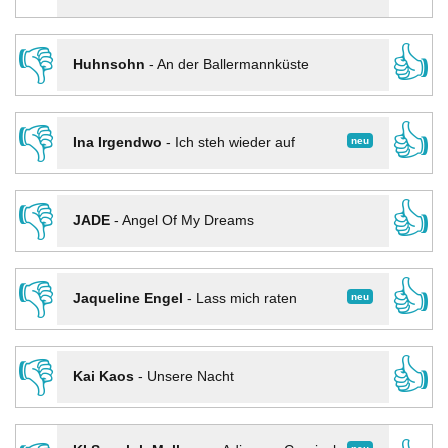
👎
👍
Huhnsohn
-
An der Ballermannküste
👎
👍
neu
Ina Irgendwo
-
Ich steh wieder auf
👎
👍
JADE
-
Angel Of My Dreams
👎
👍
neu
Jaqueline Engel
-
Lass mich raten
👎
👍
Kai Kaos
-
Unsere Nacht