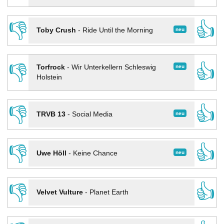
👎
👍
neu
Toby Crush
-
Ride Until the Morning
👎
👍
neu
Torfrock
-
Wir Unterkellern Schleswig
Holstein
👎
👍
neu
TRVB 13
-
Social Media
👎
👍
neu
Uwe Höll
-
Keine Chance
👎
👍
Velvet Vulture
-
Planet Earth