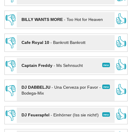
👎
👍
BILLY WANTS MORE
-
Too Hot for Heaven
👎
👍
Cafe Royal 10
-
Bankrott Bankrott
👎
👍
neu
Captain Freddy
-
Ms Sehnsucht
👎
👍
neu
DJ DABBELJU
-
Una Cerveza por Favor -
Bodega-Mix
👎
👍
neu
DJ Feuerapfel
-
Einhörner (Iss sie nicht!)