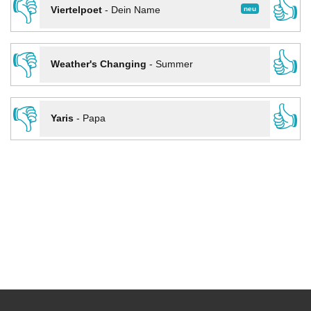
👎
👍
neu
Viertelpoet
-
Dein Name
👎
👍
Weather's Changing
-
Summer
👎
👍
Yaris
-
Papa