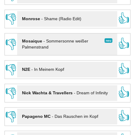
👎
👍
Monrose
-
Shame (Radio Edit)
👎
👍
neu
Mosaique
-
Sommersonne weißer
Palmenstrand
👎
👍
N2E
-
In Meinem Kopf
👎
👍
Nick Wachta & Travellers
-
Dream of Infinity
👎
👍
Papageno MC
-
Das Rauschen im Kopf