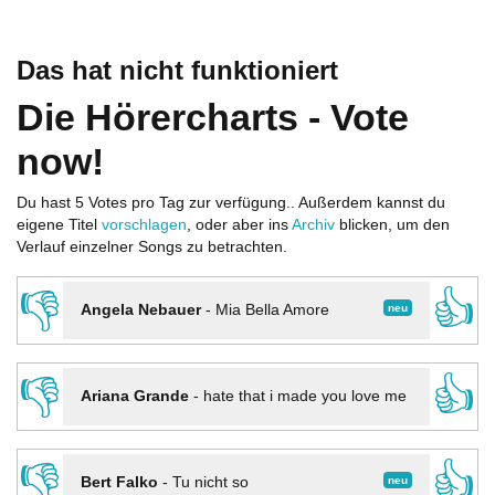
Das hat nicht funktioniert
Die Hörercharts - Vote
now!
Du hast 5 Votes pro Tag zur verfügung.. Außerdem kannst du
eigene Titel
vorschlagen
, oder aber ins
Archiv
blicken, um den
Verlauf einzelner Songs zu betrachten.
👎
👍
neu
Angela Nebauer
-
Mia Bella Amore
👎
👍
Ariana Grande
-
hate that i made you love me
👎
👍
neu
Bert Falko
-
Tu nicht so