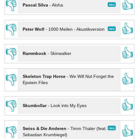
👎
👍
neu
Pascal Silva
-
Aloha
👎
👍
neu
Peter Wolf
-
1000 Meilen - Akustikversion
👎
👍
Rammbock
-
Skinwalker
👎
👍
Skeleton Trap Horse
-
We Will Not Forget the
Epstein Files
👎
👍
Skumbollar
-
Look into My Eyes
👎
👍
neu
Swiss & Die Anderen
-
Timm Thaler (feat.
Sebastian Krumbiegel)