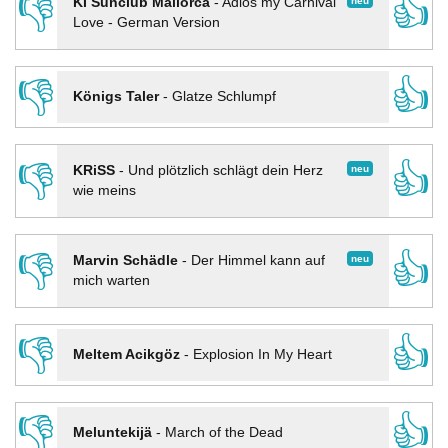
👎
👍
neu
KI Sunclub Mallorca
-
Adios my Carnival
Love - German Version
👎
👍
Königs Taler
-
Glatze Schlumpf
👎
👍
neu
KRiSS
-
Und plötzlich schlägt dein Herz
wie meins
👎
👍
neu
Marvin Schädle
-
Der Himmel kann auf
mich warten
👎
👍
Meltem Acikgöz
-
Explosion In My Heart
👎
👍
Meluntekijä
-
March of the Dead