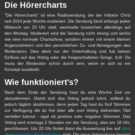
Die Hörercharts
"Die Hörercharts" ist eine Radiosendung, die der Initiator Chris
seit 2014 jede Woche moderiert. Die Sendung fand anfangs jeden
Mittwoch um 20 Uhr statt, wechselte inzwischen allerdings auf
den Montag. Moderiert wird die Sendung nicht streng und seriös
wie eine normale Chartsshow, sondern immer mit einem kleinen
Augenzwinkern und den persönlichen Zu- und Abneigungen des
Moderators. Dies dient nur der Unterhaltung und hat keinen
Einfluss auf das Voting oder die freigeschalteten Songs. tl;dr: Da
muss der Moderator schon durch sein, wenn er sich so ein
Konzept ausdenkt.
Wie funktioniert's?
Nach dem Ende der Sendung hast du eine Woche Zeit um
abzustimmen. Damit sich das Voting jedoch lohnt, solltest du
jedoch täglich abstimmen, denn jeden Tag hast du fünf Stimmen
zur Verfügung die du frei über alle zum Voting stehenden Titel
verteilen kannst - egal ob positive oder negative Stimmen. Das
Voting wird montags 2 Stunden vor der Sendung, also um 18 Uhr,
geschlossen. Um 20 Uhr findet dann die Auswertung live auf
allen
übertragenden Radiosendern
statt. Die neue Votingphase beginnt