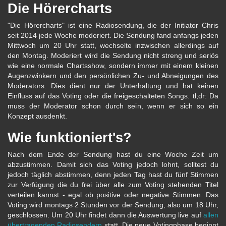
Die Hörercharts
"Die Hörercharts" ist eine Radiosendung, die der Initiator Chris
seit 2014 jede Woche moderiert. Die Sendung fand anfangs jeden
Mittwoch um 20 Uhr statt, wechselte inzwischen allerdings auf
den Montag. Moderiert wird die Sendung nicht streng und seriös
wie eine normale Chartsshow, sondern immer mit einem kleinen
Augenzwinkern und den persönlichen Zu- und Abneigungen des
Moderators. Dies dient nur der Unterhaltung und hat keinen
Einfluss auf das Voting oder die freigeschalteten Songs. tl;dr: Da
muss der Moderator schon durch sein, wenn er sich so ein
Konzept ausdenkt.
Wie funktioniert's?
Nach dem Ende der Sendung hast du eine Woche Zeit um
abzustimmen. Damit sich das Voting jedoch lohnt, solltest du
jedoch täglich abstimmen, denn jeden Tag hast du fünf Stimmen
zur Verfügung die du frei über alle zum Voting stehenden Titel
verteilen kannst - egal ob positive oder negative Stimmen. Das
Voting wird montags 2 Stunden vor der Sendung, also um 18 Uhr,
geschlossen. Um 20 Uhr findet dann die Auswertung live auf
allen
übertragenden Radiosendern
statt. Die neue Votingphase beginnt