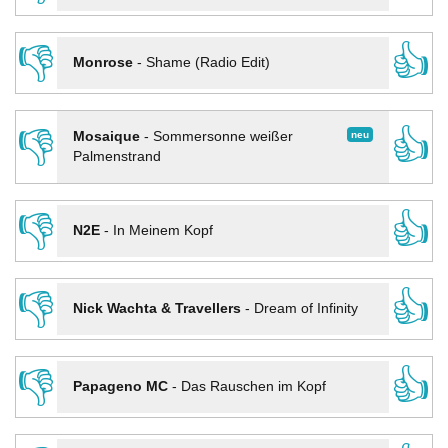
👎
👍
Monrose
-
Shame (Radio Edit)
👎
👍
neu
Mosaique
-
Sommersonne weißer
Palmenstrand
👎
👍
N2E
-
In Meinem Kopf
👎
👍
Nick Wachta & Travellers
-
Dream of Infinity
👎
👍
Papageno MC
-
Das Rauschen im Kopf