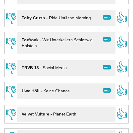
👎
👍
neu
Toby Crush
-
Ride Until the Morning
👎
👍
neu
Torfrock
-
Wir Unterkellern Schleswig
Holstein
👎
👍
neu
TRVB 13
-
Social Media
👎
👍
neu
Uwe Höll
-
Keine Chance
👎
👍
Velvet Vulture
-
Planet Earth