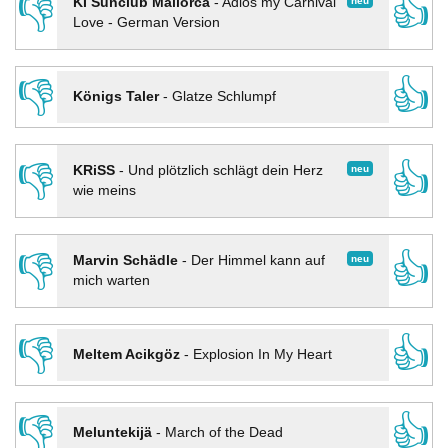
👎
👍
neu
KI Sunclub Mallorca
-
Adios my Carnival
Love - German Version
👎
👍
Königs Taler
-
Glatze Schlumpf
👎
👍
neu
KRiSS
-
Und plötzlich schlägt dein Herz
wie meins
👎
👍
neu
Marvin Schädle
-
Der Himmel kann auf
mich warten
👎
👍
Meltem Acikgöz
-
Explosion In My Heart
👎
👍
Meluntekijä
-
March of the Dead