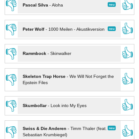
👎
👍
neu
Pascal Silva
-
Aloha
👎
👍
neu
Peter Wolf
-
1000 Meilen - Akustikversion
👎
👍
Rammbock
-
Skinwalker
👎
👍
Skeleton Trap Horse
-
We Will Not Forget the
Epstein Files
👎
👍
Skumbollar
-
Look into My Eyes
👎
👍
neu
Swiss & Die Anderen
-
Timm Thaler (feat.
Sebastian Krumbiegel)