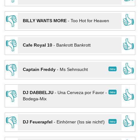
👎
👍
BILLY WANTS MORE
-
Too Hot for Heaven
👎
👍
Cafe Royal 10
-
Bankrott Bankrott
👎
👍
neu
Captain Freddy
-
Ms Sehnsucht
👎
👍
neu
DJ DABBELJU
-
Una Cerveza por Favor -
Bodega-Mix
👎
👍
neu
DJ Feuerapfel
-
Einhörner (Iss sie nicht!)