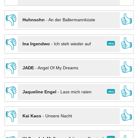
👎
👍
Huhnsohn
-
An der Ballermannküste
👎
👍
neu
Ina Irgendwo
-
Ich steh wieder auf
👎
👍
JADE
-
Angel Of My Dreams
👎
👍
neu
Jaqueline Engel
-
Lass mich raten
👎
👍
Kai Kaos
-
Unsere Nacht