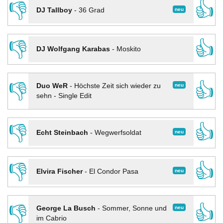
👎
👍
neu
DJ Tallboy
-
36 Grad
👎
👍
DJ Wolfgang Karabas
-
Moskito
👎
👍
neu
Duo WeR
-
Höchste Zeit sich wieder zu
sehn - Single Edit
👎
👍
neu
Echt Steinbach
-
Wegwerfsoldat
👎
👍
neu
Elvira Fischer
-
El Condor Pasa
👎
👍
neu
George La Busch
-
Sommer, Sonne und
im Cabrio