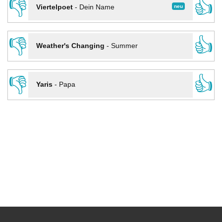
👎
👍
neu
Viertelpoet
-
Dein Name
👎
👍
Weather's Changing
-
Summer
👎
👍
Yaris
-
Papa