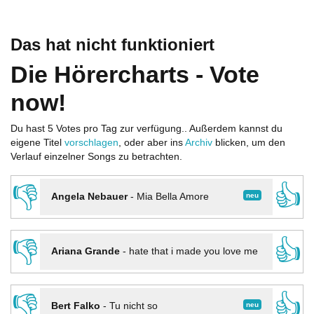
Das hat nicht funktioniert
Die Hörercharts - Vote
now!
Du hast 5 Votes pro Tag zur verfügung.. Außerdem kannst du
eigene Titel
vorschlagen
, oder aber ins
Archiv
blicken, um den
Verlauf einzelner Songs zu betrachten.
👎
👍
neu
Angela Nebauer
-
Mia Bella Amore
👎
👍
Ariana Grande
-
hate that i made you love me
👎
👍
neu
Bert Falko
-
Tu nicht so