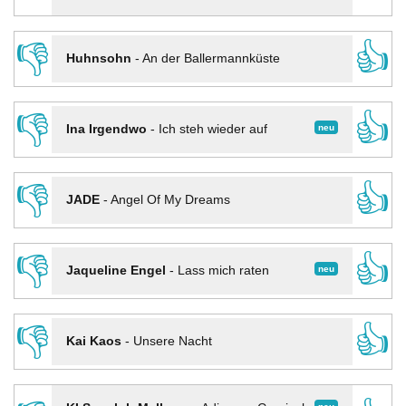
👎
👍
Huhnsohn
-
An der Ballermannküste
👎
👍
neu
Ina Irgendwo
-
Ich steh wieder auf
👎
👍
JADE
-
Angel Of My Dreams
👎
👍
neu
Jaqueline Engel
-
Lass mich raten
👎
👍
Kai Kaos
-
Unsere Nacht