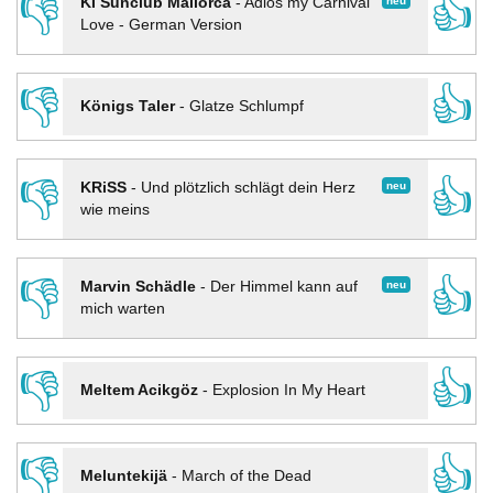
👎
👍
neu
KI Sunclub Mallorca
-
Adios my Carnival
Love - German Version
👎
👍
Königs Taler
-
Glatze Schlumpf
👎
👍
neu
KRiSS
-
Und plötzlich schlägt dein Herz
wie meins
👎
👍
neu
Marvin Schädle
-
Der Himmel kann auf
mich warten
👎
👍
Meltem Acikgöz
-
Explosion In My Heart
👎
👍
Meluntekijä
-
March of the Dead