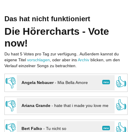
Das hat nicht funktioniert
Die Hörercharts - Vote
now!
Du hast 5 Votes pro Tag zur verfügung.. Außerdem kannst du
eigene Titel
vorschlagen
, oder aber ins
Archiv
blicken, um den
Verlauf einzelner Songs zu betrachten.
👎
👍
neu
Angela Nebauer
-
Mia Bella Amore
👎
👍
Ariana Grande
-
hate that i made you love me
👎
👍
neu
Bert Falko
-
Tu nicht so