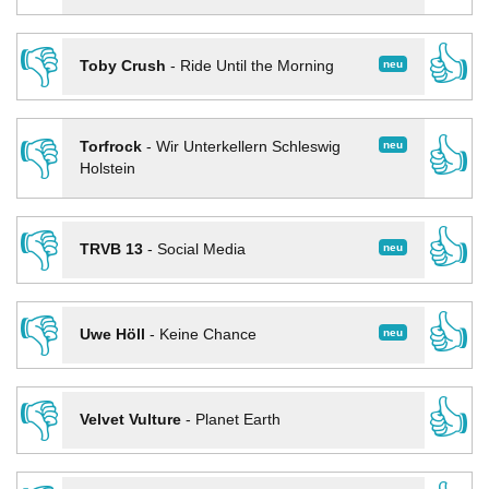
👎
👍
neu
Toby Crush
-
Ride Until the Morning
👎
👍
neu
Torfrock
-
Wir Unterkellern Schleswig
Holstein
👎
👍
neu
TRVB 13
-
Social Media
👎
👍
neu
Uwe Höll
-
Keine Chance
👎
👍
Velvet Vulture
-
Planet Earth