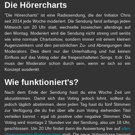
Die Hörercharts
"Die Hörercharts" ist eine Radiosendung, die der Initiator Chris
seit 2014 jede Woche moderiert. Die Sendung fand anfangs jeden
Mittwoch um 20 Uhr statt, wechselte inzwischen allerdings auf
den Montag. Moderiert wird die Sendung nicht streng und seriös
wie eine normale Chartsshow, sondern immer mit einem kleinen
Augenzwinkern und den persönlichen Zu- und Abneigungen des
Moderators. Dies dient nur der Unterhaltung und hat keinen
Einfluss auf das Voting oder die freigeschalteten Songs. tl;dr: Da
muss der Moderator schon durch sein, wenn er sich so ein
Konzept ausdenkt.
Wie funktioniert's?
Nach dem Ende der Sendung hast du eine Woche Zeit um
abzustimmen. Damit sich das Voting jedoch lohnt, solltest du
jedoch täglich abstimmen, denn jeden Tag hast du fünf Stimmen
zur Verfügung die du frei über alle zum Voting stehenden Titel
verteilen kannst - egal ob positive oder negative Stimmen. Das
Voting wird montags 2 Stunden vor der Sendung, also um 18 Uhr,
geschlossen. Um 20 Uhr findet dann die Auswertung live auf
allen
übertragenden Radiosendern
statt. Die neue Votingphase beginnt