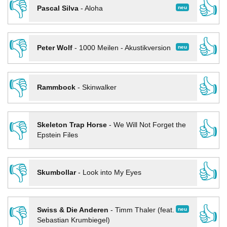
👎
👍
neu
Pascal Silva
-
Aloha
👎
👍
neu
Peter Wolf
-
1000 Meilen - Akustikversion
👎
👍
Rammbock
-
Skinwalker
👎
👍
Skeleton Trap Horse
-
We Will Not Forget the
Epstein Files
👎
👍
Skumbollar
-
Look into My Eyes
👎
👍
neu
Swiss & Die Anderen
-
Timm Thaler (feat.
Sebastian Krumbiegel)