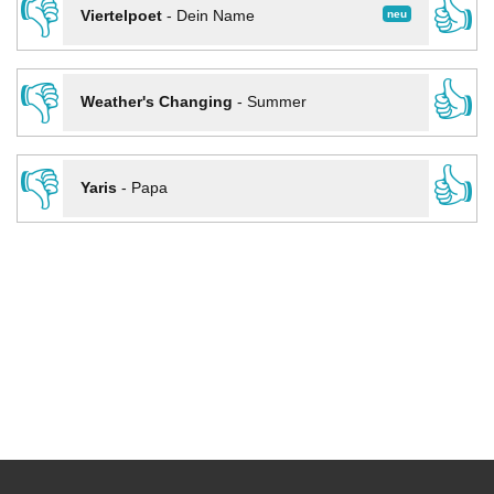
👎
👍
neu
Viertelpoet
-
Dein Name
👎
👍
Weather's Changing
-
Summer
👎
👍
Yaris
-
Papa