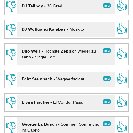
👎
👍
neu
DJ Tallboy
-
36 Grad
👎
👍
DJ Wolfgang Karabas
-
Moskito
👎
👍
neu
Duo WeR
-
Höchste Zeit sich wieder zu
sehn - Single Edit
👎
👍
neu
Echt Steinbach
-
Wegwerfsoldat
👎
👍
neu
Elvira Fischer
-
El Condor Pasa
👎
👍
neu
George La Busch
-
Sommer, Sonne und
im Cabrio