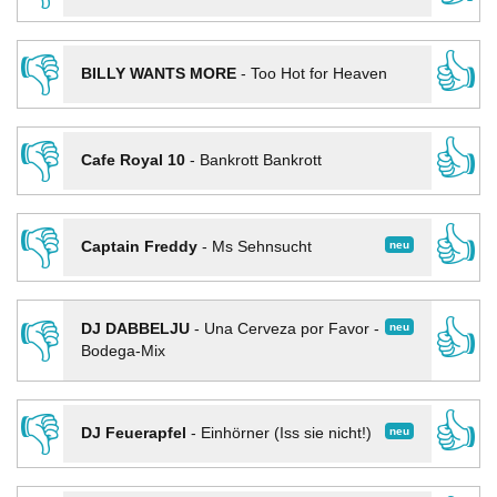
👎
👍
BILLY WANTS MORE
-
Too Hot for Heaven
👎
👍
Cafe Royal 10
-
Bankrott Bankrott
👎
👍
neu
Captain Freddy
-
Ms Sehnsucht
👎
👍
neu
DJ DABBELJU
-
Una Cerveza por Favor -
Bodega-Mix
👎
👍
neu
DJ Feuerapfel
-
Einhörner (Iss sie nicht!)