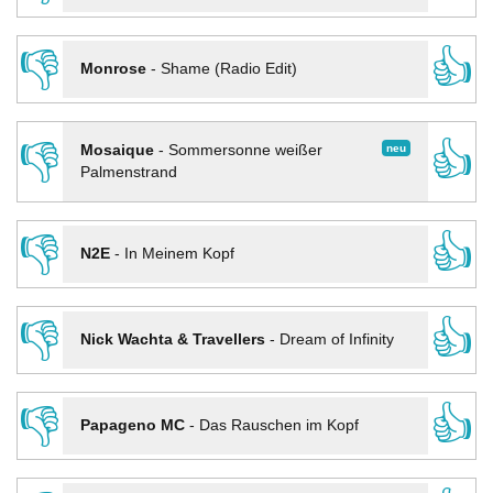
👎
👍
Monrose
-
Shame (Radio Edit)
👎
👍
neu
Mosaique
-
Sommersonne weißer
Palmenstrand
👎
👍
N2E
-
In Meinem Kopf
👎
👍
Nick Wachta & Travellers
-
Dream of Infinity
👎
👍
Papageno MC
-
Das Rauschen im Kopf