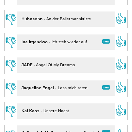
👎
👍
Huhnsohn
-
An der Ballermannküste
👎
👍
neu
Ina Irgendwo
-
Ich steh wieder auf
👎
👍
JADE
-
Angel Of My Dreams
👎
👍
neu
Jaqueline Engel
-
Lass mich raten
👎
👍
Kai Kaos
-
Unsere Nacht