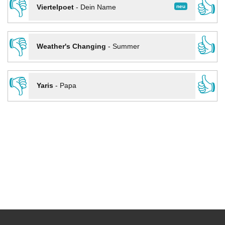
👎
👍
neu
Viertelpoet
-
Dein Name
👎
👍
Weather's Changing
-
Summer
👎
👍
Yaris
-
Papa