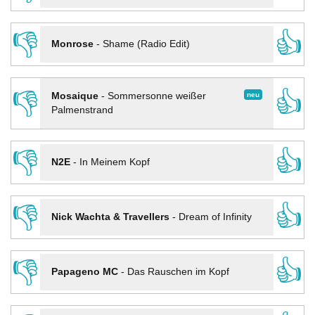
👎
👍
Monrose
-
Shame (Radio Edit)
👎
👍
neu
Mosaique
-
Sommersonne weißer
Palmenstrand
👎
👍
N2E
-
In Meinem Kopf
👎
👍
Nick Wachta & Travellers
-
Dream of Infinity
👎
👍
Papageno MC
-
Das Rauschen im Kopf