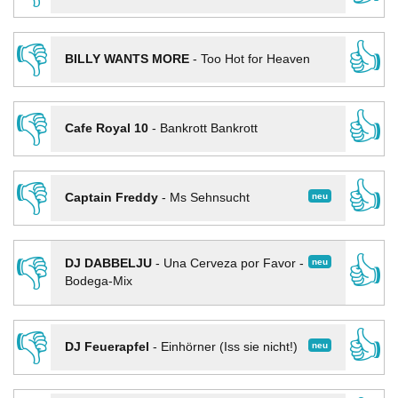
👎
👍
BILLY WANTS MORE
-
Too Hot for Heaven
👎
👍
Cafe Royal 10
-
Bankrott Bankrott
👎
👍
neu
Captain Freddy
-
Ms Sehnsucht
👎
👍
neu
DJ DABBELJU
-
Una Cerveza por Favor -
Bodega-Mix
👎
👍
neu
DJ Feuerapfel
-
Einhörner (Iss sie nicht!)