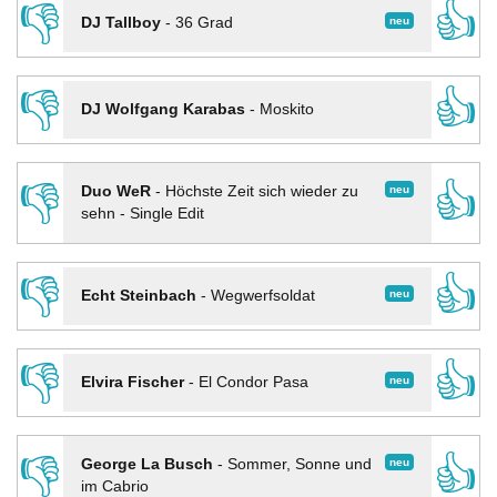
👎
👍
neu
DJ Tallboy
-
36 Grad
👎
👍
DJ Wolfgang Karabas
-
Moskito
👎
👍
neu
Duo WeR
-
Höchste Zeit sich wieder zu
sehn - Single Edit
👎
👍
neu
Echt Steinbach
-
Wegwerfsoldat
👎
👍
neu
Elvira Fischer
-
El Condor Pasa
👎
👍
neu
George La Busch
-
Sommer, Sonne und
im Cabrio