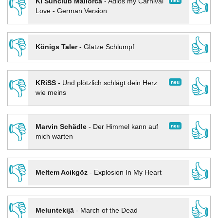
👎
👍
neu
KI Sunclub Mallorca
-
Adios my Carnival
Love - German Version
👎
👍
Königs Taler
-
Glatze Schlumpf
👎
👍
neu
KRiSS
-
Und plötzlich schlägt dein Herz
wie meins
👎
👍
neu
Marvin Schädle
-
Der Himmel kann auf
mich warten
👎
👍
Meltem Acikgöz
-
Explosion In My Heart
👎
👍
Meluntekijä
-
March of the Dead