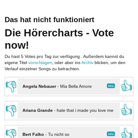
Das hat nicht funktioniert
Die Hörercharts - Vote
now!
Du hast 5 Votes pro Tag zur verfügung.. Außerdem kannst du
eigene Titel
vorschlagen
, oder aber ins
Archiv
blicken, um den
Verlauf einzelner Songs zu betrachten.
👎
👍
neu
Angela Nebauer
-
Mia Bella Amore
👎
👍
Ariana Grande
-
hate that i made you love me
👎
👍
neu
Bert Falko
-
Tu nicht so