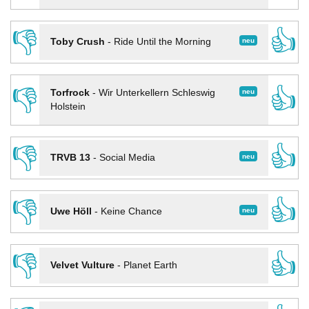
👎
👍
neu
Toby Crush
-
Ride Until the Morning
👎
👍
neu
Torfrock
-
Wir Unterkellern Schleswig
Holstein
👎
👍
neu
TRVB 13
-
Social Media
👎
👍
neu
Uwe Höll
-
Keine Chance
👎
👍
Velvet Vulture
-
Planet Earth