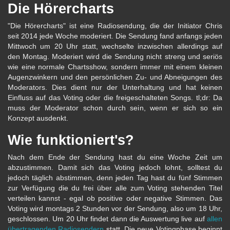
Die Hörercharts
"Die Hörercharts" ist eine Radiosendung, die der Initiator Chris
seit 2014 jede Woche moderiert. Die Sendung fand anfangs jeden
Mittwoch um 20 Uhr statt, wechselte inzwischen allerdings auf
den Montag. Moderiert wird die Sendung nicht streng und seriös
wie eine normale Chartsshow, sondern immer mit einem kleinen
Augenzwinkern und den persönlichen Zu- und Abneigungen des
Moderators. Dies dient nur der Unterhaltung und hat keinen
Einfluss auf das Voting oder die freigeschalteten Songs. tl;dr: Da
muss der Moderator schon durch sein, wenn er sich so ein
Konzept ausdenkt.
Wie funktioniert's?
Nach dem Ende der Sendung hast du eine Woche Zeit um
abzustimmen. Damit sich das Voting jedoch lohnt, solltest du
jedoch täglich abstimmen, denn jeden Tag hast du fünf Stimmen
zur Verfügung die du frei über alle zum Voting stehenden Titel
verteilen kannst - egal ob positive oder negative Stimmen. Das
Voting wird montags 2 Stunden vor der Sendung, also um 18 Uhr,
geschlossen. Um 20 Uhr findet dann die Auswertung live auf
allen
übertragenden Radiosendern
statt. Die neue Votingphase beginnt