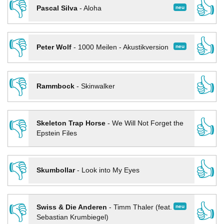
👎
👍
neu
Pascal Silva
-
Aloha
👎
👍
neu
Peter Wolf
-
1000 Meilen - Akustikversion
👎
👍
Rammbock
-
Skinwalker
👎
👍
Skeleton Trap Horse
-
We Will Not Forget the
Epstein Files
👎
👍
Skumbollar
-
Look into My Eyes
👎
👍
neu
Swiss & Die Anderen
-
Timm Thaler (feat.
Sebastian Krumbiegel)