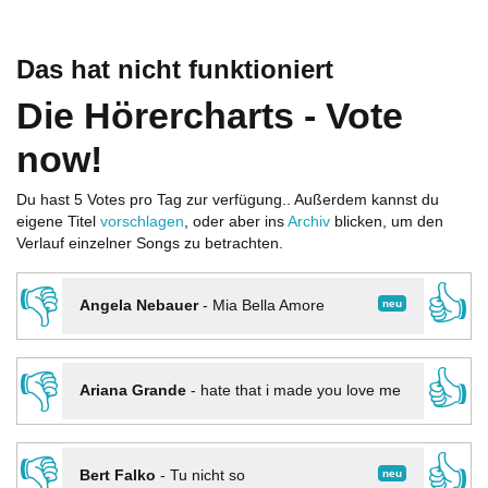
Das hat nicht funktioniert
Die Hörercharts - Vote
now!
Du hast 5 Votes pro Tag zur verfügung.. Außerdem kannst du
eigene Titel
vorschlagen
, oder aber ins
Archiv
blicken, um den
Verlauf einzelner Songs zu betrachten.
👎
👍
neu
Angela Nebauer
-
Mia Bella Amore
👎
👍
Ariana Grande
-
hate that i made you love me
👎
👍
neu
Bert Falko
-
Tu nicht so