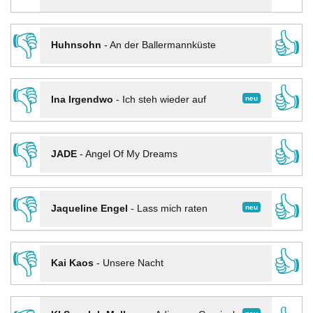
👎
👍
Huhnsohn
-
An der Ballermannküste
👎
👍
neu
Ina Irgendwo
-
Ich steh wieder auf
👎
👍
JADE
-
Angel Of My Dreams
👎
👍
neu
Jaqueline Engel
-
Lass mich raten
👎
👍
Kai Kaos
-
Unsere Nacht