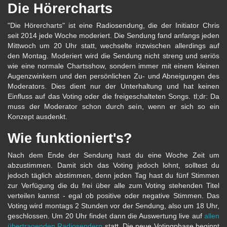
Die Hörercharts
"Die Hörercharts" ist eine Radiosendung, die der Initiator Chris
seit 2014 jede Woche moderiert. Die Sendung fand anfangs jeden
Mittwoch um 20 Uhr statt, wechselte inzwischen allerdings auf
den Montag. Moderiert wird die Sendung nicht streng und seriös
wie eine normale Chartsshow, sondern immer mit einem kleinen
Augenzwinkern und den persönlichen Zu- und Abneigungen des
Moderators. Dies dient nur der Unterhaltung und hat keinen
Einfluss auf das Voting oder die freigeschalteten Songs. tl;dr: Da
muss der Moderator schon durch sein, wenn er sich so ein
Konzept ausdenkt.
Wie funktioniert's?
Nach dem Ende der Sendung hast du eine Woche Zeit um
abzustimmen. Damit sich das Voting jedoch lohnt, solltest du
jedoch täglich abstimmen, denn jeden Tag hast du fünf Stimmen
zur Verfügung die du frei über alle zum Voting stehenden Titel
verteilen kannst - egal ob positive oder negative Stimmen. Das
Voting wird montags 2 Stunden vor der Sendung, also um 18 Uhr,
geschlossen. Um 20 Uhr findet dann die Auswertung live auf
allen
übertragenden Radiosendern
statt. Die neue Votingphase beginnt