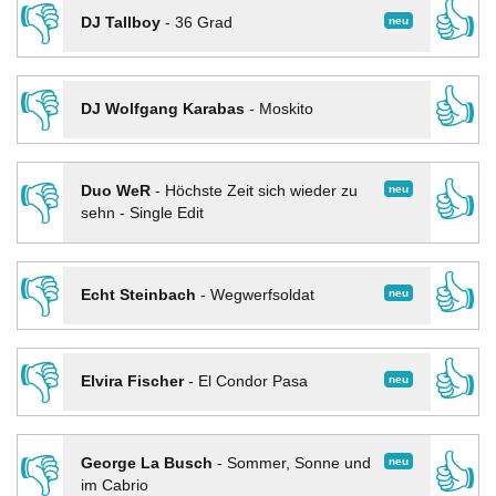
👎
👍
neu
DJ Tallboy
-
36 Grad
👎
👍
DJ Wolfgang Karabas
-
Moskito
👎
👍
neu
Duo WeR
-
Höchste Zeit sich wieder zu
sehn - Single Edit
👎
👍
neu
Echt Steinbach
-
Wegwerfsoldat
👎
👍
neu
Elvira Fischer
-
El Condor Pasa
👎
👍
neu
George La Busch
-
Sommer, Sonne und
im Cabrio