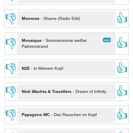
👎
👍
Monrose
-
Shame (Radio Edit)
👎
👍
neu
Mosaique
-
Sommersonne weißer
Palmenstrand
👎
👍
N2E
-
In Meinem Kopf
👎
👍
Nick Wachta & Travellers
-
Dream of Infinity
👎
👍
Papageno MC
-
Das Rauschen im Kopf