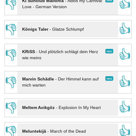
👎
👍
neu
KI Sunclub Mallorca
-
Adios my Carnival
Love - German Version
👎
👍
Königs Taler
-
Glatze Schlumpf
👎
👍
neu
KRiSS
-
Und plötzlich schlägt dein Herz
wie meins
👎
👍
neu
Marvin Schädle
-
Der Himmel kann auf
mich warten
👎
👍
Meltem Acikgöz
-
Explosion In My Heart
👎
👍
Meluntekijä
-
March of the Dead