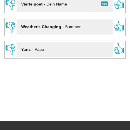
👎
👍
neu
Viertelpoet
-
Dein Name
👎
👍
Weather's Changing
-
Summer
👎
👍
Yaris
-
Papa