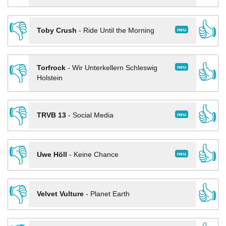
👎
👍
neu
Toby Crush
-
Ride Until the Morning
👎
👍
neu
Torfrock
-
Wir Unterkellern Schleswig
Holstein
👎
👍
neu
TRVB 13
-
Social Media
👎
👍
neu
Uwe Höll
-
Keine Chance
👎
👍
Velvet Vulture
-
Planet Earth