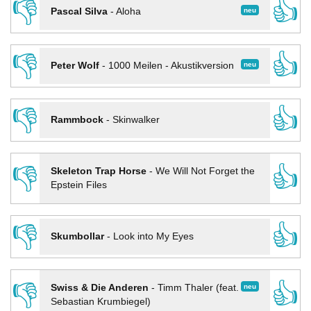
👎
👍
neu
Pascal Silva
-
Aloha
👎
👍
neu
Peter Wolf
-
1000 Meilen - Akustikversion
👎
👍
Rammbock
-
Skinwalker
👎
👍
Skeleton Trap Horse
-
We Will Not Forget the
Epstein Files
👎
👍
Skumbollar
-
Look into My Eyes
👎
👍
neu
Swiss & Die Anderen
-
Timm Thaler (feat.
Sebastian Krumbiegel)