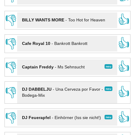
👎
👍
BILLY WANTS MORE
-
Too Hot for Heaven
👎
👍
Cafe Royal 10
-
Bankrott Bankrott
👎
👍
neu
Captain Freddy
-
Ms Sehnsucht
👎
👍
neu
DJ DABBELJU
-
Una Cerveza por Favor -
Bodega-Mix
👎
👍
neu
DJ Feuerapfel
-
Einhörner (Iss sie nicht!)