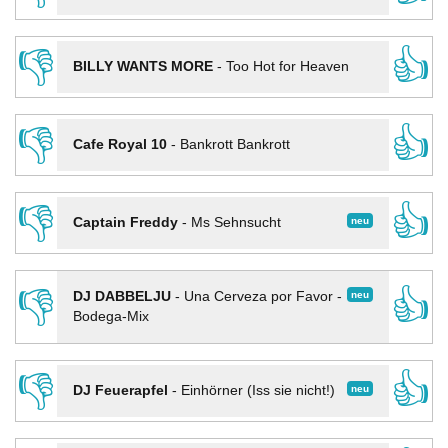
👎
👍
BILLY WANTS MORE
-
Too Hot for Heaven
👎
👍
Cafe Royal 10
-
Bankrott Bankrott
👎
👍
neu
Captain Freddy
-
Ms Sehnsucht
👎
👍
neu
DJ DABBELJU
-
Una Cerveza por Favor -
Bodega-Mix
👎
👍
neu
DJ Feuerapfel
-
Einhörner (Iss sie nicht!)