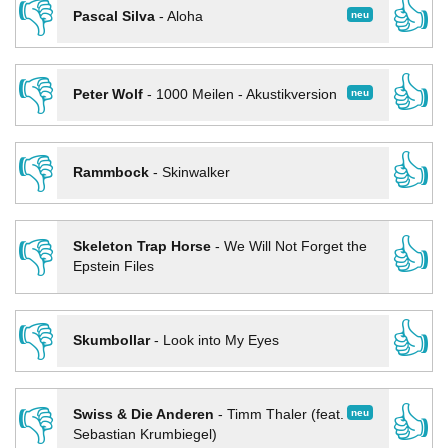
👎
👍
neu
Pascal Silva
-
Aloha
👎
👍
neu
Peter Wolf
-
1000 Meilen - Akustikversion
👎
👍
Rammbock
-
Skinwalker
👎
👍
Skeleton Trap Horse
-
We Will Not Forget the
Epstein Files
👎
👍
Skumbollar
-
Look into My Eyes
👎
👍
neu
Swiss & Die Anderen
-
Timm Thaler (feat.
Sebastian Krumbiegel)