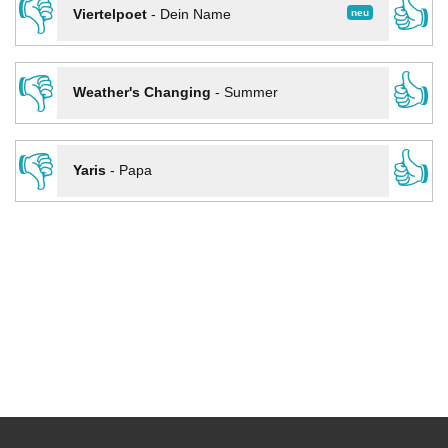
👎
👍
neu
Viertelpoet
-
Dein Name
👎
👍
Weather's Changing
-
Summer
👎
👍
Yaris
-
Papa