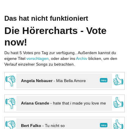
Das hat nicht funktioniert
Die Hörercharts - Vote
now!
Du hast 5 Votes pro Tag zur verfügung.. Außerdem kannst du
eigene Titel
vorschlagen
, oder aber ins
Archiv
blicken, um den
Verlauf einzelner Songs zu betrachten.
👎
👍
neu
Angela Nebauer
-
Mia Bella Amore
👎
👍
Ariana Grande
-
hate that i made you love me
👎
👍
neu
Bert Falko
-
Tu nicht so