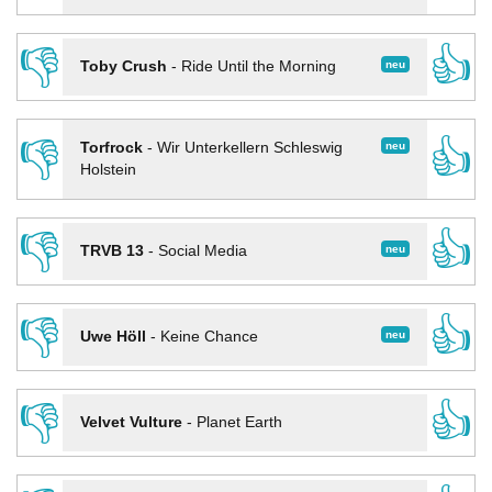
👎
👍
neu
Toby Crush
-
Ride Until the Morning
👎
👍
neu
Torfrock
-
Wir Unterkellern Schleswig
Holstein
👎
👍
neu
TRVB 13
-
Social Media
👎
👍
neu
Uwe Höll
-
Keine Chance
👎
👍
Velvet Vulture
-
Planet Earth