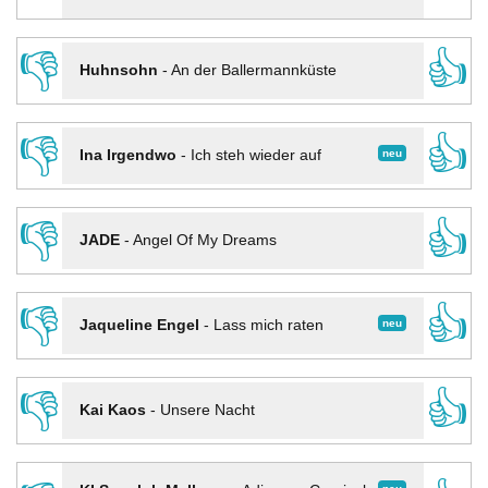
👎
👍
Huhnsohn
-
An der Ballermannküste
👎
👍
neu
Ina Irgendwo
-
Ich steh wieder auf
👎
👍
JADE
-
Angel Of My Dreams
👎
👍
neu
Jaqueline Engel
-
Lass mich raten
👎
👍
Kai Kaos
-
Unsere Nacht