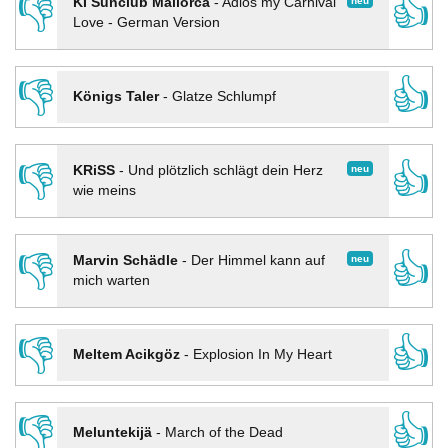
👎
👍
neu
KI Sunclub Mallorca
-
Adios my Carnival
Love - German Version
👎
👍
Königs Taler
-
Glatze Schlumpf
👎
👍
neu
KRiSS
-
Und plötzlich schlägt dein Herz
wie meins
👎
👍
neu
Marvin Schädle
-
Der Himmel kann auf
mich warten
👎
👍
Meltem Acikgöz
-
Explosion In My Heart
👎
👍
Meluntekijä
-
March of the Dead