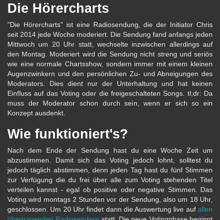
Die Hörercharts
"Die Hörercharts" ist eine Radiosendung, die der Initiator Chris
seit 2014 jede Woche moderiert. Die Sendung fand anfangs jeden
Mittwoch um 20 Uhr statt, wechselte inzwischen allerdings auf
den Montag. Moderiert wird die Sendung nicht streng und seriös
wie eine normale Chartsshow, sondern immer mit einem kleinen
Augenzwinkern und den persönlichen Zu- und Abneigungen des
Moderators. Dies dient nur der Unterhaltung und hat keinen
Einfluss auf das Voting oder die freigeschalteten Songs. tl;dr: Da
muss der Moderator schon durch sein, wenn er sich so ein
Konzept ausdenkt.
Wie funktioniert's?
Nach dem Ende der Sendung hast du eine Woche Zeit um
abzustimmen. Damit sich das Voting jedoch lohnt, solltest du
jedoch täglich abstimmen, denn jeden Tag hast du fünf Stimmen
zur Verfügung die du frei über alle zum Voting stehenden Titel
verteilen kannst - egal ob positive oder negative Stimmen. Das
Voting wird montags 2 Stunden vor der Sendung, also um 18 Uhr,
geschlossen. Um 20 Uhr findet dann die Auswertung live auf
allen
übertragenden Radiosendern
statt. Die neue Votingphase beginnt