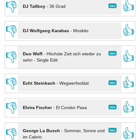
👎
👍
neu
DJ Tallboy
-
36 Grad
👎
👍
DJ Wolfgang Karabas
-
Moskito
👎
👍
neu
Duo WeR
-
Höchste Zeit sich wieder zu
sehn - Single Edit
👎
👍
neu
Echt Steinbach
-
Wegwerfsoldat
👎
👍
neu
Elvira Fischer
-
El Condor Pasa
👎
👍
neu
George La Busch
-
Sommer, Sonne und
im Cabrio