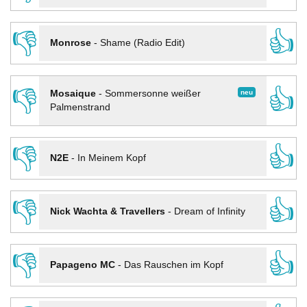
👎
👍
Monrose
-
Shame (Radio Edit)
👎
👍
neu
Mosaique
-
Sommersonne weißer
Palmenstrand
👎
👍
N2E
-
In Meinem Kopf
👎
👍
Nick Wachta & Travellers
-
Dream of Infinity
👎
👍
Papageno MC
-
Das Rauschen im Kopf