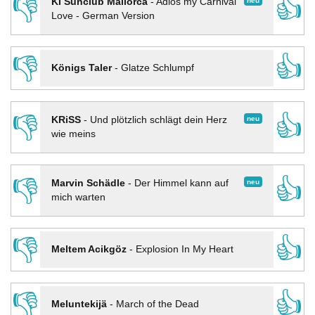
👎
👍
neu
KI Sunclub Mallorca
-
Adios my Carnival
Love - German Version
👎
👍
Königs Taler
-
Glatze Schlumpf
👎
👍
neu
KRiSS
-
Und plötzlich schlägt dein Herz
wie meins
👎
👍
neu
Marvin Schädle
-
Der Himmel kann auf
mich warten
👎
👍
Meltem Acikgöz
-
Explosion In My Heart
👎
👍
Meluntekijä
-
March of the Dead