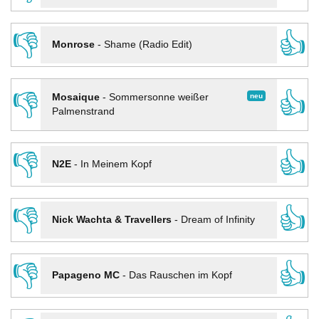
👎
👍
Monrose
-
Shame (Radio Edit)
👎
👍
neu
Mosaique
-
Sommersonne weißer
Palmenstrand
👎
👍
N2E
-
In Meinem Kopf
👎
👍
Nick Wachta & Travellers
-
Dream of Infinity
👎
👍
Papageno MC
-
Das Rauschen im Kopf