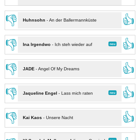
👎
👍
Huhnsohn
-
An der Ballermannküste
👎
👍
neu
Ina Irgendwo
-
Ich steh wieder auf
👎
👍
JADE
-
Angel Of My Dreams
👎
👍
neu
Jaqueline Engel
-
Lass mich raten
👎
👍
Kai Kaos
-
Unsere Nacht