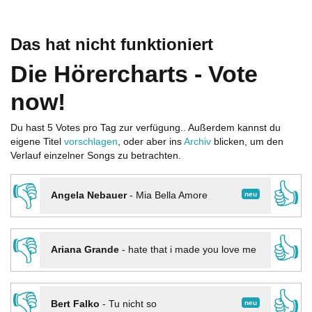
Das hat nicht funktioniert
Die Hörercharts - Vote
now!
Du hast 5 Votes pro Tag zur verfügung.. Außerdem kannst du
eigene Titel
vorschlagen
, oder aber ins
Archiv
blicken, um den
Verlauf einzelner Songs zu betrachten.
👎
👍
neu
Angela Nebauer
-
Mia Bella Amore
👎
👍
Ariana Grande
-
hate that i made you love me
👎
👍
neu
Bert Falko
-
Tu nicht so