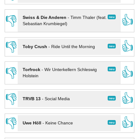
👎
👍
neu
Swiss & Die Anderen
-
Timm Thaler (feat.
Sebastian Krumbiegel)
👎
👍
neu
Toby Crush
-
Ride Until the Morning
👎
👍
neu
Torfrock
-
Wir Unterkellern Schleswig
Holstein
👎
👍
neu
TRVB 13
-
Social Media
👎
👍
neu
Uwe Höll
-
Keine Chance