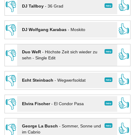
👎
👍
neu
DJ Tallboy
-
36 Grad
👎
👍
DJ Wolfgang Karabas
-
Moskito
👎
👍
neu
Duo WeR
-
Höchste Zeit sich wieder zu
sehn - Single Edit
👎
👍
neu
Echt Steinbach
-
Wegwerfsoldat
👎
👍
neu
Elvira Fischer
-
El Condor Pasa
👎
👍
neu
George La Busch
-
Sommer, Sonne und
im Cabrio