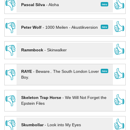
👎
👍
neu
Pascal Silva
-
Aloha
👎
👍
neu
Peter Wolf
-
1000 Meilen - Akustikversion
👎
👍
Rammbock
-
Skinwalker
👎
👍
neu
RAYE
-
Beware.. The South London Lover
Boy.
👎
👍
Skeleton Trap Horse
-
We Will Not Forget the
Epstein Files
👎
👍
Skumbollar
-
Look into My Eyes