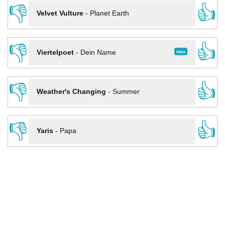
👎
👍
Velvet Vulture
-
Planet Earth
👎
👍
neu
Viertelpoet
-
Dein Name
👎
👍
Weather's Changing
-
Summer
👎
👍
Yaris
-
Papa