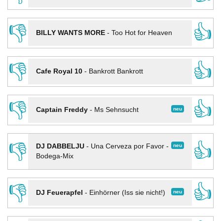
👎
👍
BILLY WANTS MORE
-
Too Hot for Heaven
👎
👍
Cafe Royal 10
-
Bankrott Bankrott
👎
👍
neu
Captain Freddy
-
Ms Sehnsucht
👎
👍
neu
DJ DABBELJU
-
Una Cerveza por Favor -
Bodega-Mix
👎
👍
neu
DJ Feuerapfel
-
Einhörner (Iss sie nicht!)