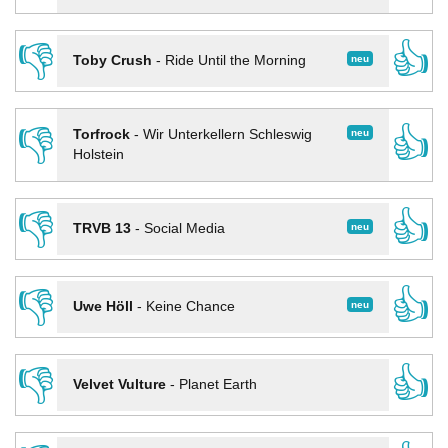
👎
👍
neu
Toby Crush
-
Ride Until the Morning
👎
👍
neu
Torfrock
-
Wir Unterkellern Schleswig
Holstein
👎
👍
neu
TRVB 13
-
Social Media
👎
👍
neu
Uwe Höll
-
Keine Chance
👎
👍
Velvet Vulture
-
Planet Earth