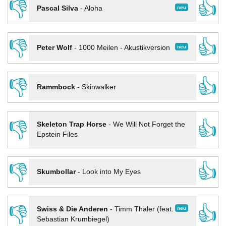
👎
👍
neu
Pascal Silva
-
Aloha
👎
👍
neu
Peter Wolf
-
1000 Meilen - Akustikversion
👎
👍
Rammbock
-
Skinwalker
👎
👍
Skeleton Trap Horse
-
We Will Not Forget the
Epstein Files
👎
👍
Skumbollar
-
Look into My Eyes
👎
👍
neu
Swiss & Die Anderen
-
Timm Thaler (feat.
Sebastian Krumbiegel)