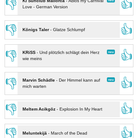
👎
👍
neu
KI Sunclub Mallorca
-
Adios my Carnival
Love - German Version
👎
👍
Königs Taler
-
Glatze Schlumpf
👎
👍
neu
KRiSS
-
Und plötzlich schlägt dein Herz
wie meins
👎
👍
neu
Marvin Schädle
-
Der Himmel kann auf
mich warten
👎
👍
Meltem Acikgöz
-
Explosion In My Heart
👎
👍
Meluntekijä
-
March of the Dead