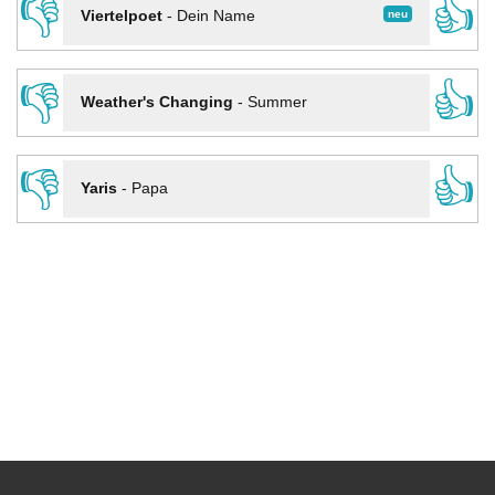
👎
👍
neu
Viertelpoet
-
Dein Name
👎
👍
Weather's Changing
-
Summer
👎
👍
Yaris
-
Papa