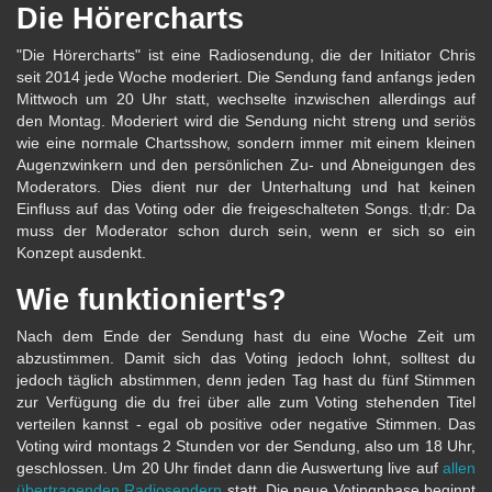
Die Hörercharts
"Die Hörercharts" ist eine Radiosendung, die der Initiator Chris
seit 2014 jede Woche moderiert. Die Sendung fand anfangs jeden
Mittwoch um 20 Uhr statt, wechselte inzwischen allerdings auf
den Montag. Moderiert wird die Sendung nicht streng und seriös
wie eine normale Chartsshow, sondern immer mit einem kleinen
Augenzwinkern und den persönlichen Zu- und Abneigungen des
Moderators. Dies dient nur der Unterhaltung und hat keinen
Einfluss auf das Voting oder die freigeschalteten Songs. tl;dr: Da
muss der Moderator schon durch sein, wenn er sich so ein
Konzept ausdenkt.
Wie funktioniert's?
Nach dem Ende der Sendung hast du eine Woche Zeit um
abzustimmen. Damit sich das Voting jedoch lohnt, solltest du
jedoch täglich abstimmen, denn jeden Tag hast du fünf Stimmen
zur Verfügung die du frei über alle zum Voting stehenden Titel
verteilen kannst - egal ob positive oder negative Stimmen. Das
Voting wird montags 2 Stunden vor der Sendung, also um 18 Uhr,
geschlossen. Um 20 Uhr findet dann die Auswertung live auf
allen
übertragenden Radiosendern
statt. Die neue Votingphase beginnt