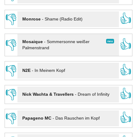
👎
👍
Monrose
-
Shame (Radio Edit)
👎
👍
neu
Mosaique
-
Sommersonne weißer
Palmenstrand
👎
👍
N2E
-
In Meinem Kopf
👎
👍
Nick Wachta & Travellers
-
Dream of Infinity
👎
👍
Papageno MC
-
Das Rauschen im Kopf