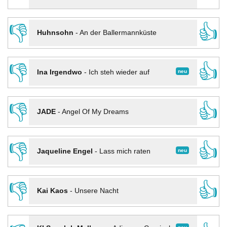
👎
👍
Huhnsohn
-
An der Ballermannküste
👎
👍
neu
Ina Irgendwo
-
Ich steh wieder auf
👎
👍
JADE
-
Angel Of My Dreams
👎
👍
neu
Jaqueline Engel
-
Lass mich raten
👎
👍
Kai Kaos
-
Unsere Nacht