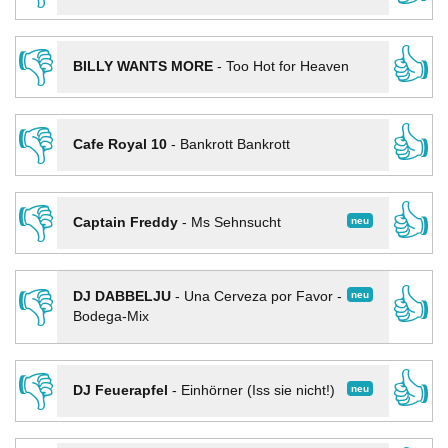
👎
👍
BILLY WANTS MORE
-
Too Hot for Heaven
👎
👍
Cafe Royal 10
-
Bankrott Bankrott
👎
👍
neu
Captain Freddy
-
Ms Sehnsucht
👎
👍
neu
DJ DABBELJU
-
Una Cerveza por Favor -
Bodega-Mix
👎
👍
neu
DJ Feuerapfel
-
Einhörner (Iss sie nicht!)