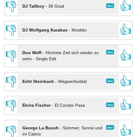
👎
👍
neu
DJ Tallboy
-
36 Grad
👎
👍
DJ Wolfgang Karabas
-
Moskito
👎
👍
neu
Duo WeR
-
Höchste Zeit sich wieder zu
sehn - Single Edit
👎
👍
neu
Echt Steinbach
-
Wegwerfsoldat
👎
👍
neu
Elvira Fischer
-
El Condor Pasa
👎
👍
neu
George La Busch
-
Sommer, Sonne und
im Cabrio