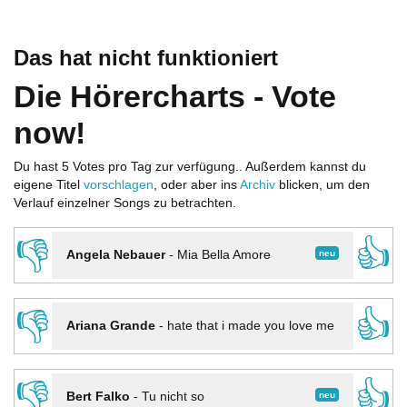
Das hat nicht funktioniert
Die Hörercharts - Vote
now!
Du hast 5 Votes pro Tag zur verfügung.. Außerdem kannst du
eigene Titel
vorschlagen
, oder aber ins
Archiv
blicken, um den
Verlauf einzelner Songs zu betrachten.
👎
👍
neu
Angela Nebauer
-
Mia Bella Amore
👎
👍
Ariana Grande
-
hate that i made you love me
👎
👍
neu
Bert Falko
-
Tu nicht so