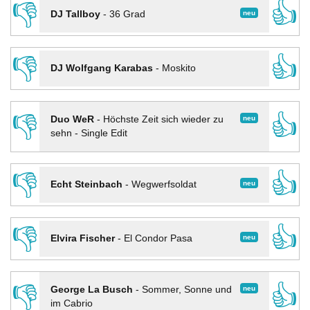
👎
👍
neu
DJ Tallboy
-
36 Grad
👎
👍
DJ Wolfgang Karabas
-
Moskito
👎
👍
neu
Duo WeR
-
Höchste Zeit sich wieder zu
sehn - Single Edit
👎
👍
neu
Echt Steinbach
-
Wegwerfsoldat
👎
👍
neu
Elvira Fischer
-
El Condor Pasa
👎
👍
neu
George La Busch
-
Sommer, Sonne und
im Cabrio