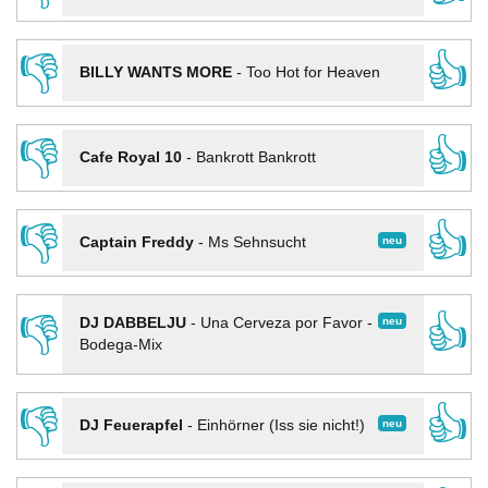
👎
👍
BILLY WANTS MORE
-
Too Hot for Heaven
👎
👍
Cafe Royal 10
-
Bankrott Bankrott
👎
👍
neu
Captain Freddy
-
Ms Sehnsucht
👎
👍
neu
DJ DABBELJU
-
Una Cerveza por Favor -
Bodega-Mix
👎
👍
neu
DJ Feuerapfel
-
Einhörner (Iss sie nicht!)