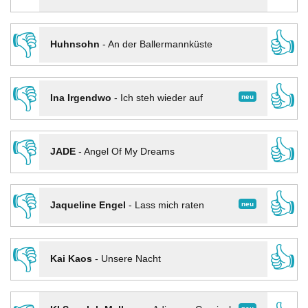
👎
👍
Huhnsohn
-
An der Ballermannküste
👎
👍
neu
Ina Irgendwo
-
Ich steh wieder auf
👎
👍
JADE
-
Angel Of My Dreams
👎
👍
neu
Jaqueline Engel
-
Lass mich raten
👎
👍
Kai Kaos
-
Unsere Nacht