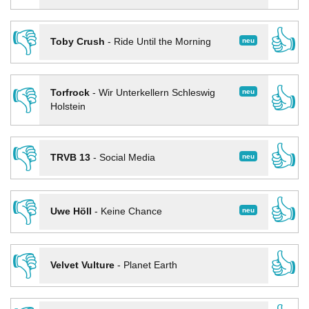
👎
👍
neu
Toby Crush
-
Ride Until the Morning
👎
👍
neu
Torfrock
-
Wir Unterkellern Schleswig
Holstein
👎
👍
neu
TRVB 13
-
Social Media
👎
👍
neu
Uwe Höll
-
Keine Chance
👎
👍
Velvet Vulture
-
Planet Earth