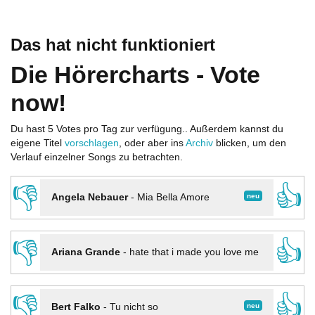
Das hat nicht funktioniert
Die Hörercharts - Vote
now!
Du hast 5 Votes pro Tag zur verfügung.. Außerdem kannst du
eigene Titel
vorschlagen
, oder aber ins
Archiv
blicken, um den
Verlauf einzelner Songs zu betrachten.
👎
👍
neu
Angela Nebauer
-
Mia Bella Amore
👎
👍
Ariana Grande
-
hate that i made you love me
👎
👍
neu
Bert Falko
-
Tu nicht so