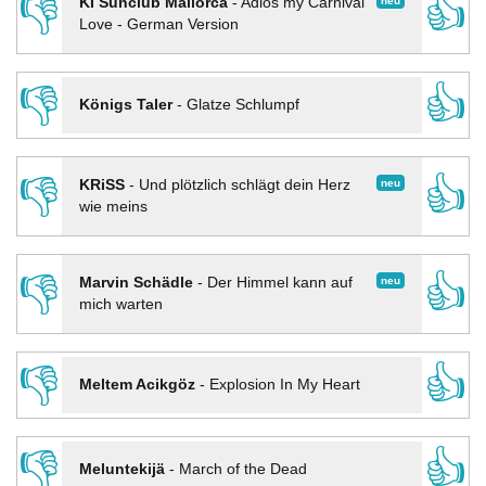
👎
👍
neu
KI Sunclub Mallorca
-
Adios my Carnival
Love - German Version
👎
👍
Königs Taler
-
Glatze Schlumpf
👎
👍
neu
KRiSS
-
Und plötzlich schlägt dein Herz
wie meins
👎
👍
neu
Marvin Schädle
-
Der Himmel kann auf
mich warten
👎
👍
Meltem Acikgöz
-
Explosion In My Heart
👎
👍
Meluntekijä
-
March of the Dead