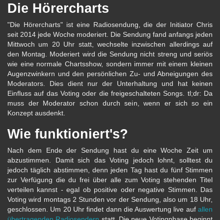
Die Hörercharts
"Die Hörercharts" ist eine Radiosendung, die der Initiator Chris
seit 2014 jede Woche moderiert. Die Sendung fand anfangs jeden
Mittwoch um 20 Uhr statt, wechselte inzwischen allerdings auf
den Montag. Moderiert wird die Sendung nicht streng und seriös
wie eine normale Chartsshow, sondern immer mit einem kleinen
Augenzwinkern und den persönlichen Zu- und Abneigungen des
Moderators. Dies dient nur der Unterhaltung und hat keinen
Einfluss auf das Voting oder die freigeschalteten Songs. tl;dr: Da
muss der Moderator schon durch sein, wenn er sich so ein
Konzept ausdenkt.
Wie funktioniert's?
Nach dem Ende der Sendung hast du eine Woche Zeit um
abzustimmen. Damit sich das Voting jedoch lohnt, solltest du
jedoch täglich abstimmen, denn jeden Tag hast du fünf Stimmen
zur Verfügung die du frei über alle zum Voting stehenden Titel
verteilen kannst - egal ob positive oder negative Stimmen. Das
Voting wird montags 2 Stunden vor der Sendung, also um 18 Uhr,
geschlossen. Um 20 Uhr findet dann die Auswertung live auf
allen
übertragenden Radiosendern
statt. Die neue Votingphase beginnt