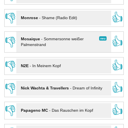
👎
👍
Monrose
-
Shame (Radio Edit)
👎
👍
neu
Mosaique
-
Sommersonne weißer
Palmenstrand
👎
👍
N2E
-
In Meinem Kopf
👎
👍
Nick Wachta & Travellers
-
Dream of Infinity
👎
👍
Papageno MC
-
Das Rauschen im Kopf