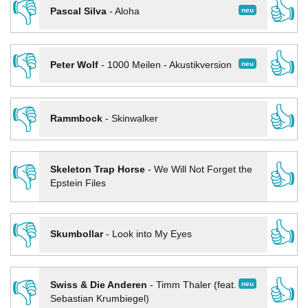
👎
👍
neu
Pascal Silva
-
Aloha
👎
👍
neu
Peter Wolf
-
1000 Meilen - Akustikversion
👎
👍
Rammbock
-
Skinwalker
👎
👍
Skeleton Trap Horse
-
We Will Not Forget the
Epstein Files
👎
👍
Skumbollar
-
Look into My Eyes
👎
👍
neu
Swiss & Die Anderen
-
Timm Thaler (feat.
Sebastian Krumbiegel)