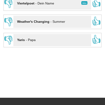
👎
👍
neu
Viertelpoet
-
Dein Name
👎
👍
Weather's Changing
-
Summer
👎
👍
Yaris
-
Papa